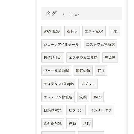
タグ
Tags
WAMNESS
筋トレ
エステWAM
下地
ジェーンアイルデール
エステワム宮崎店
日焼け止め
エステワム姶良店
鹿児島
ヴェール美透輝
睡眠の質
眠り
エステ＆スパLapis
スプレー
エステワム都城店
洗顔
Be20
日焼け対策
ビタミン
インナーケア
紫外線対策
運動
八代