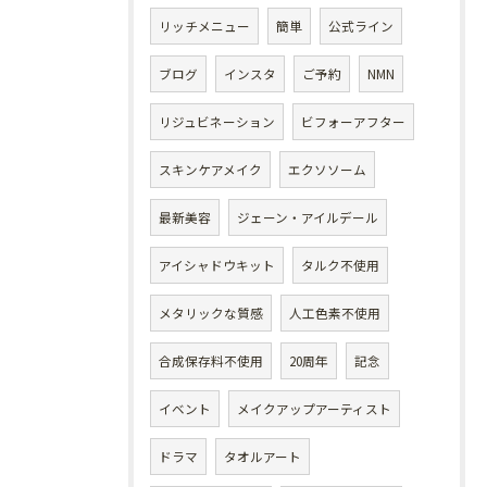
リッチメニュー
簡単
公式ライン
ブログ
インスタ
ご予約
NMN
リジュビネーション
ビフォーアフター
スキンケアメイク
エクソソーム
最新美容
ジェーン・アイルデール
アイシャドウキット
タルク不使用
メタリックな質感
人工色素不使用
合成保存料不使用
20周年
記念
イベント
メイクアップアーティスト
ドラマ
タオルアート