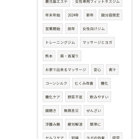
鹿児島エステ
女性専用フィットネスジム
年末年始
2024年
新年
国分店限定
営業開始
辰年
女性向けジム
トレーニングジム
マッサージとヨガ
熊本
肩・首凝り
お家で出来るマッサージ
安心
青汁
コーンシルク
むくみ改善
糖化
糖化ケア
野菜不足
飲みやすい
鏡開き
無病息災
ぜんざい
浮腫み腸
疲労解消
簡単に
セルフケア
知識
ヨガの効果
研究