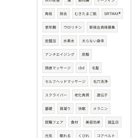
秋の夜長
海
筋肉痛
サーフィン
角栓
除去
むきたまご肌
SIRTMAX®
更年期
ウロリチン
新規会員様募集
岩盤浴
水素水
太らない身体
アンチエイジング
炭酸
頭皮マッサージ
cbd
毛髪
セルフヘッドマッサージ
毛穴洗浄
スクライバー
老化角質
遺伝子
基礎
肩凝り
快眠
メラニン
就職フェア
食材
美容効果
誕生日
元気
眠れる
くびれ
コアベルト