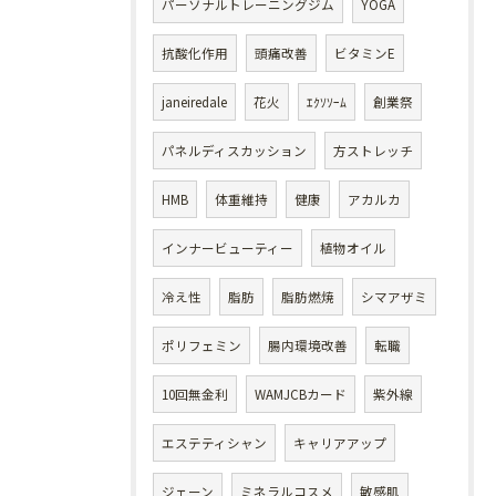
パーソナルトレーニングジム
YOGA
抗酸化作用
頭痛改善
ビタミンE
janeiredale
花火
ｴｸｿｿｰﾑ
創業祭
パネルディスカッション
方ストレッチ
HMB
体重維持
健康
アカルカ
インナービューティー
植物オイル
冷え性
脂肪
脂肪燃焼
シマアザミ
ポリフェミン
腸内環境改善
転職
10回無金利
WAMJCBカード
紫外線
エステティシャン
キャリアアップ
ジェーン
ミネラルコスメ
敏感肌