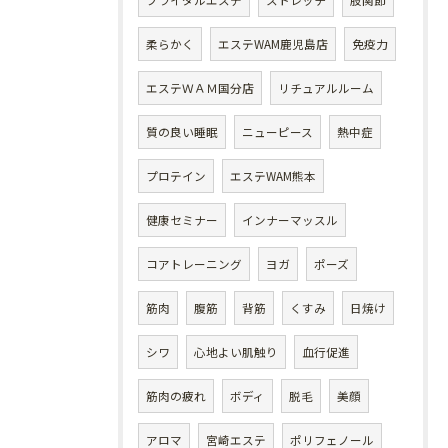
ブライダルエステ
ストレッチ
股関節
柔らかく
エステWAM鹿児島店
免疫力
エステＷＡＭ国分店
リチュアルルーム
質の良い睡眠
ニューピース
熱中症
プロテイン
エステWAM熊本
健康セミナー
インナーマッスル
コアトレーニング
ヨガ
ポーズ
筋肉
腹筋
背筋
くすみ
日焼け
シワ
心地よい肌触り
血行促進
筋肉の疲れ
ボディ
脱毛
美顔
アロマ
宮崎エステ
ポリフェノール