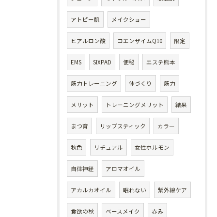
アトピー肌
メイクショー
ヒアルロン酸
コエンザイムQ10
限定
EMS
SIXPAD
便秘
エステ熊本
筋力トレーニング
体づくり
筋力
メリット
トレーニングメリット
結果
まつ育
リップスティック
カラー
秋色
リチュアル
女性ホルモン
自律神経
アロマオイル
アカルカオイル
眠れない
紫外線ケア
食欲の秋
ベースメイク
赤み