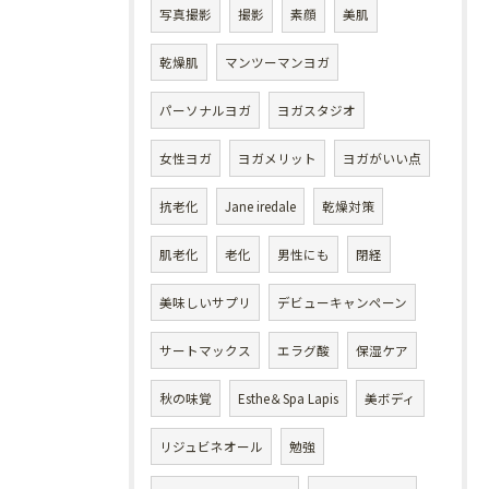
写真撮影
撮影
素顔
美肌
乾燥肌
マンツーマンヨガ
パーソナルヨガ
ヨガスタジオ
女性ヨガ
ヨガメリット
ヨガがいい点
抗老化
Jane iredale
乾燥対策
肌老化
老化
男性にも
閉経
美味しいサプリ
デビューキャンペーン
サートマックス
エラグ酸
保湿ケア
秋の味覚
Esthe＆Spa Lapis
美ボディ
リジュビネオール
勉強