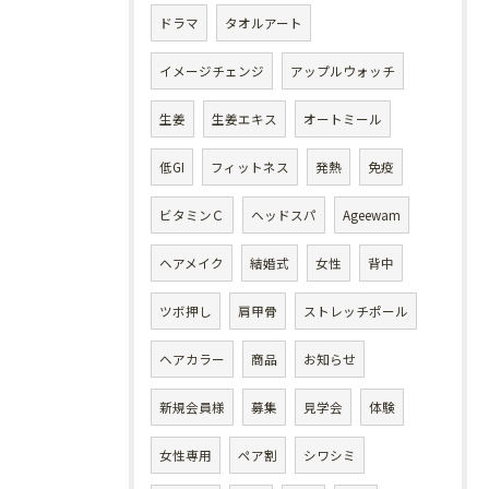
ドラマ
タオルアート
イメージチェンジ
アップルウォッチ
生姜
生姜エキス
オートミール
低GI
フィットネス
発熱
免疫
ビタミンＣ
ヘッドスパ
Ageewam
ヘアメイク
結婚式
女性
背中
ツボ押し
肩甲骨
ストレッチポール
ヘアカラー
商品
お知らせ
新規会員様
募集
見学会
体験
女性専用
ペア割
シワシミ