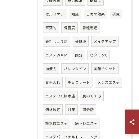
浮腫み腸
疲労解消
簡単に
セルフケア
知識
ヨガの効果
研究
研究的
骨密度
骨粗鬆症
骨粗しょう症
骨健康
メイクアップ
エステＷＡＭ
国分
ビタミンC
血液力
バレンタイン
美顔チケット
お手入れ
チョコレート
メンズエステ
エステワム熊本店
肌のくすみ
価格改定
対策
国分店
熊本市エステ
筋トレエステ
エステパーソナルトレーニング