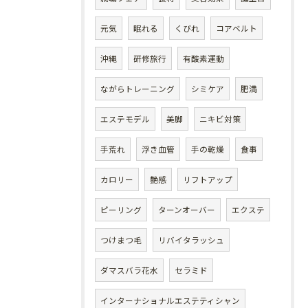
元気
眠れる
くびれ
コアベルト
沖縄
研修旅行
有酸素運動
ながらトレーニング
シミケア
肥満
エステモデル
美脚
ニキビ対策
手荒れ
浮き血管
手の乾燥
食事
カロリー
艶感
リフトアップ
ピーリング
ターンオーバー
エクステ
つけまつ毛
リバイタラッシュ
ダマスバラ花水
セラミド
インターナショナルエステティシャン