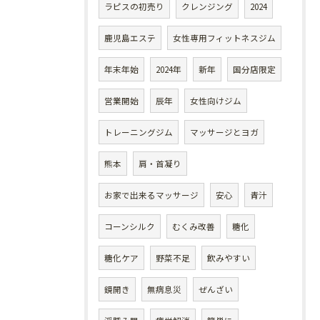
ラピスの初売り
クレンジング
2024
鹿児島エステ
女性専用フィットネスジム
年末年始
2024年
新年
国分店限定
営業開始
辰年
女性向けジム
トレーニングジム
マッサージとヨガ
熊本
肩・首凝り
お家で出来るマッサージ
安心
青汁
コーンシルク
むくみ改善
糖化
糖化ケア
野菜不足
飲みやすい
鏡開き
無病息災
ぜんざい