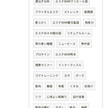
遺伝子分析
エステWAMマリエール店
ブライダルエステ
ストレッチ
股関節
柔らかく
エステWAM鹿児島店
免疫力
エステＷＡＭ国分店
リチュアルルーム
質の良い睡眠
ニューピース
熱中症
プロテイン
エステWAM熊本
健康セミナー
インナーマッスル
コアトレーニング
ヨガ
ポーズ
筋肉
腹筋
背筋
くすみ
日焼け
シワ
心地よい肌触り
血行促進
筋肉の疲れ
ボディ
脱毛
美顔