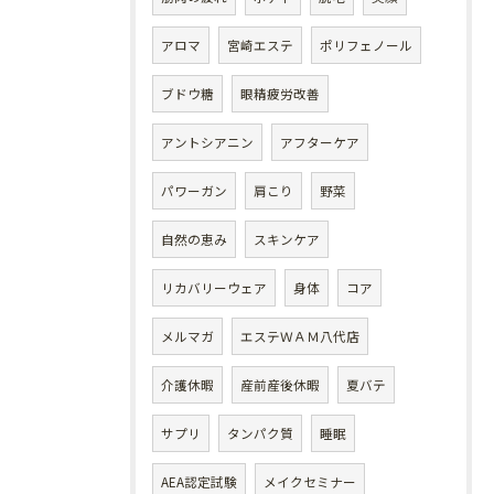
アロマ
宮崎エステ
ポリフェノール
ブドウ糖
眼精疲労改善
アントシアニン
アフターケア
パワーガン
肩こり
野菜
自然の恵み
スキンケア
リカバリーウェア
身体
コア
メルマガ
エステＷＡＭ八代店
介護休暇
産前産後休暇
夏バテ
サプリ
タンパク質
睡眠
AEA認定試験
メイクセミナー