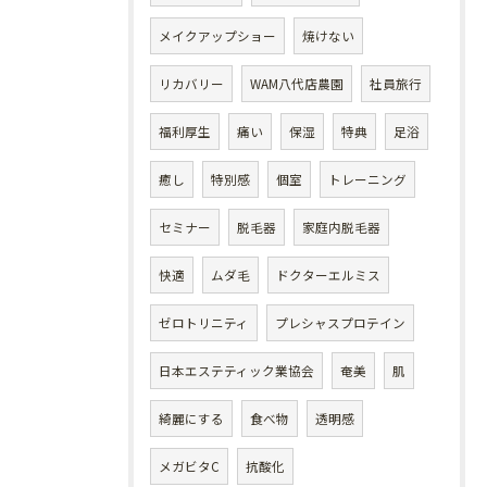
メイクアップショー
焼けない
リカバリー
WAM八代店農園
社員旅行
福利厚生
痛い
保湿
特典
足浴
癒し
特別感
個室
トレーニング
セミナー
脱毛器
家庭内脱毛器
快適
ムダ毛
ドクターエルミス
ゼロトリニティ
プレシャスプロテイン
日本エステティック業協会
奄美
肌
綺麗にする
食べ物
透明感
メガビタC
抗酸化