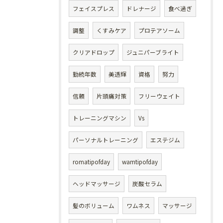
フェイスプレス
ドレナージ
食べ過ぎ
調整
くすみケア
プロテアソーム
クリアドロップ
ジュニパーブライト
勤続年数
美透輝
資格
努力
信頼
片頭痛対策
フリーウェイト
トレーニングマシン
Vs
パーソナルトレーニング
エステジム
romatipofday
wamtipofday
ヘッドマッサージ
炭酸セラム
髪のボリューム
ワムネス
マッサージ