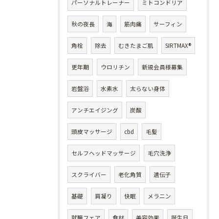
パーソナルトレーナー
ミトコンドリア
秋の夜長
海
筋肉痛
サーフィン
角栓
除去
むきたまご肌
SIRTMAX®
更年期
ウロリチン
新規会員様募集
岩盤浴
水素水
太らない身体
アンチエイジング
炭酸
頭皮マッサージ
cbd
毛髪
セルフヘッドマッサージ
毛穴洗浄
スクライバー
老化角質
遺伝子
基礎
肩凝り
快眠
メラニン
就職フェア
食材
美容効果
誕生日