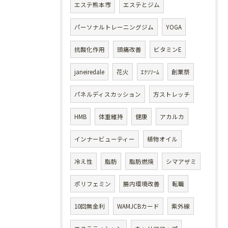
エステ熊本市
エステとジム
パーソナルトレーニングジム
YOGA
抗酸化作用
頭痛改善
ビタミンE
janeiredale
花火
ｴｸｿｿｰﾑ
創業祭
パネルディスカッション
方ストレッチ
HMB
体重維持
健康
アカルカ
インナービューティー
植物オイル
冷え性
脂肪
脂肪燃焼
シマアザミ
ポリフェミン
腸内環境改善
転職
10回無金利
WAMJCBカード
紫外線