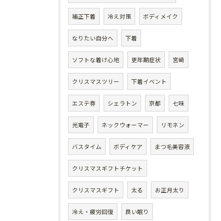
補正下着
冷え対策
ボディメイク
なりたい自分へ
下着
ソフトな着け心地
更年期症状
宮崎
クリスマスツリー
下着イベント
エステ券
シェラトン
京都
七味
光電子
ネックウォーマー
リモネン
バスタイム
ボディケア
まつ毛美容液
クリスマスギフトチケット
クリスマスギフト
太る
お正月太り
冷え・疲労回復
良い眠り