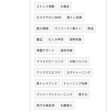
ストレス発散
お風呂
エステサロンWAM
筋トレ効果
筋力増強
マンツーマン筋トレ
燃活
着圧
むくみ予防
姿勢改善
骨盤サポート
遠赤外線
マイルドピーリング
お肌ツルツル
クリスマスエステ
ヨガトレーニング
筋トレメリット
トレーニング効果
マンツーマントレーニング
黒ずみ
色付き美容液
石鹸落ち