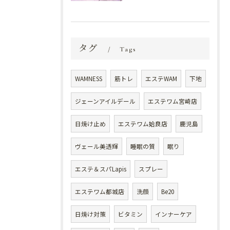
タグ
Tags
WAMNESS
筋トレ
エステWAM
下地
ジェーンアイルデール
エステワム宮崎店
日焼け止め
エステワム姶良店
鹿児島
ヴェール美透輝
睡眠の質
眠り
エステ＆スパLapis
スプレー
エステワム都城店
洗顔
Be20
日焼け対策
ビタミン
インナーケア