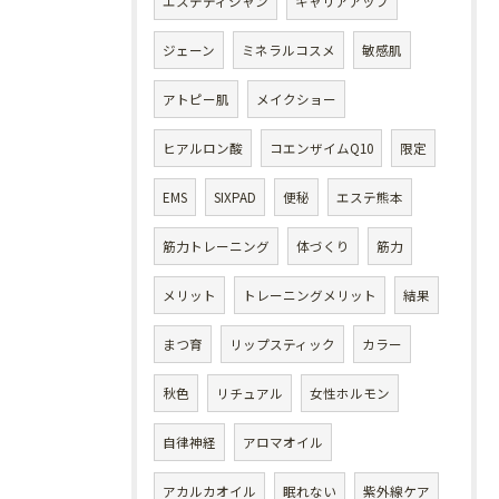
エステティシャン
キャリアアップ
ジェーン
ミネラルコスメ
敏感肌
アトピー肌
メイクショー
ヒアルロン酸
コエンザイムQ10
限定
EMS
SIXPAD
便秘
エステ熊本
筋力トレーニング
体づくり
筋力
メリット
トレーニングメリット
結果
まつ育
リップスティック
カラー
秋色
リチュアル
女性ホルモン
自律神経
アロマオイル
アカルカオイル
眠れない
紫外線ケア