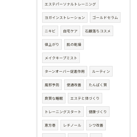
エステパーソナルトレーニング
ヨガインストレーション
ゴールドセラム
ニキビ
自宅ケア
石鹸落ちコスメ
値上がり
肌の乾燥
メイクキープミスト
ターンオーバー促進作用
ルーティン
風邪予防
便通改善
たんぱく質
良質な睡眠
エステと体づくり
トレーニングスタート
健康づくり
恵方巻
レチノール
シワ改善