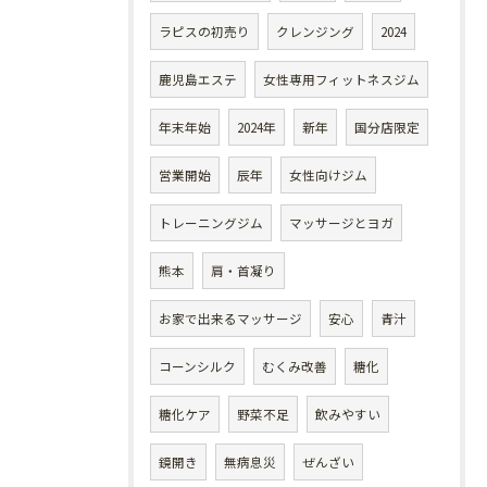
ラピスの初売り
クレンジング
2024
鹿児島エステ
女性専用フィットネスジム
年末年始
2024年
新年
国分店限定
営業開始
辰年
女性向けジム
トレーニングジム
マッサージとヨガ
熊本
肩・首凝り
お家で出来るマッサージ
安心
青汁
コーンシルク
むくみ改善
糖化
糖化ケア
野菜不足
飲みやすい
鏡開き
無病息災
ぜんざい