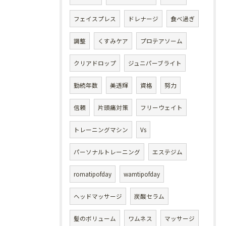
フェイスプレス
ドレナージ
食べ過ぎ
調整
くすみケア
プロテアソーム
クリアドロップ
ジュニパーブライト
勤続年数
美透輝
資格
努力
信頼
片頭痛対策
フリーウェイト
トレーニングマシン
Vs
パーソナルトレーニング
エステジム
romatipofday
wamtipofday
ヘッドマッサージ
炭酸セラム
髪のボリューム
ワムネス
マッサージ