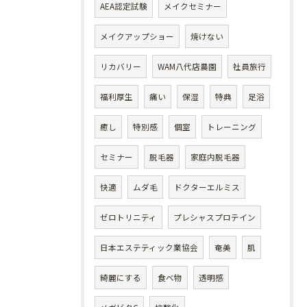
AEA認定試験
メイクセミナー
メイクアップショー
焼けない
リカバリー
WAM八代店農園
社員旅行
福利厚生
痛い
保湿
特典
足浴
癒し
特別感
個室
トレーニング
セミナー
脱毛器
家庭内脱毛器
快適
ムダ毛
ドクターエルミス
ゼロトリニティ
プレシャスプロテイン
日本エステティック業協会
奄美
肌
綺麗にする
食べ物
透明感