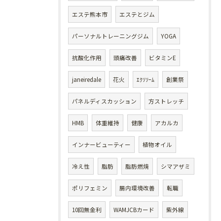
エステ熊本市
エステとジム
パーソナルトレーニングジム
YOGA
抗酸化作用
頭痛改善
ビタミンE
janeiredale
花火
ｴｸｿｿｰﾑ
創業祭
パネルディスカッション
方ストレッチ
HMB
体重維持
健康
アカルカ
インナービューティー
植物オイル
冷え性
脂肪
脂肪燃焼
シマアザミ
ポリフェミン
腸内環境改善
転職
10回無金利
WAMJCBカード
紫外線