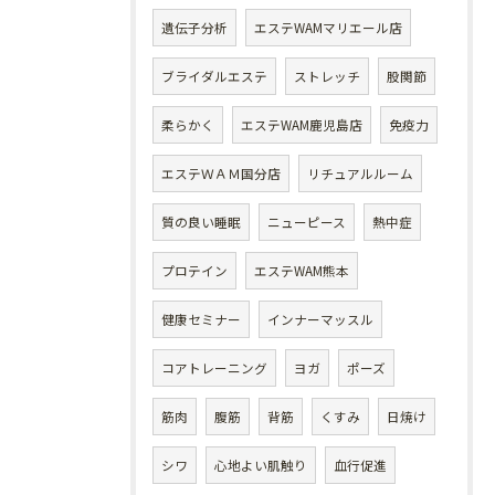
遺伝子分析
エステWAMマリエール店
ブライダルエステ
ストレッチ
股関節
柔らかく
エステWAM鹿児島店
免疫力
エステＷＡＭ国分店
リチュアルルーム
質の良い睡眠
ニューピース
熱中症
プロテイン
エステWAM熊本
健康セミナー
インナーマッスル
コアトレーニング
ヨガ
ポーズ
筋肉
腹筋
背筋
くすみ
日焼け
シワ
心地よい肌触り
血行促進