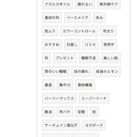
アカルカオイル
眠れない
紫外線ケア
食欲の秋
ベースメイク
赤み
色ムラ
カラーコントロール
秋太り
おすすめ
日差し
ＵＶＡ
発売中
秋
プレゼント
睡眠不足
美しい肌
質のいい睡眠
目の疲れ
成長ホルモン
書道
集中力
食物繊維
バーリーマックス
スーパーフード
腸活
秋バテ
安眠
枕
サーチュイン遺伝子
ヨガポーズ