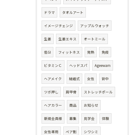
ドラマ
タオルアート
イメージチェンジ
アップルウォッチ
生姜
生姜エキス
オートミール
低GI
フィットネス
発熱
免疫
ビタミンＣ
ヘッドスパ
Ageewam
ヘアメイク
結婚式
女性
背中
ツボ押し
肩甲骨
ストレッチポール
ヘアカラー
商品
お知らせ
新規会員様
募集
見学会
体験
女性専用
ペア割
シワシミ