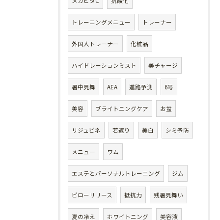
メガビタC
抗酸化
トレーニングメニュー
トレーナー
外国人トレーナー
化粧品
ハイドレーションミスト
美チャージ
暑中見舞
AEA
進路予測
6号
美容
ブライトニングケア
お盆
リジュビネ
若返り
美白
シミ予防
メニュー
ワム
エステとパーソナルトレーニング
ジム
ピローリリース
抵抗力
残暑見舞い
夏の冷え
ホワイトニング
美容液