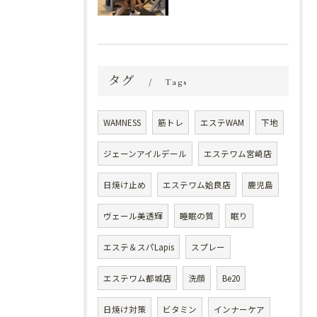
タグ
Tags
WAMNESS
筋トレ
エステWAM
下地
ジェーンアイルデール
エステワム宮崎店
日焼け止め
エステワム姶良店
鹿児島
ヴェール美透輝
睡眠の質
眠り
エステ＆スパLapis
スプレー
エステワム都城店
洗顔
Be20
日焼け対策
ビタミン
インナーケア