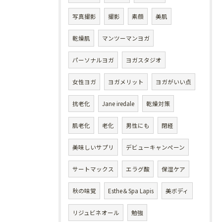
写真撮影
撮影
素顔
美肌
乾燥肌
マンツーマンヨガ
パーソナルヨガ
ヨガスタジオ
女性ヨガ
ヨガメリット
ヨガがいい点
抗老化
Jane iredale
乾燥対策
肌老化
老化
男性にも
閉経
美味しいサプリ
デビューキャンペーン
サートマックス
エラグ酸
保湿ケア
秋の味覚
Esthe＆Spa Lapis
美ボディ
リジュビネオール
勉強