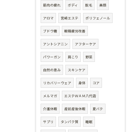
筋肉の疲れ
ボディ
脱毛
美顔
アロマ
宮崎エステ
ポリフェノール
ブドウ糖
眼精疲労改善
アントシアニン
アフターケア
パワーガン
肩こり
野菜
自然の恵み
スキンケア
リカバリーウェア
身体
コア
メルマガ
エステＷＡＭ八代店
介護休暇
産前産後休暇
夏バテ
サプリ
タンパク質
睡眠