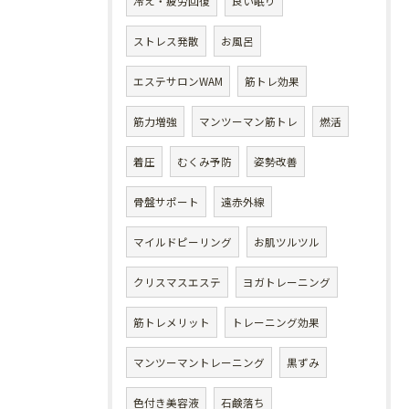
冷え・疲労回復
良い眠り
ストレス発散
お風呂
エステサロンWAM
筋トレ効果
筋力増強
マンツーマン筋トレ
燃活
着圧
むくみ予防
姿勢改善
骨盤サポート
遠赤外線
マイルドピーリング
お肌ツルツル
クリスマスエステ
ヨガトレーニング
筋トレメリット
トレーニング効果
マンツーマントレーニング
黒ずみ
色付き美容液
石鹸落ち