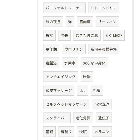
パーソナルトレーナー
ミトコンドリア
秋の夜長
海
筋肉痛
サーフィン
角栓
除去
むきたまご肌
SIRTMAX®
更年期
ウロリチン
新規会員様募集
岩盤浴
水素水
太らない身体
アンチエイジング
炭酸
頭皮マッサージ
cbd
毛髪
セルフヘッドマッサージ
毛穴洗浄
スクライバー
老化角質
遺伝子
基礎
肩凝り
快眠
メラニン