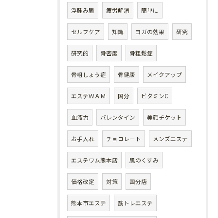
浮腫み腸
疲労解消
簡単に
セルフケア
知識
ヨガの効果
研究
研究的
骨密度
骨粗鬆症
骨粗しょう症
骨健康
メイクアップ
エステＷＡＭ
国分
ビタミンC
血液力
バレンタイン
美顔チケット
お手入れ
チョコレート
メンズエステ
エステワム熊本店
肌のくすみ
価格改定
対策
国分店
熊本市エステ
筋トレエステ