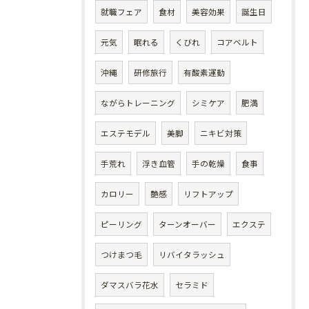
就職フェア
食材
美容効果
誕生日
元気
眠れる
くびれ
コアベルト
沖縄
研修旅行
有酸素運動
ながらトレーニング
シミケア
肥満
エステモデル
美脚
ニキビ対策
手荒れ
浮き血管
手の乾燥
食事
カロリー
艶感
リフトアップ
ピーリング
ターンオーバー
エクステ
つけまつ毛
リバイタラッシュ
ダマスバラ花水
セラミド