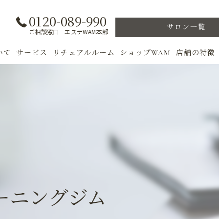
0120-089-990
サロン一覧
ご相談窓口 エステWAM本部
いて
サービス
リチュアルルーム
ショップWAM
店舗の特徴
ト
初めての方へ
季節のトリートメント
美肌
フェイシャル
ウェルカムバック
乾燥肌
対策
ボディ
VIP ROOM
ニキビ
＆キャンペーン
美肌脱毛
スキンケア
ブライダル
トレーニン
ーニングジム
女性専用フィットネス