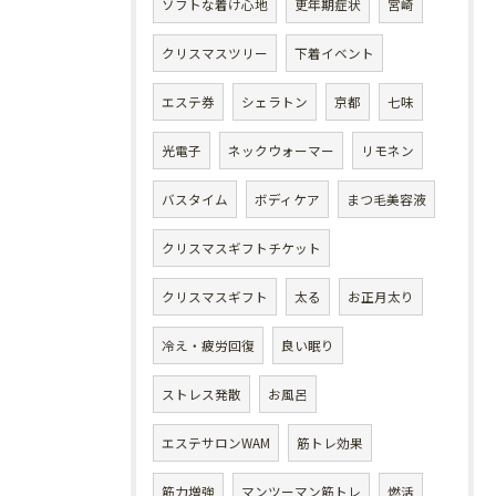
ソフトな着け心地
更年期症状
宮崎
クリスマスツリー
下着イベント
エステ券
シェラトン
京都
七味
光電子
ネックウォーマー
リモネン
バスタイム
ボディケア
まつ毛美容液
クリスマスギフトチケット
クリスマスギフト
太る
お正月太り
冷え・疲労回復
良い眠り
ストレス発散
お風呂
エステサロンWAM
筋トレ効果
筋力増強
マンツーマン筋トレ
燃活