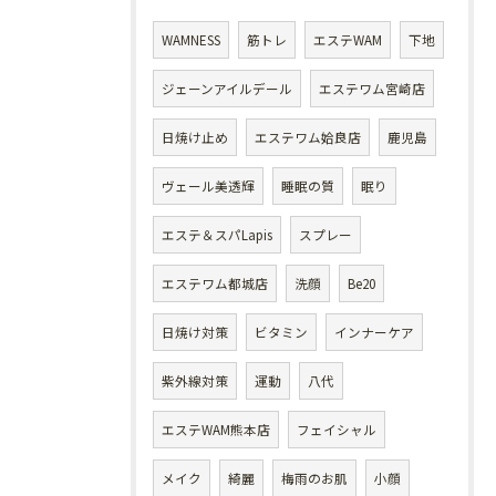
WAMNESS
筋トレ
エステWAM
下地
ジェーンアイルデール
エステワム宮崎店
日焼け止め
エステワム姶良店
鹿児島
ヴェール美透輝
睡眠の質
眠り
エステ＆スパLapis
スプレー
エステワム都城店
洗顔
Be20
日焼け対策
ビタミン
インナーケア
紫外線対策
運動
八代
エステWAM熊本店
フェイシャル
メイク
綺麗
梅雨のお肌
小顔