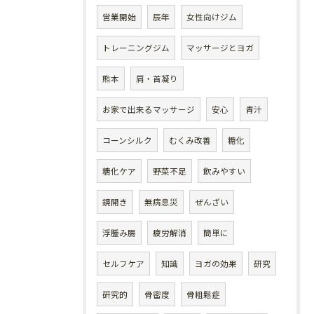
営業開始
辰年
女性向けジム
トレーニングジム
マッサージとヨガ
熊本
肩・首凝り
お家で出来るマッサージ
安心
青汁
コーンシルク
むくみ改善
糖化
糖化ケア
野菜不足
飲みやすい
鏡開き
無病息災
ぜんざい
浮腫み腸
疲労解消
簡単に
セルフケア
知識
ヨガの効果
研究
研究的
骨密度
骨粗鬆症