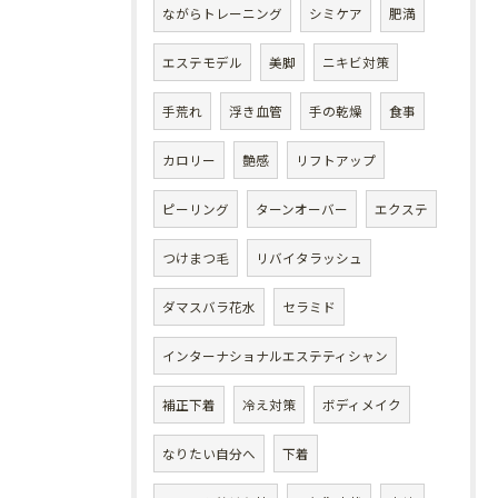
ながらトレーニング
シミケア
肥満
エステモデル
美脚
ニキビ対策
手荒れ
浮き血管
手の乾燥
食事
カロリー
艶感
リフトアップ
ピーリング
ターンオーバー
エクステ
つけまつ毛
リバイタラッシュ
ダマスバラ花水
セラミド
インターナショナルエステティシャン
補正下着
冷え対策
ボディメイク
なりたい自分へ
下着