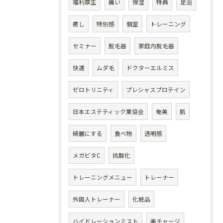
福利厚生
痛い
保湿
特典
足浴
癒し
特別感
個室
トレーニング
セミナー
脱毛器
家庭内脱毛器
快適
ムダ毛
ドクターエルミス
ゼロトリニティ
プレシャスプロテイン
日本エステティック業協会
奄美
肌
綺麗にする
食べ物
透明感
メガビタC
抗酸化
トレーニングメニュー
トレーナー
外国人トレーナー
化粧品
ハイドレーションミスト
美チャージ