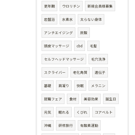
更年期
ウロリチン
新規会員様募集
岩盤浴
水素水
太らない身体
アンチエイジング
炭酸
頭皮マッサージ
cbd
毛髪
セルフヘッドマッサージ
毛穴洗浄
スクライバー
老化角質
遺伝子
基礎
肩凝り
快眠
メラニン
就職フェア
食材
美容効果
誕生日
元気
眠れる
くびれ
コアベルト
沖縄
研修旅行
有酸素運動