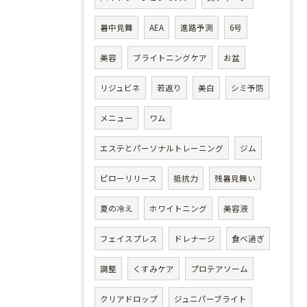
暑中見舞
AEA
進路予測
6号
美容
ブライトニングケア
お盆
リジュビネ
若返り
美白
シミ予防
メニュー
ワム
エステとパーソナルトレーニング
ジム
ピローリリース
抵抗力
残暑見舞い
夏の冷え
ホワイトニング
美容液
フェイスプレス
ドレナージ
食べ過ぎ
調整
くすみケア
プロテアソーム
クリアドロップ
ジュニパーブライト