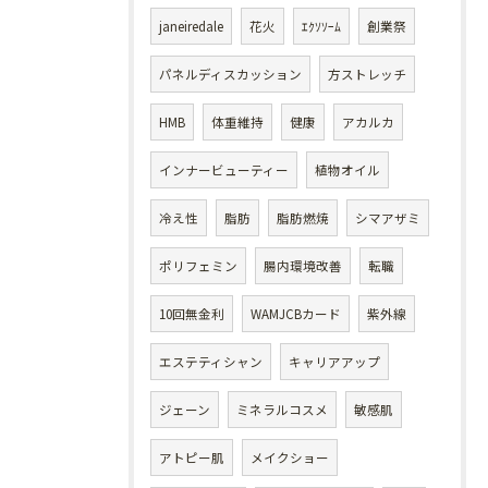
janeiredale
花火
ｴｸｿｿｰﾑ
創業祭
パネルディスカッション
方ストレッチ
HMB
体重維持
健康
アカルカ
インナービューティー
植物オイル
冷え性
脂肪
脂肪燃焼
シマアザミ
ポリフェミン
腸内環境改善
転職
10回無金利
WAMJCBカード
紫外線
エステティシャン
キャリアアップ
ジェーン
ミネラルコスメ
敏感肌
アトピー肌
メイクショー