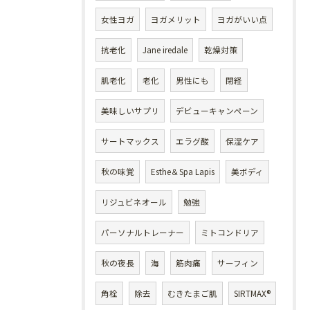
女性ヨガ
ヨガメリット
ヨガがいい点
抗老化
Jane iredale
乾燥対策
肌老化
老化
男性にも
閉経
美味しいサプリ
デビューキャンペーン
サートマックス
エラグ酸
保湿ケア
秋の味覚
Esthe＆Spa Lapis
美ボディ
リジュビネオール
勉強
パーソナルトレーナー
ミトコンドリア
秋の夜長
海
筋肉痛
サーフィン
角栓
除去
むきたまご肌
SIRTMAX®