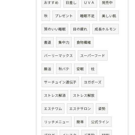
おすすめ
日差し
ＵＶＡ
発売中
秋
プレゼント
睡眠不足
美しい肌
質のいい睡眠
目の疲れ
成長ホルモン
書道
集中力
食物繊維
バーリーマックス
スーパーフード
腸活
秋バテ
安眠
枕
サーチュイン遺伝子
ヨガポーズ
ストレス解消
ストレス解放
エステワム
エステサロン
姿勢
リッチメニュー
簡単
公式ライン