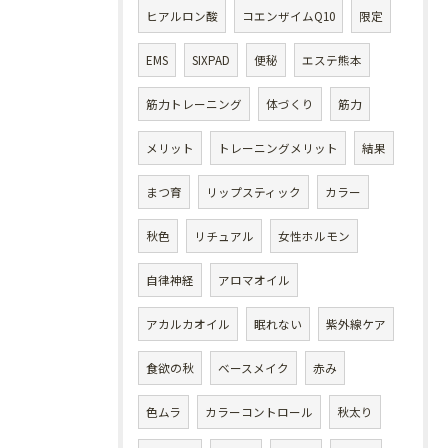
ヒアルロン酸
コエンザイムQ10
限定
EMS
SIXPAD
便秘
エステ熊本
筋力トレーニング
体づくり
筋力
メリット
トレーニングメリット
結果
まつ育
リップスティック
カラー
秋色
リチュアル
女性ホルモン
自律神経
アロマオイル
アカルカオイル
眠れない
紫外線ケア
食欲の秋
ベースメイク
赤み
色ムラ
カラーコントロール
秋太り