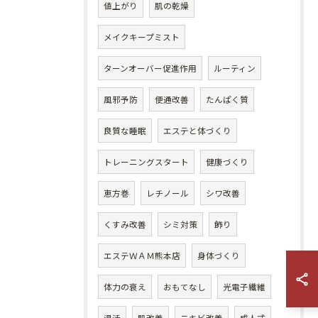
値上がり
肌の乾燥
メイクキープミスト
ターンオーバー促進作用
ルーティン
風邪予防
便通改善
たんぱく質
良質な睡眠
エステと体づくり
トレーニングスタート
健康づくり
恵方巻
レチノール
シワ改善
くすみ改善
シミ対策
飾り
エステＷＡＭ熊本店
身体づくり
体力の衰え
おもてなし
光電子繊維