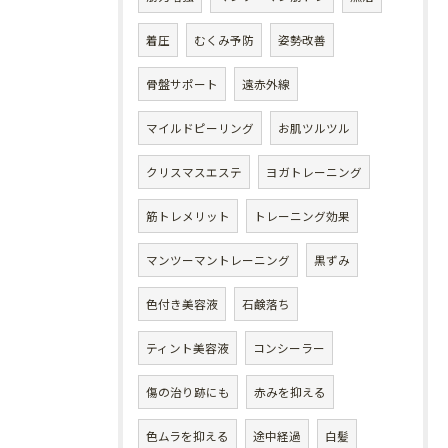
着圧
むくみ予防
姿勢改善
骨盤サポート
遠赤外線
マイルドピーリング
お肌ツルツル
クリスマスエステ
ヨガトレーニング
筋トレメリット
トレーニング効果
マンツーマントレーニング
黒ずみ
色付き美容液
石鹸落ち
ティント美容液
コンシーラー
傷の治り跡にも
赤みを抑える
色ムラを抑える
途中経過
白髪