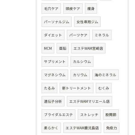
毛穴ケア
頭皮ケア
痩身
パーソナルジム
女性専用ジム
ダイエット
パーツケア
ミネラル
MCM
亜鉛
エステWAM宮崎店
サプリメント
カルシウム
マグネシウム
カリウム
海のミネラル
たるみ
新トリートメント
むくみ
遺伝子分析
エステWAMマリエール店
ブライダルエステ
ストレッチ
股関節
柔らかく
エステWAM鹿児島店
免疫力