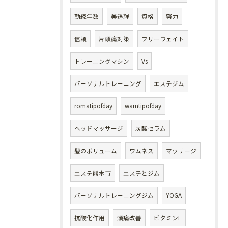
勤続年数
美透輝
資格
努力
信頼
片頭痛対策
フリーウェイト
トレーニングマシン
Vs
パーソナルトレーニング
エステジム
romatipofday
wamtipofday
ヘッドマッサージ
炭酸セラム
髪のボリューム
ワムネス
マッサージ
エステ熊本市
エステとジム
パーソナルトレーニングジム
YOGA
抗酸化作用
頭痛改善
ビタミンE