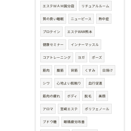
エステＷＡＭ国分店
リチュアルルーム
質の良い睡眠
ニューピース
熱中症
プロテイン
エステWAM熊本
健康セミナー
インナーマッスル
コアトレーニング
ヨガ
ポーズ
筋肉
腹筋
背筋
くすみ
日焼け
シワ
心地よい肌触り
血行促進
筋肉の疲れ
ボディ
脱毛
美顔
アロマ
宮崎エステ
ポリフェノール
ブドウ糖
眼精疲労改善