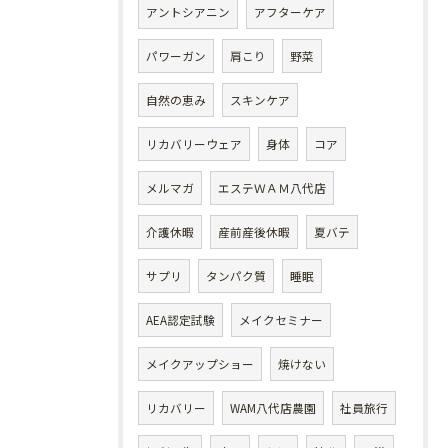
アントシアニン
アフターケア
パワーガン
肩こり
野菜
自然の恵み
スキンケア
リカバリーウェア
身体
コア
メルマガ
エステＷＡＭ八代店
介護休暇
産前産後休暇
夏バテ
サプリ
タンパク質
睡眠
AEA認定試験
メイクセミナー
メイクアップショー
焼けない
リカバリー
WAM八代店農園
社員旅行