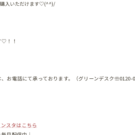
入いただけます♡(^^)/
す♡！！
電話にて承っております。（グリーンデスク☏0120-089
インスタはこちら
を毎月配信中♩