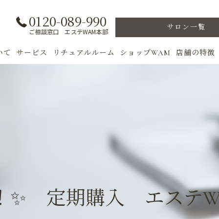
0120-089-990
サロン一覧
ご相談窓口 エステWAM本部
いて
サービス
リチュアルルーム
ショップWAM
店舗の特徴
ト
初めての方へ
季節のトリートメント
美肌
フェイシャル
ウェルカムバック
乾燥肌
対策
ボディ
VIP ROOM
ニキビ
＆キャンペーン
美肌脱毛
スキンケア
ブライダル
トレーニン
！✨ 定期購入 エステW
女性専用フィットネス