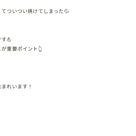
てついつい焼けてしまった💦
す💪
が重要ポイント👆
含まれいます！
果