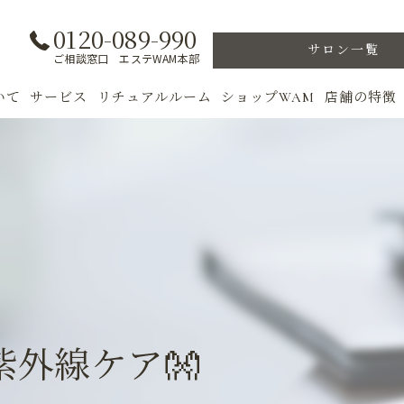
0120-089-990
サロン一覧
ご相談窓口 エステWAM本部
いて
サービス
リチュアルルーム
ショップWAM
店舗の特徴
ト
初めての方へ
季節のトリートメント
美肌
フェイシャル
ウェルカムバック
乾燥肌
対策
ボディ
VIP ROOM
ニキビ
＆キャンペーン
美肌脱毛
スキンケア
ブライダル
トレーニン
外線ケア👐
女性専用フィットネス