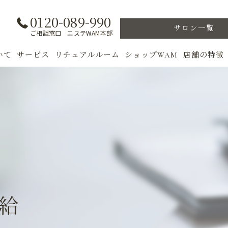
0120-089-990
サロン一覧
ご相談窓口 エステWAM本部
いて
サービス
リチュアルルーム
ショップWAM
店舗の特徴
ト
初めての方へ
季節のトリートメント
美肌
フェイシャル
ウェルカムバック
乾燥肌
対策
ボディ
VIP ROOM
ニキビ
＆キャンペーン
美肌脱毛
スキンケア
ブライダル
トレーニン
給
女性専用フィットネス