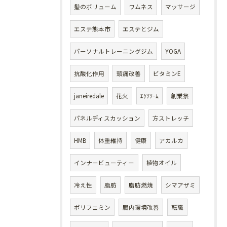
髪のボリューム
ワムネス
マッサージ
エステ熊本市
エステとジム
パーソナルトレーニングジム
YOGA
抗酸化作用
頭痛改善
ビタミンE
janeiredale
花火
ｴｸｿｿｰﾑ
創業祭
パネルディスカッション
方ストレッチ
HMB
体重維持
健康
アカルカ
インナービューティー
植物オイル
冷え性
脂肪
脂肪燃焼
シマアザミ
ポリフェミン
腸内環境改善
転職