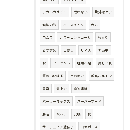
アカルカオイル
眠れない
紫外線ケア
食欲の秋
ベースメイク
赤み
色ムラ
カラーコントロール
秋太り
おすすめ
日差し
ＵＶＡ
発売中
秋
プレゼント
睡眠不足
美しい肌
質のいい睡眠
目の疲れ
成長ホルモン
書道
集中力
食物繊維
バーリーマックス
スーパーフード
腸活
秋バテ
安眠
枕
サーチュイン遺伝子
ヨガポーズ