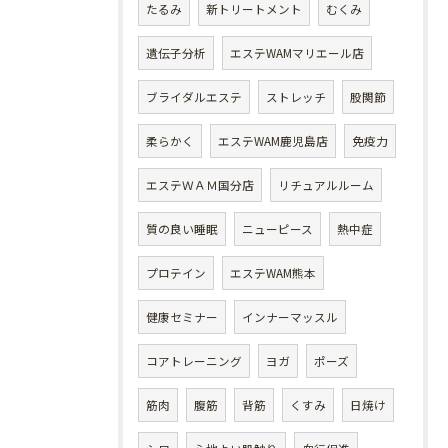
たるみ
新トリートメント
むくみ
遺伝子分析
エステWAMマリエール店
ブライダルエステ
ストレッチ
股関節
柔らかく
エステWAM鹿児島店
免疫力
エステＷＡＭ国分店
リチュアルルーム
質の良い睡眠
ニューピース
熱中症
プロテイン
エステWAM熊本
健康セミナー
インナーマッスル
コアトレーニング
ヨガ
ポーズ
筋肉
腹筋
背筋
くすみ
日焼け