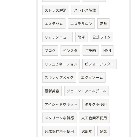
ストレス解消
ストレス解放
エステワム
エステサロン
姿勢
リッチメニュー
簡単
公式ライン
ブログ
インスタ
ご予約
NMN
リジュビネーション
ビフォーアフター
スキンケアメイク
エクソソーム
最新美容
ジェーン・アイルデール
アイシャドウキット
タルク不使用
メタリックな質感
人工色素不使用
合成保存料不使用
20周年
記念