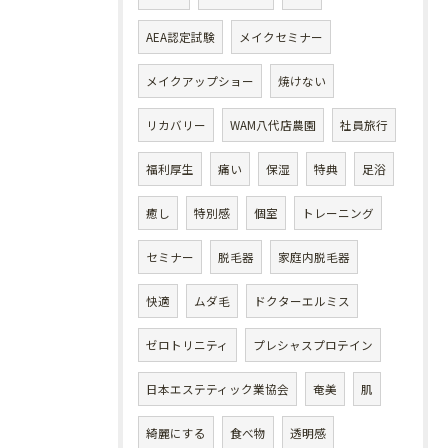
AEA認定試験
メイクセミナー
メイクアップショー
焼けない
リカバリー
WAM八代店農園
社員旅行
福利厚生
痛い
保湿
特典
足浴
癒し
特別感
個室
トレーニング
セミナー
脱毛器
家庭内脱毛器
快適
ムダ毛
ドクターエルミス
ゼロトリニティ
プレシャスプロテイン
日本エステティック業協会
奄美
肌
綺麗にする
食べ物
透明感