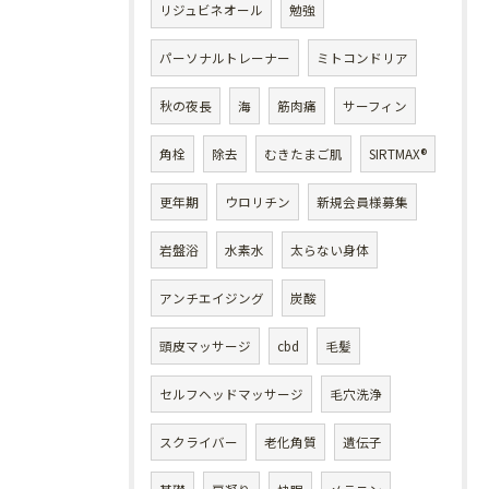
リジュビネオール
勉強
パーソナルトレーナー
ミトコンドリア
秋の夜長
海
筋肉痛
サーフィン
角栓
除去
むきたまご肌
SIRTMAX®
更年期
ウロリチン
新規会員様募集
岩盤浴
水素水
太らない身体
アンチエイジング
炭酸
頭皮マッサージ
cbd
毛髪
セルフヘッドマッサージ
毛穴洗浄
スクライバー
老化角質
遺伝子