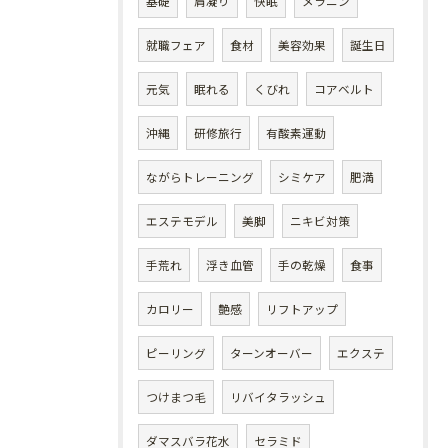
基礎
肩凝り
快眠
メラニン
就職フェア
食材
美容効果
誕生日
元気
眠れる
くびれ
コアベルト
沖縄
研修旅行
有酸素運動
ながらトレーニング
シミケア
肥満
エステモデル
美脚
ニキビ対策
手荒れ
浮き血管
手の乾燥
食事
カロリー
艶感
リフトアップ
ピーリング
ターンオーバー
エクステ
つけまつ毛
リバイタラッシュ
ダマスバラ花水
セラミド