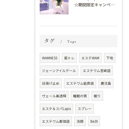
☆期間限定キャンペーン開催中☆
タグ
Tags
WAMNESS
筋トレ
エステWAM
下地
ジェーンアイルデール
エステワム宮崎店
日焼け止め
エステワム姶良店
鹿児島
ヴェール美透輝
睡眠の質
眠り
エステ＆スパLapis
スプレー
エステワム都城店
洗顔
Be20