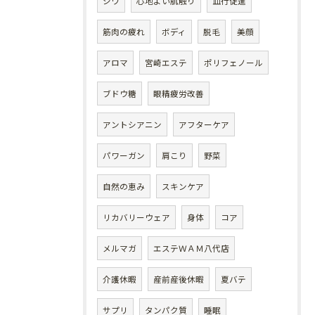
シワ
心地よい肌触り
血行促進
筋肉の疲れ
ボディ
脱毛
美顔
アロマ
宮崎エステ
ポリフェノール
ブドウ糖
眼精疲労改善
アントシアニン
アフターケア
パワーガン
肩こり
野菜
自然の恵み
スキンケア
リカバリーウェア
身体
コア
メルマガ
エステＷＡＭ八代店
介護休暇
産前産後休暇
夏バテ
サプリ
タンパク質
睡眠