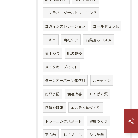
エステパーソナルトレーニング
ヨガインストレーション
ゴールドセラム
ニキビ
自宅ケア
石鹸落ちコスメ
値上がり
肌の乾燥
メイクキープミスト
ターンオーバー促進作用
ルーティン
風邪予防
便通改善
たんぱく質
良質な睡眠
エステと体づくり
トレーニングスタート
健康づくり
恵方巻
レチノール
シワ改善