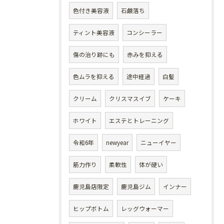
色付き美容液
石鹸落ち
ティント美容液
コンシーラー
傷の治り跡にも
赤みを抑える
色ムラを抑える
途中経過
白髪
クリーム
クリスマスイブ
ケーキ
ホワイト
エステとトレーニング
令和6年
newyear
ニューイヤー
筋力作り
柔軟性
体が硬い
鹿児島店限定
鹿児島ジム
インナー
ヒップボトム
レッグウォーマー