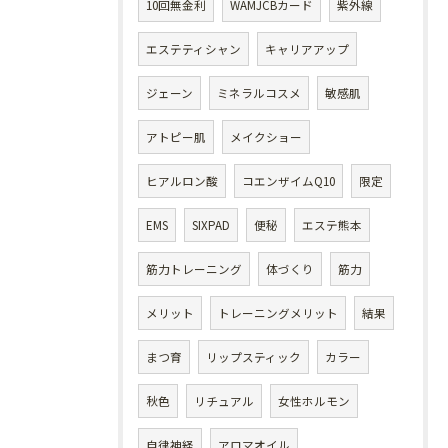
10回無金利
WAMJCBカード
紫外線
エステティシャン
キャリアアップ
ジェーン
ミネラルコスメ
敏感肌
アトピー肌
メイクショー
ヒアルロン酸
コエンザイムQ10
限定
EMS
SIXPAD
便秘
エステ熊本
筋力トレーニング
体づくり
筋力
メリット
トレーニングメリット
結果
まつ育
リップスティック
カラー
秋色
リチュアル
女性ホルモン
自律神経
アロマオイル