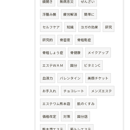
鏡開き
無病息災
ぜんざい
浮腫み腸
疲労解消
簡単に
セルフケア
知識
ヨガの効果
研究
研究的
骨密度
骨粗鬆症
骨粗しょう症
骨健康
メイクアップ
エステＷＡＭ
国分
ビタミンC
血液力
バレンタイン
美顔チケット
お手入れ
チョコレート
メンズエステ
エステワム熊本店
肌のくすみ
価格改定
対策
国分店
熊本市エステ
筋トレエステ