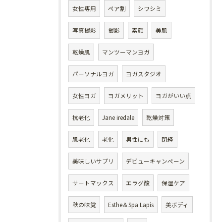
女性専用
ペア割
シワシミ
写真撮影
撮影
素顔
美肌
乾燥肌
マンツーマンヨガ
パーソナルヨガ
ヨガスタジオ
女性ヨガ
ヨガメリット
ヨガがいい点
抗老化
Jane iredale
乾燥対策
肌老化
老化
男性にも
閉経
美味しいサプリ
デビューキャンペーン
サートマックス
エラグ酸
保湿ケア
秋の味覚
Esthe＆Spa Lapis
美ボディ