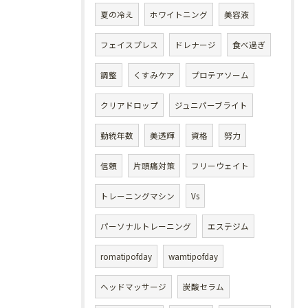
夏の冷え
ホワイトニング
美容液
フェイスプレス
ドレナージ
食べ過ぎ
調整
くすみケア
プロテアソーム
クリアドロップ
ジュニパーブライト
勤続年数
美透輝
資格
努力
信頼
片頭痛対策
フリーウェイト
トレーニングマシン
Vs
パーソナルトレーニング
エステジム
romatipofday
wamtipofday
ヘッドマッサージ
炭酸セラム