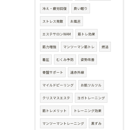
冷え・疲労回復
良い眠り
ストレス発散
お風呂
エステサロンWAM
筋トレ効果
筋力増強
マンツーマン筋トレ
燃活
着圧
むくみ予防
姿勢改善
骨盤サポート
遠赤外線
マイルドピーリング
お肌ツルツル
クリスマスエステ
ヨガトレーニング
筋トレメリット
トレーニング効果
マンツーマントレーニング
黒ずみ