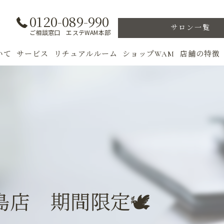
0120-089-990
サロン一覧
ご相談窓口 エステWAM本部
いて
サービス
リチュアルルーム
ショップWAM
店舗の特徴
ト
初めての方へ
季節のトリートメント
美肌
フェイシャル
ウェルカムバック
乾燥肌
対策
ボディ
VIP ROOM
ニキビ
＆キャンペーン
美肌脱毛
スキンケア
ブライダル
トレーニン
店 期間限定🕊️
女性専用フィットネス