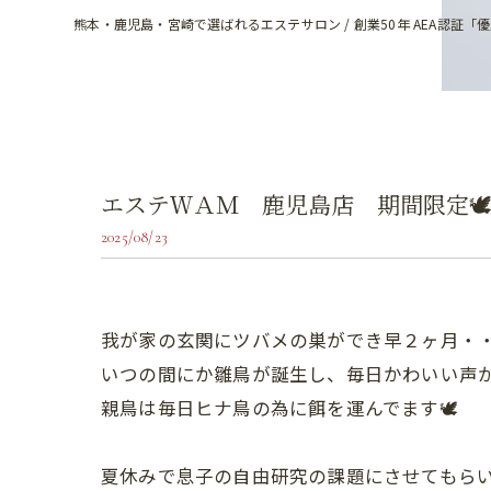
熊本・鹿児島・宮崎で選ばれるエステサロン / 創業50年 AEA認証「
エステＷＡＭ 鹿児島店 期間限定🕊
2025/08/23
我が家の玄関にツバメの巣ができ早２ヶ月・・
いつの間にか雛鳥が誕生し、毎日かわいい声
親鳥は毎日ヒナ鳥の為に餌を運んでます🕊️
夏休みで息子の自由研究の課題にさせてもらい