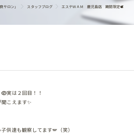
ヘアケア
優良サロン」
スタッフブログ
エステＷＡＭ 鹿児島店 期間限定🕊️
️
🪺実は２回目！！
が聞こえます✨
子供達も観察してます🪽（笑）