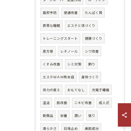
風邪予防
便通改善
たんぱく質
良質な睡眠
エステと体づくり
トレーニングスタート
健康づくり
恵方巻
レチノール
シワ改善
くすみ改善
シミ対策
飾り
エステＷＡＭ熊本店
身体づくり
体力の衰え
おもてなし
光電子繊維
温活
肌改善
ニキビ改善
成人式
新商品
栄養
潤い
張り
滑らかさ
日焼止め
美肌成分