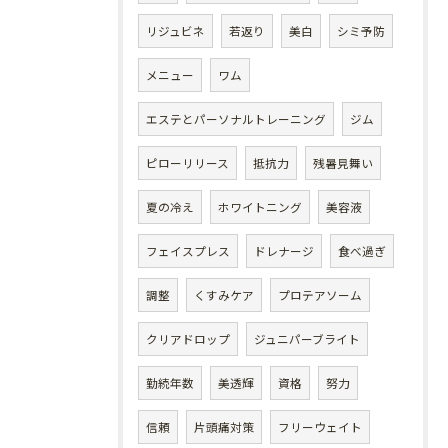
リジュビネ
若返り
美白
シミ予防
メニュー
ワム
エステとパーソナルトレーニング
ジム
ピローリリース
抵抗力
残暑見舞い
夏の冷え
ホワイトニング
美容液
フェイスプレス
ドレナージ
食べ過ぎ
調整
くすみケア
プロテアソーム
クリアドロップ
ジュニパーブライト
勤続年数
美透輝
資格
努力
信頼
片頭痛対策
フリーウェイト