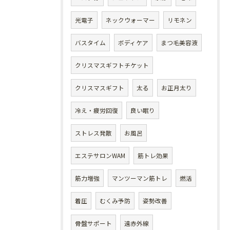
光電子
ネックウォーマー
リモネン
バスタイム
ボディケア
まつ毛美容液
クリスマスギフトチケット
クリスマスギフト
太る
お正月太り
冷え・疲労回復
良い眠り
ストレス発散
お風呂
エステサロンWAM
筋トレ効果
筋力増強
マンツーマン筋トレ
燃活
着圧
むくみ予防
姿勢改善
骨盤サポート
遠赤外線