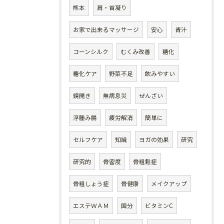
熊本
肩・首凝り
お家で出来るマッサージ
安心
青汁
コーンシルク
むくみ改善
糖化
糖化ケア
野菜不足
飲みやすい
鏡開き
無病息災
ぜんざい
浮腫み腸
疲労解消
簡単に
セルフケア
知識
ヨガの効果
研究
研究的
骨密度
骨粗鬆症
骨粗しょう症
骨健康
メイクアップ
エステＷＡＭ
国分
ビタミンC