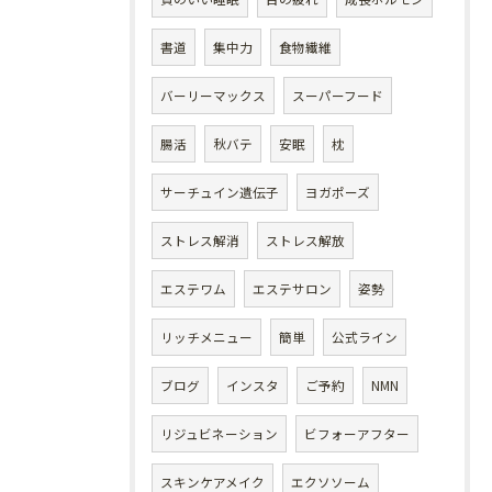
書道
集中力
食物繊維
バーリーマックス
スーパーフード
腸活
秋バテ
安眠
枕
サーチュイン遺伝子
ヨガポーズ
ストレス解消
ストレス解放
エステワム
エステサロン
姿勢
リッチメニュー
簡単
公式ライン
ブログ
インスタ
ご予約
NMN
リジュビネーション
ビフォーアフター
スキンケアメイク
エクソソーム