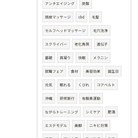
アンチエイジング
炭酸
頭皮マッサージ
cbd
毛髪
セルフヘッドマッサージ
毛穴洗浄
スクライバー
老化角質
遺伝子
基礎
肩凝り
快眠
メラニン
就職フェア
食材
美容効果
誕生日
元気
眠れる
くびれ
コアベルト
沖縄
研修旅行
有酸素運動
ながらトレーニング
シミケア
肥満
エステモデル
美脚
ニキビ対策