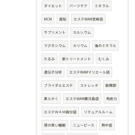
ダイエット
パーツケア
ミネラル
MCM
亜鉛
エステWAM宮崎店
サプリメント
カルシウム
マグネシウム
カリウム
海のミネラル
たるみ
新トリートメント
むくみ
遺伝子分析
エステWAMマリエール店
ブライダルエステ
ストレッチ
股関節
柔らかく
エステWAM鹿児島店
免疫力
エステＷＡＭ国分店
リチュアルルーム
質の良い睡眠
ニューピース
熱中症