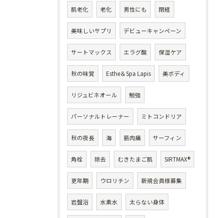
肌老化
老化
男性にも
閉経
美味しいサプリ
デビューキャンペーン
サートマックス
エラグ酸
保湿ケア
秋の味覚
Esthe＆Spa Lapis
美ボディ
リジュビネオール
勉強
パーソナルトレーナー
ミトコンドリア
秋の夜長
海
筋肉痛
サーフィン
角栓
除去
むきたまご肌
SIRTMAX®
更年期
ウロリチン
新規会員様募集
岩盤浴
水素水
太らない身体