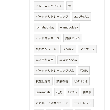
トレーニングマシン
Vs
パーソナルトレーニング
エステジム
romatipofday
wamtipofday
ヘッドマッサージ
炭酸セラム
髪のボリューム
ワムネス
マッサージ
エステ熊本市
エステとジム
パーソナルトレーニングジム
YOGA
抗酸化作用
頭痛改善
ビタミンE
janeiredale
花火
ｴｸｿｿｰﾑ
創業祭
パネルディスカッション
方ストレッチ