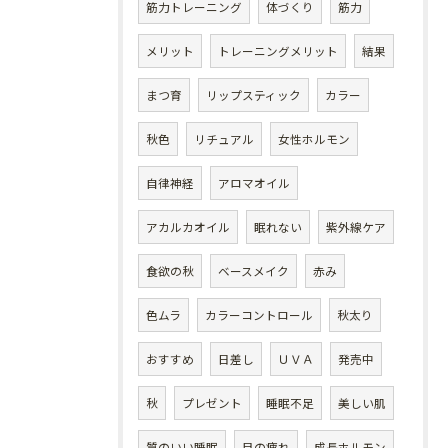
筋力トレーニング
体づくり
筋力
メリット
トレーニングメリット
結果
まつ育
リップスティック
カラー
秋色
リチュアル
女性ホルモン
自律神経
アロマオイル
アカルカオイル
眠れない
紫外線ケア
食欲の秋
ベースメイク
赤み
色ムラ
カラーコントロール
秋太り
おすすめ
日差し
ＵＶＡ
発売中
秋
プレゼント
睡眠不足
美しい肌
質のいい睡眠
目の疲れ
成長ホルモン