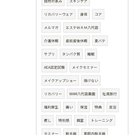
自然の恵み
スキンケア
リカバリーウェア
身体
コア
メルマガ
エステＷＡＭ八代店
介護休暇
産前産後休暇
夏バテ
サプリ
タンパク質
睡眠
AEA認定試験
メイクセミナー
メイクアップショー
焼けない
リカバリー
WAM八代店農園
社員旅行
福利厚生
痛い
保湿
特典
足浴
癒し
特別感
個室
トレーニング
セミナー
脱毛器
家庭内脱毛器