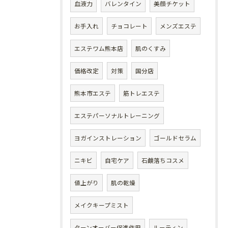
血液力
バレンタイン
美顔チケット
お手入れ
チョコレート
メンズエステ
エステワム熊本店
肌のくすみ
価格改定
対策
国分店
熊本市エステ
筋トレエステ
エステパーソナルトレーニング
ヨガインストレーション
ゴールドセラム
ニキビ
自宅ケア
石鹸落ちコスメ
値上がり
肌の乾燥
メイクキープミスト
ターンオーバー促進作用
ルーティン