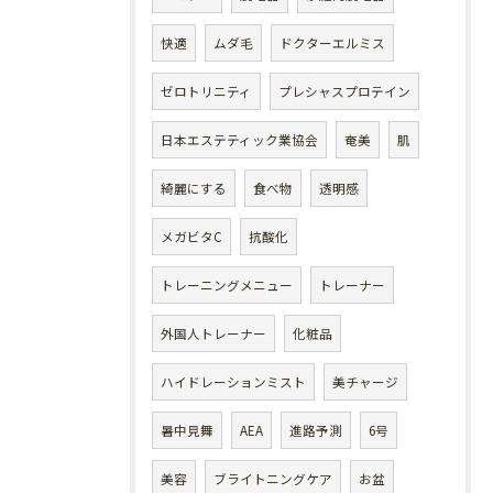
快適
ムダ毛
ドクターエルミス
ゼロトリニティ
プレシャスプロテイン
日本エステティック業協会
奄美
肌
綺麗にする
食べ物
透明感
メガビタC
抗酸化
トレーニングメニュー
トレーナー
外国人トレーナー
化粧品
ハイドレーションミスト
美チャージ
暑中見舞
AEA
進路予測
6号
美容
ブライトニングケア
お盆