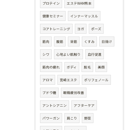
プロテイン
エステWAM熊本
健康セミナー
インナーマッスル
コアトレーニング
ヨガ
ポーズ
筋肉
腹筋
背筋
くすみ
日焼け
シワ
心地よい肌触り
血行促進
筋肉の疲れ
ボディ
脱毛
美顔
アロマ
宮崎エステ
ポリフェノール
ブドウ糖
眼精疲労改善
アントシアニン
アフターケア
パワーガン
肩こり
野菜