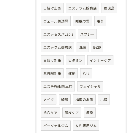
日焼け止め
エステワム姶良店
鹿児島
ヴェール美透輝
睡眠の質
眠り
エステ＆スパLapis
スプレー
エステワム都城店
洗顔
Be20
日焼け対策
ビタミン
インナーケア
紫外線対策
運動
八代
エステWAM熊本店
フェイシャル
メイク
綺麗
梅雨のお肌
小顔
毛穴ケア
頭皮ケア
痩身
パーソナルジム
女性専用ジム