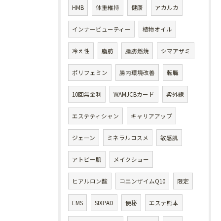
HMB
体重維持
健康
アカルカ
インナービューティー
植物オイル
冷え性
脂肪
脂肪燃焼
シマアザミ
ポリフェミン
腸内環境改善
転職
10回無金利
WAMJCBカード
紫外線
エステティシャン
キャリアアップ
ジェーン
ミネラルコスメ
敏感肌
アトピー肌
メイクショー
ヒアルロン酸
コエンザイムQ10
限定
EMS
SIXPAD
便秘
エステ熊本