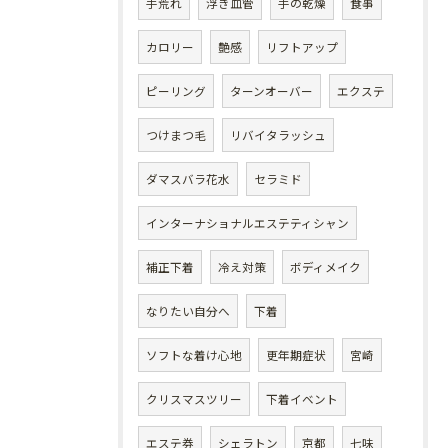
手荒れ
浮き血管
手の乾燥
食事
カロリー
艶感
リフトアップ
ピーリング
ターンオーバー
エクステ
つけまつ毛
リバイタラッシュ
ダマスバラ花水
セラミド
インターナショナルエステティシャン
補正下着
冷え対策
ボディメイク
なりたい自分へ
下着
ソフトな着け心地
更年期症状
宮崎
クリスマスツリー
下着イベント
エステ券
シェラトン
京都
七味