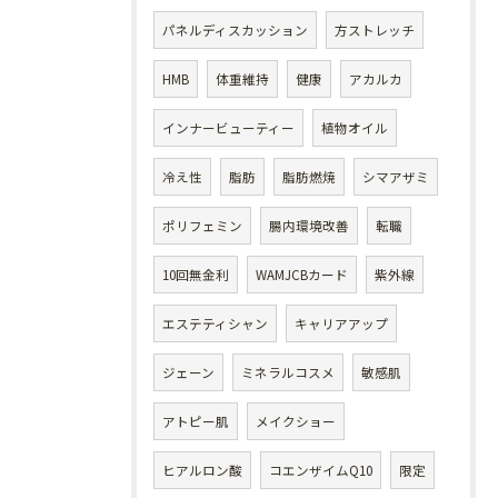
パネルディスカッション
方ストレッチ
HMB
体重維持
健康
アカルカ
インナービューティー
植物オイル
冷え性
脂肪
脂肪燃焼
シマアザミ
ポリフェミン
腸内環境改善
転職
10回無金利
WAMJCBカード
紫外線
エステティシャン
キャリアアップ
ジェーン
ミネラルコスメ
敏感肌
アトピー肌
メイクショー
ヒアルロン酸
コエンザイムQ10
限定