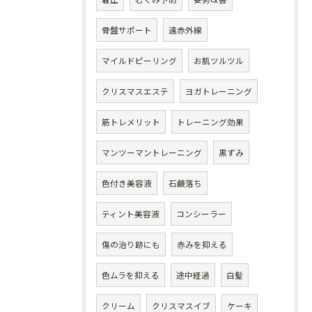
骨盤サポート
遠赤外線
マイルドピーリング
お肌ツルツル
クリスマスエステ
ヨガトレーニング
筋トレメリット
トレーニング効果
マンツーマントレーニング
黒ずみ
色付き美容液
石鹸落ち
ティント美容液
コンシーラー
傷の治り跡にも
赤みを抑える
色ムラを抑える
途中経過
白髪
クリーム
クリスマスイブ
ケーキ