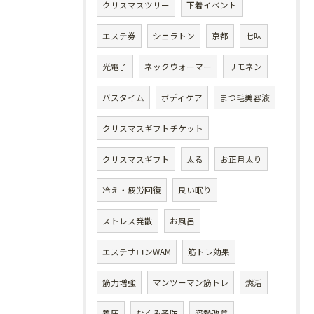
クリスマスツリー
下着イベント
エステ券
シェラトン
京都
七味
光電子
ネックウォーマー
リモネン
バスタイム
ボディケア
まつ毛美容液
クリスマスギフトチケット
クリスマスギフト
太る
お正月太り
冷え・疲労回復
良い眠り
ストレス発散
お風呂
エステサロンWAM
筋トレ効果
筋力増強
マンツーマン筋トレ
燃活
着圧
むくみ予防
姿勢改善