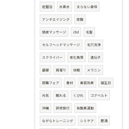
岩盤浴
水素水
太らない身体
アンチエイジング
炭酸
頭皮マッサージ
cbd
毛髪
セルフヘッドマッサージ
毛穴洗浄
スクライバー
老化角質
遺伝子
基礎
肩凝り
快眠
メラニン
就職フェア
食材
美容効果
誕生日
元気
眠れる
くびれ
コアベルト
沖縄
研修旅行
有酸素運動
ながらトレーニング
シミケア
肥満