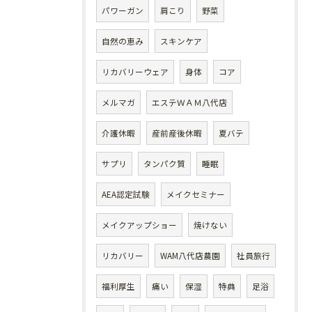
パワーガン
肩こり
野菜
自然の恵み
スキンケア
リカバリーウェア
身体
コア
メルマガ
エステＷＡＭ八代店
介護休暇
産前産後休暇
夏バテ
サプリ
タンパク質
睡眠
AEA認定試験
メイクセミナー
メイクアップショー
焼けない
リカバリー
WAM八代店農園
社員旅行
福利厚生
痛い
保湿
特典
足浴