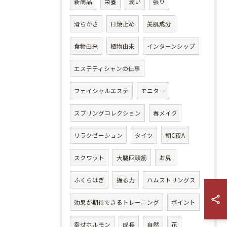
新商品
栄養
潤い
張り
滑らかさ
日焼止め
美肌成分
食物由来
植物由来
インターンシップ
エステティシャンの仕事
フェイシャルエステ
モニター
スプリングコレクション
春メイク
リラクゼーション
タイツ
朝C夜A
スクワット
大腿四頭筋
お尻
ふくらはぎ
握る力
ハムストリングス
効果が期待できるトレーニング
ポイント
幸せホルモン
成長
自然
花