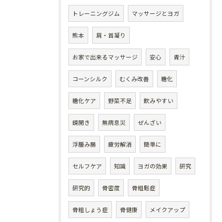
トレーニングジム
マッサージとヨガ
熊本
肩・首凝り
お家で出来るマッサージ
安心
青汁
コーンシルク
むくみ改善
糖化
糖化ケア
野菜不足
飲みやすい
鏡開き
無病息災
ぜんざい
浮腫み腸
疲労解消
簡単に
セルフケア
知識
ヨガの効果
研究
研究的
骨密度
骨粗鬆症
骨粗しょう症
骨健康
メイクアップ