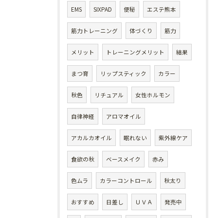
EMS
SIXPAD
便秘
エステ熊本
筋力トレーニング
体づくり
筋力
メリット
トレーニングメリット
結果
まつ育
リップスティック
カラー
秋色
リチュアル
女性ホルモン
自律神経
アロマオイル
アカルカオイル
眠れない
紫外線ケア
食欲の秋
ベースメイク
赤み
色ムラ
カラーコントロール
秋太り
おすすめ
日差し
ＵＶＡ
発売中