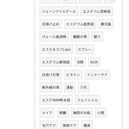
ジェーンアイルデール
エステワム宮崎店
日焼け止め
エステワム姶良店
鹿児島
ヴェール美透輝
睡眠の質
眠り
エステ＆スパLapis
スプレー
エステワム都城店
洗顔
Be20
日焼け対策
ビタミン
インナーケア
紫外線対策
運動
八代
エステWAM熊本店
フェイシャル
メイク
綺麗
梅雨のお肌
小顔
毛穴ケア
頭皮ケア
痩身