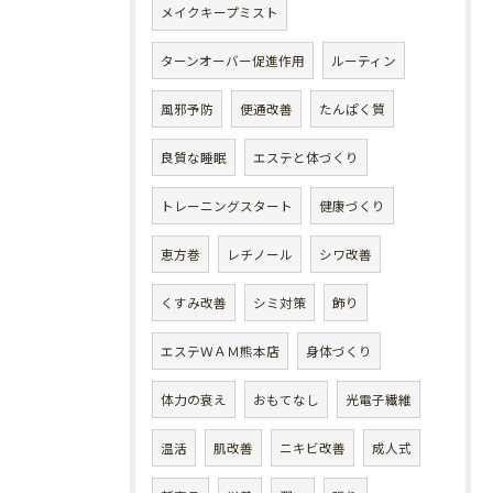
メイクキープミスト
ターンオーバー促進作用
ルーティン
風邪予防
便通改善
たんぱく質
良質な睡眠
エステと体づくり
トレーニングスタート
健康づくり
恵方巻
レチノール
シワ改善
くすみ改善
シミ対策
飾り
エステＷＡＭ熊本店
身体づくり
体力の衰え
おもてなし
光電子繊維
温活
肌改善
ニキビ改善
成人式