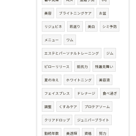
美容
ブライトニングケア
お盆
リジュビネ
若返り
美白
シミ予防
メニュー
ワム
エステとパーソナルトレーニング
ジム
ピローリリース
抵抗力
残暑見舞い
夏の冷え
ホワイトニング
美容液
フェイスプレス
ドレナージ
食べ過ぎ
調整
くすみケア
プロテアソーム
クリアドロップ
ジュニパーブライト
勤続年数
美透輝
資格
努力