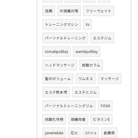
信頼
片頭痛対策
フリーウェイト
トレーニングマシン
Vs
パーソナルトレーニング
エステジム
romatipofday
wamtipofday
ヘッドマッサージ
炭酸セラム
髪のボリューム
ワムネス
マッサージ
エステ熊本市
エステとジム
パーソナルトレーニングジム
YOGA
抗酸化作用
頭痛改善
ビタミンE
janeiredale
花火
ｴｸｿｿｰﾑ
創業祭