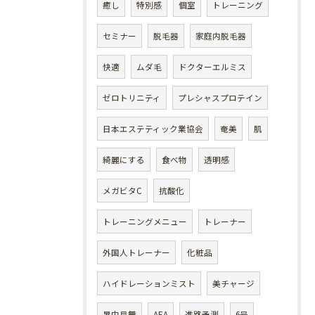
癒し
特別感
個室
トレーニング
セミナー
脱毛器
家庭内脱毛器
快適
ムダ毛
ドクターエルミス
ゼロトリニティ
プレシャスプロテイン
日本エステティック業協会
奄美
肌
綺麗にする
食べ物
透明感
メガビタC
抗酸化
トレーニングメニュー
トレーナー
外国人トレーナー
化粧品
ハイドレーションミスト
美チャージ
暑中見舞
AEA
進路予測
6号