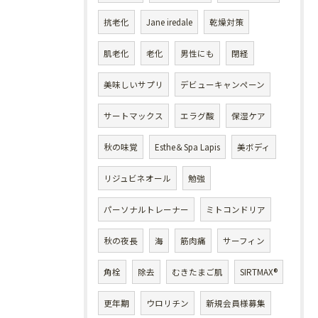
抗老化
Jane iredale
乾燥対策
肌老化
老化
男性にも
閉経
美味しいサプリ
デビューキャンペーン
サートマックス
エラグ酸
保湿ケア
秋の味覚
Esthe＆Spa Lapis
美ボディ
リジュビネオール
勉強
パーソナルトレーナー
ミトコンドリア
秋の夜長
海
筋肉痛
サーフィン
角栓
除去
むきたまご肌
SIRTMAX®
更年期
ウロリチン
新規会員様募集