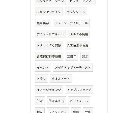
リジュビネーション
ビフォーアフター
スキンケアメイク
エクソソーム
最新美容
ジェーン・アイルデール
アイシャドウキット
タルク不使用
メタリックな質感
人工色素不使用
合成保存料不使用
20周年
記念
イベント
メイクアップアーティスト
ドラマ
タオルアート
イメージチェンジ
アップルウォッチ
生姜
生姜エキス
オートミール
低GI
フィットネス
発熱
免疫