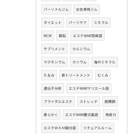
パーソナルジム
女性専用ジム
ダイエット
パーツケア
ミネラル
MCM
亜鉛
エステWAM宮崎店
サプリメント
カルシウム
マグネシウム
カリウム
海のミネラル
たるみ
新トリートメント
むくみ
遺伝子分析
エステWAMマリエール店
ブライダルエステ
ストレッチ
股関節
柔らかく
エステWAM鹿児島店
免疫力
エステＷＡＭ国分店
リチュアルルーム