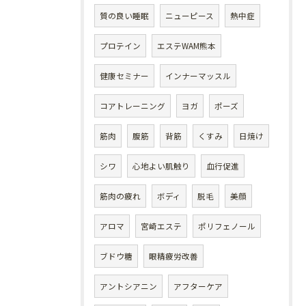
質の良い睡眠
ニューピース
熱中症
プロテイン
エステWAM熊本
健康セミナー
インナーマッスル
コアトレーニング
ヨガ
ポーズ
筋肉
腹筋
背筋
くすみ
日焼け
シワ
心地よい肌触り
血行促進
筋肉の疲れ
ボディ
脱毛
美顔
アロマ
宮崎エステ
ポリフェノール
ブドウ糖
眼精疲労改善
アントシアニン
アフターケア