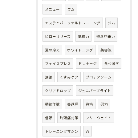
メニュー
ワム
エステとパーソナルトレーニング
ジム
ピローリリース
抵抗力
残暑見舞い
夏の冷え
ホワイトニング
美容液
フェイスプレス
ドレナージ
食べ過ぎ
調整
くすみケア
プロテアソーム
クリアドロップ
ジュニパーブライト
勤続年数
美透輝
資格
努力
信頼
片頭痛対策
フリーウェイト
トレーニングマシン
Vs