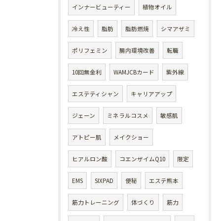
インナービューティー
植物オイル
冷え性
脂肪
脂肪燃焼
シマアザミ
ポリフェミン
腸内環境改善
転職
10回無金利
WAMJCBカード
紫外線
エステティシャン
キャリアアップ
ジェーン
ミネラルコスメ
敏感肌
アトピー肌
メイクショー
ヒアルロン酸
コエンザイムQ10
限定
EMS
SIXPAD
便秘
エステ熊本
筋力トレーニング
体づくり
筋力