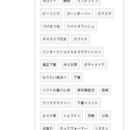
カロリー
艶感
リフトアップ
ピーリング
ターンオーバー
エクステ
つけまつ毛
リバイタラッシュ
ダマスバラ花水
セラミド
インターナショナルエステティシャン
補正下着
冷え対策
ボディメイク
なりたい自分へ
下着
ソフトな着け心地
更年期症状
宮崎
クリスマスツリー
下着イベント
エステ券
シェラトン
京都
七味
光電子
ネックウォーマー
リモネン