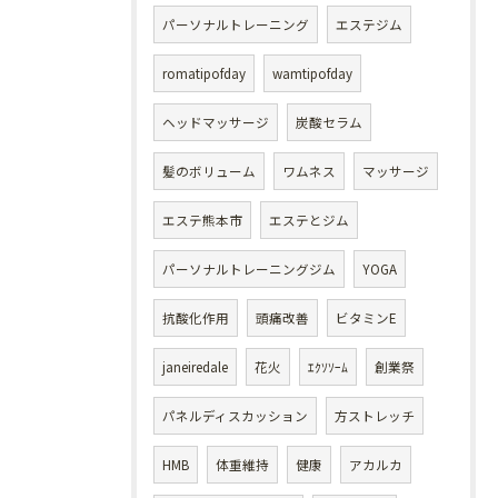
パーソナルトレーニング
エステジム
romatipofday
wamtipofday
ヘッドマッサージ
炭酸セラム
髪のボリューム
ワムネス
マッサージ
エステ熊本市
エステとジム
パーソナルトレーニングジム
YOGA
抗酸化作用
頭痛改善
ビタミンE
janeiredale
花火
ｴｸｿｿｰﾑ
創業祭
パネルディスカッション
方ストレッチ
HMB
体重維持
健康
アカルカ