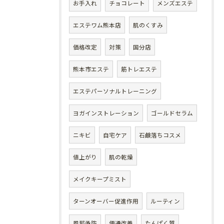
お手入れ
チョコレート
メンズエステ
エステワム熊本店
肌のくすみ
価格改定
対策
国分店
熊本市エステ
筋トレエステ
エステパーソナルトレーニング
ヨガインストレーション
ゴールドセラム
ニキビ
自宅ケア
石鹸落ちコスメ
値上がり
肌の乾燥
メイクキープミスト
ターンオーバー促進作用
ルーティン
風邪予防
便通改善
たんぱく質