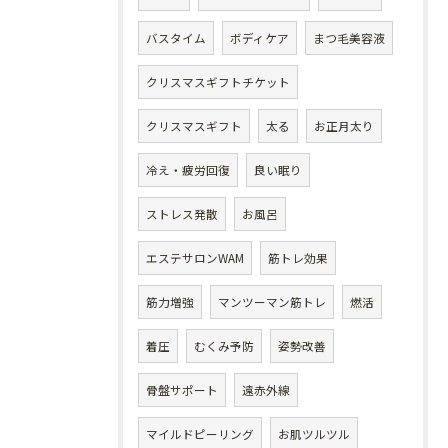
バスタイム
ボディケア
まつ毛美容液
クリスマスギフトチケット
クリスマスギフト
太る
お正月太り
冷え・疲労回復
良い眠り
ストレス発散
お風呂
エステサロンWAM
筋トレ効果
筋力増強
マンツーマン筋トレ
燃活
着圧
むくみ予防
姿勢改善
骨盤サポート
遠赤外線
マイルドピーリング
お肌ツルツル