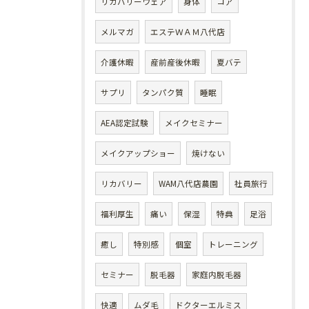
リカバリーウェア
身体
コア
メルマガ
エステＷＡＭ八代店
介護休暇
産前産後休暇
夏バテ
サプリ
タンパク質
睡眠
AEA認定試験
メイクセミナー
メイクアップショー
焼けない
リカバリー
WAM八代店農園
社員旅行
福利厚生
痛い
保湿
特典
足浴
癒し
特別感
個室
トレーニング
セミナー
脱毛器
家庭内脱毛器
快適
ムダ毛
ドクターエルミス