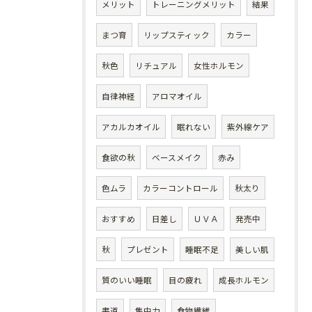
メリット
トレーニングメリット
結果
まつ育
リップスティック
カラー
秋色
リチュアル
女性ホルモン
自律神経
アロマオイル
アカルカオイル
眠れない
紫外線ケア
食欲の秋
ベースメイク
赤み
色ムラ
カラーコントロール
秋太り
おすすめ
日差し
ＵＶＡ
発売中
秋
プレゼント
睡眠不足
美しい肌
質のいい睡眠
目の疲れ
成長ホルモン
書道
集中力
食物繊維