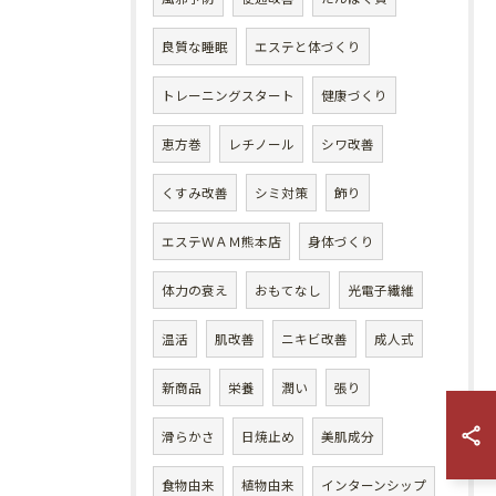
良質な睡眠
エステと体づくり
トレーニングスタート
健康づくり
恵方巻
レチノール
シワ改善
くすみ改善
シミ対策
飾り
エステＷＡＭ熊本店
身体づくり
体力の衰え
おもてなし
光電子繊維
温活
肌改善
ニキビ改善
成人式
新商品
栄養
潤い
張り
滑らかさ
日焼止め
美肌成分
食物由来
植物由来
インターンシップ