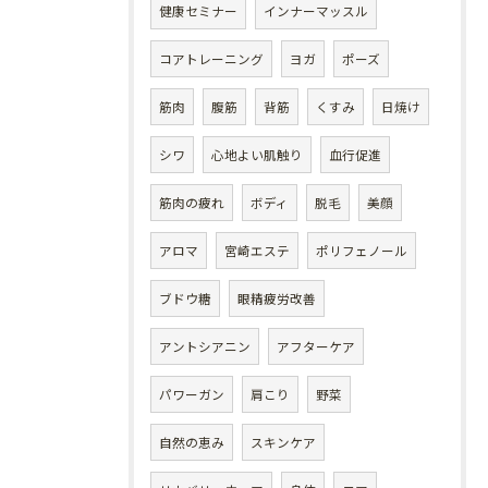
健康セミナー
インナーマッスル
コアトレーニング
ヨガ
ポーズ
筋肉
腹筋
背筋
くすみ
日焼け
シワ
心地よい肌触り
血行促進
筋肉の疲れ
ボディ
脱毛
美顔
アロマ
宮崎エステ
ポリフェノール
ブドウ糖
眼精疲労改善
アントシアニン
アフターケア
パワーガン
肩こり
野菜
自然の恵み
スキンケア