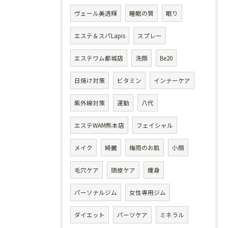
ヴェール美透輝
睡眠の質
眠り
エステ＆スパLapis
スプレー
エステワム都城店
洗顔
Be20
日焼け対策
ビタミン
インナーケア
紫外線対策
運動
八代
エステWAM熊本店
フェイシャル
メイク
綺麗
梅雨のお肌
小顔
毛穴ケア
頭皮ケア
痩身
パーソナルジム
女性専用ジム
ダイエット
パーツケア
ミネラル