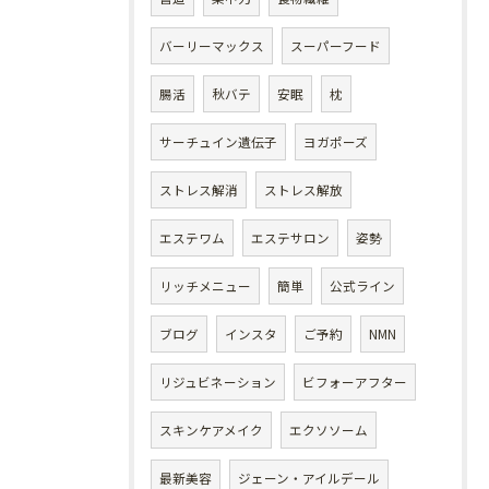
バーリーマックス
スーパーフード
腸活
秋バテ
安眠
枕
サーチュイン遺伝子
ヨガポーズ
ストレス解消
ストレス解放
エステワム
エステサロン
姿勢
リッチメニュー
簡単
公式ライン
ブログ
インスタ
ご予約
NMN
リジュビネーション
ビフォーアフター
スキンケアメイク
エクソソーム
最新美容
ジェーン・アイルデール