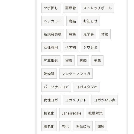
ツボ押し
肩甲骨
ストレッチポール
ヘアカラー
商品
お知らせ
新規会員様
募集
見学会
体験
女性専用
ペア割
シワシミ
写真撮影
撮影
素顔
美肌
乾燥肌
マンツーマンヨガ
パーソナルヨガ
ヨガスタジオ
女性ヨガ
ヨガメリット
ヨガがいい点
抗老化
Jane iredale
乾燥対策
肌老化
老化
男性にも
閉経