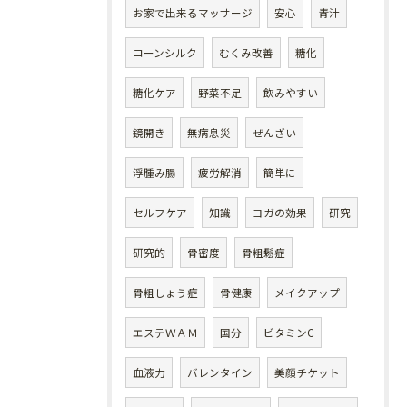
お家で出来るマッサージ
安心
青汁
コーンシルク
むくみ改善
糖化
糖化ケア
野菜不足
飲みやすい
鏡開き
無病息災
ぜんざい
浮腫み腸
疲労解消
簡単に
セルフケア
知識
ヨガの効果
研究
研究的
骨密度
骨粗鬆症
骨粗しょう症
骨健康
メイクアップ
エステＷＡＭ
国分
ビタミンC
血液力
バレンタイン
美顔チケット