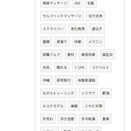
頭皮マッサージ
cbd
毛髪
セルフヘッドマッサージ
毛穴洗浄
スクライバー
老化角質
遺伝子
基礎
肩凝り
快眠
メラニン
就職フェア
食材
美容効果
誕生日
元気
眠れる
くびれ
コアベルト
沖縄
研修旅行
有酸素運動
ながらトレーニング
シミケア
肥満
エステモデル
美脚
ニキビ対策
手荒れ
浮き血管
手の乾燥
食事