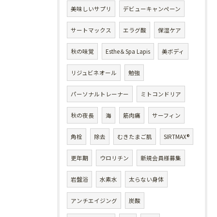
美味しいサプリ
デビューキャンペーン
サートマックス
エラグ酸
保湿ケア
秋の味覚
Esthe＆Spa Lapis
美ボディ
リジュビネオール
勉強
パーソナルトレーナー
ミトコンドリア
秋の夜長
海
筋肉痛
サーフィン
角栓
除去
むきたまご肌
SIRTMAX®
更年期
ウロリチン
新規会員様募集
岩盤浴
水素水
太らない身体
アンチエイジング
炭酸