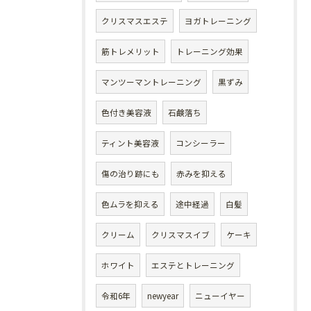
クリスマスエステ
ヨガトレーニング
筋トレメリット
トレーニング効果
マンツーマントレーニング
黒ずみ
色付き美容液
石鹸落ち
ティント美容液
コンシーラー
傷の治り跡にも
赤みを抑える
色ムラを抑える
途中経過
白髪
クリーム
クリスマスイブ
ケーキ
ホワイト
エステとトレーニング
令和6年
newyear
ニューイヤー