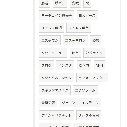
腸活
秋バテ
安眠
枕
サーチュイン遺伝子
ヨガポーズ
ストレス解消
ストレス解放
エステワム
エステサロン
姿勢
リッチメニュー
簡単
公式ライン
ブログ
インスタ
ご予約
NMN
リジュビネーション
ビフォーアフター
スキンケアメイク
エクソソーム
最新美容
ジェーン・アイルデール
アイシャドウキット
タルク不使用