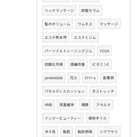
ヘッドマッサージ
炭酸セラム
髪のボリューム
ワムネス
マッサージ
エステ熊本市
エステとジム
パーソナルトレーニングジム
YOGA
抗酸化作用
頭痛改善
ビタミンE
janeiredale
花火
ｴｸｿｿｰﾑ
創業祭
パネルディスカッション
方ストレッチ
HMB
体重維持
健康
アカルカ
インナービューティー
植物オイル
冷え性
脂肪
脂肪燃焼
シマアザミ