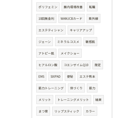
ポリフェミン
腸内環境改善
転職
10回無金利
WAMJCBカード
紫外線
エステティシャン
キャリアアップ
ジェーン
ミネラルコスメ
敏感肌
アトピー肌
メイクショー
ヒアルロン酸
コエンザイムQ10
限定
EMS
SIXPAD
便秘
エステ熊本
筋力トレーニング
体づくり
筋力
メリット
トレーニングメリット
結果
まつ育
リップスティック
カラー