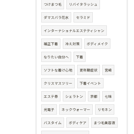
つけまつ毛
リバイタラッシュ
ダマスバラ花水
セラミド
インターナショナルエステティシャン
補正下着
冷え対策
ボディメイク
なりたい自分へ
下着
ソフトな着け心地
更年期症状
宮崎
クリスマスツリー
下着イベント
エステ券
シェラトン
京都
七味
光電子
ネックウォーマー
リモネン
バスタイム
ボディケア
まつ毛美容液