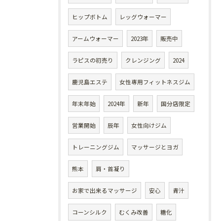
ヒップボトム
レッグウォーマー
アームウォーマー
2023年
販売中
ラピスの初売り
クレンジング
2024
鹿児島エステ
女性専用フィットネスジム
年末年始
2024年
新年
国分店限定
営業開始
辰年
女性向けジム
トレーニングジム
マッサージとヨガ
熊本
肩・首凝り
お家で出来るマッサージ
安心
青汁
コーンシルク
むくみ改善
糖化