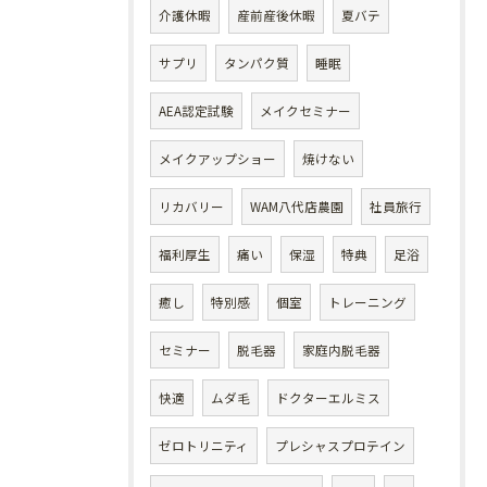
介護休暇
産前産後休暇
夏バテ
サプリ
タンパク質
睡眠
AEA認定試験
メイクセミナー
メイクアップショー
焼けない
リカバリー
WAM八代店農園
社員旅行
福利厚生
痛い
保湿
特典
足浴
癒し
特別感
個室
トレーニング
セミナー
脱毛器
家庭内脱毛器
快適
ムダ毛
ドクターエルミス
ゼロトリニティ
プレシャスプロテイン