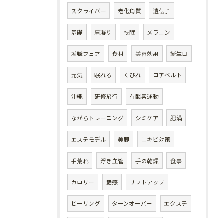
スクライバー
老化角質
遺伝子
基礎
肩凝り
快眠
メラニン
就職フェア
食材
美容効果
誕生日
元気
眠れる
くびれ
コアベルト
沖縄
研修旅行
有酸素運動
ながらトレーニング
シミケア
肥満
エステモデル
美脚
ニキビ対策
手荒れ
浮き血管
手の乾燥
食事
カロリー
艶感
リフトアップ
ピーリング
ターンオーバー
エクステ