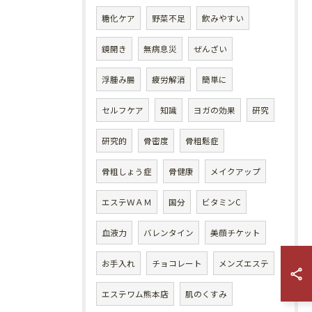
糖化ケア
野菜不足
飲みやすい
鏡開き
無病息災
ぜんざい
浮腫み腸
疲労解消
簡単に
セルフケア
知識
ヨガの効果
研究
研究的
骨密度
骨粗鬆症
骨粗しょう症
骨健康
メイクアップ
エステＷＡＭ
国分
ビタミンC
血液力
バレンタイン
美顔チケット
お手入れ
チョコレート
メンズエステ
エステワム熊本店
肌のくすみ