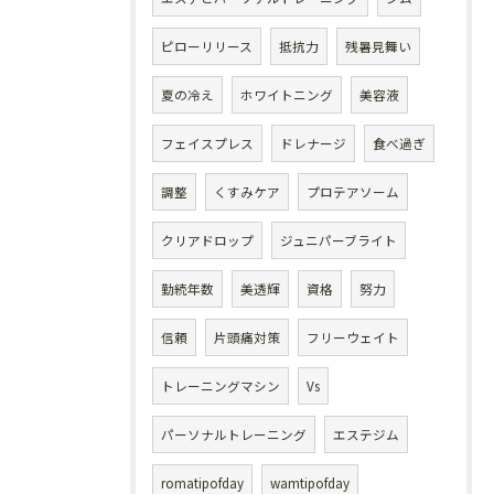
ピローリリース
抵抗力
残暑見舞い
夏の冷え
ホワイトニング
美容液
フェイスプレス
ドレナージ
食べ過ぎ
調整
くすみケア
プロテアソーム
クリアドロップ
ジュニパーブライト
勤続年数
美透輝
資格
努力
信頼
片頭痛対策
フリーウェイト
トレーニングマシン
Vs
パーソナルトレーニング
エステジム
romatipofday
wamtipofday