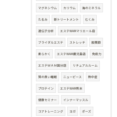
マグネシウム
カリウム
海のミネラル
たるみ
新トリートメント
むくみ
遺伝子分析
エステWAMマリエール店
ブライダルエステ
ストレッチ
股関節
柔らかく
エステWAM鹿児島店
免疫力
エステＷＡＭ国分店
リチュアルルーム
質の良い睡眠
ニューピース
熱中症
プロテイン
エステWAM熊本
健康セミナー
インナーマッスル
コアトレーニング
ヨガ
ポーズ