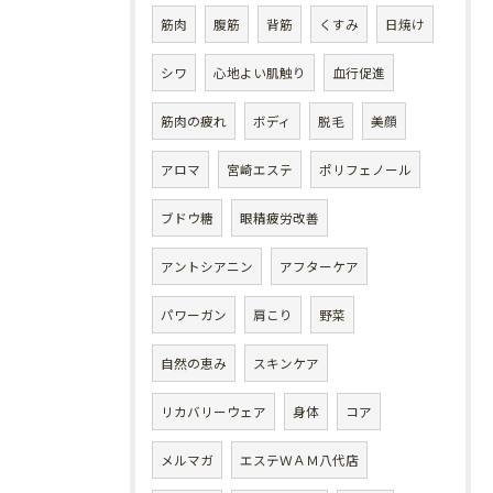
筋肉
腹筋
背筋
くすみ
日焼け
シワ
心地よい肌触り
血行促進
筋肉の疲れ
ボディ
脱毛
美顔
アロマ
宮崎エステ
ポリフェノール
ブドウ糖
眼精疲労改善
アントシアニン
アフターケア
パワーガン
肩こり
野菜
自然の恵み
スキンケア
リカバリーウェア
身体
コア
メルマガ
エステＷＡＭ八代店