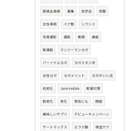
新規会員様
募集
見学会
体験
女性専用
ペア割
シワシミ
写真撮影
撮影
素顔
美肌
乾燥肌
マンツーマンヨガ
パーソナルヨガ
ヨガスタジオ
女性ヨガ
ヨガメリット
ヨガがいい点
抗老化
Jane iredale
乾燥対策
肌老化
老化
男性にも
閉経
美味しいサプリ
デビューキャンペーン
サートマックス
エラグ酸
保湿ケア