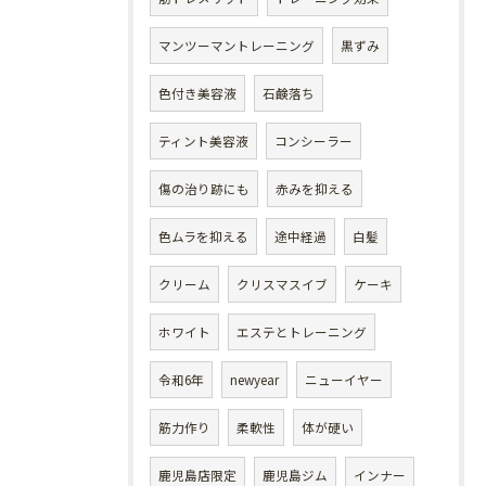
マンツーマントレーニング
黒ずみ
色付き美容液
石鹸落ち
ティント美容液
コンシーラー
傷の治り跡にも
赤みを抑える
色ムラを抑える
途中経過
白髪
クリーム
クリスマスイブ
ケーキ
ホワイト
エステとトレーニング
令和6年
newyear
ニューイヤー
筋力作り
柔軟性
体が硬い
鹿児島店限定
鹿児島ジム
インナー