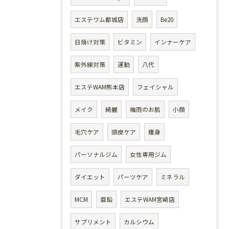
エステワム都城店
洗顔
Be20
日焼け対策
ビタミン
インナーケア
紫外線対策
運動
八代
エステWAM熊本店
フェイシャル
メイク
綺麗
梅雨のお肌
小顔
毛穴ケア
頭皮ケア
痩身
パーソナルジム
女性専用ジム
ダイエット
パーツケア
ミネラル
MCM
亜鉛
エステWAM宮崎店
サプリメント
カルシウム