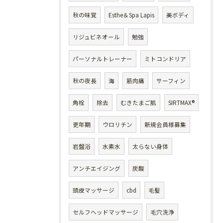
秋の味覚
Esthe＆Spa Lapis
美ボディ
リジュビネオール
勉強
パーソナルトレーナー
ミトコンドリア
秋の夜長
海
筋肉痛
サーフィン
角栓
除去
むきたまご肌
SIRTMAX®
更年期
ウロリチン
新規会員様募集
岩盤浴
水素水
太らない身体
アンチエイジング
炭酸
頭皮マッサージ
cbd
毛髪
セルフヘッドマッサージ
毛穴洗浄