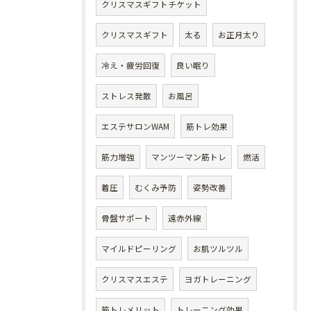
クリスマスギフトチケット
クリスマスギフト
太る
お正月太り
冷え・疲労回復
良い眠り
ストレス発散
お風呂
エステサロンWAM
筋トレ効果
筋力増強
マンツーマン筋トレ
燃活
着圧
むくみ予防
姿勢改善
骨盤サポート
遠赤外線
マイルドピーリング
お肌ツルツル
クリスマスエステ
ヨガトレーニング
筋トレメリット
トレーニング効果