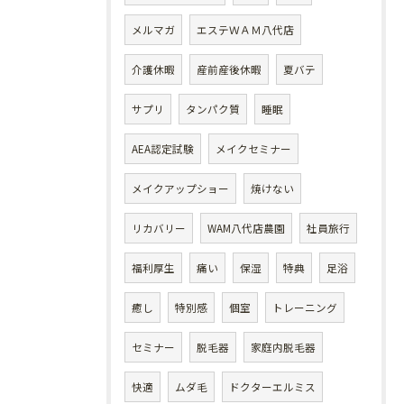
メルマガ
エステＷＡＭ八代店
介護休暇
産前産後休暇
夏バテ
サプリ
タンパク質
睡眠
AEA認定試験
メイクセミナー
メイクアップショー
焼けない
リカバリー
WAM八代店農園
社員旅行
福利厚生
痛い
保湿
特典
足浴
癒し
特別感
個室
トレーニング
セミナー
脱毛器
家庭内脱毛器
快適
ムダ毛
ドクターエルミス