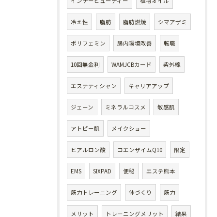
インナービューティー
植物オイル
冷え性
脂肪
脂肪燃焼
シマアザミ
ポリフェミン
腸内環境改善
転職
10回無金利
WAMJCBカード
紫外線
エステティシャン
キャリアアップ
ジェーン
ミネラルコスメ
敏感肌
アトピー肌
メイクショー
ヒアルロン酸
コエンザイムQ10
限定
EMS
SIXPAD
便秘
エステ熊本
筋力トレーニング
体づくり
筋力
メリット
トレーニングメリット
結果