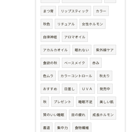
まつ育
リップスティック
カラー
秋色
リチュアル
女性ホルモン
自律神経
アロマオイル
アカルカオイル
眠れない
紫外線ケア
食欲の秋
ベースメイク
赤み
色ムラ
カラーコントロール
秋太り
おすすめ
日差し
ＵＶＡ
発売中
秋
プレゼント
睡眠不足
美しい肌
質のいい睡眠
目の疲れ
成長ホルモン
書道
集中力
食物繊維