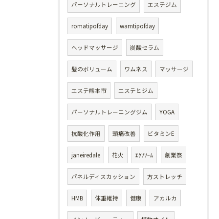
パーソナルトレーニング
エステジム
romatipofday
wamtipofday
ヘッドマッサージ
炭酸セラム
髪のボリューム
ワムネス
マッサージ
エステ熊本市
エステとジム
パーソナルトレーニングジム
YOGA
抗酸化作用
頭痛改善
ビタミンE
janeiredale
花火
ｴｸｿｿｰﾑ
創業祭
パネルディスカッション
方ストレッチ
HMB
体重維持
健康
アカルカ