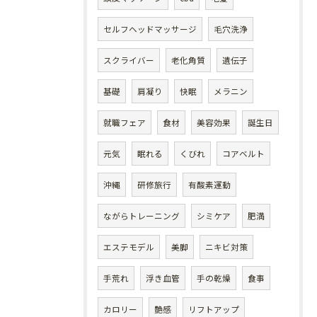
セルフヘッドマッサージ
毛穴洗浄
スクライバー
老化角質
遺伝子
基礎
肩凝り
快眠
メラニン
就職フェア
食材
美容効果
誕生日
元気
眠れる
くびれ
コアベルト
沖縄
研修旅行
有酸素運動
ながらトレーニング
シミケア
肥満
エステモデル
美脚
ニキビ対策
手荒れ
浮き血管
手の乾燥
食事
カロリー
艶感
リフトアップ