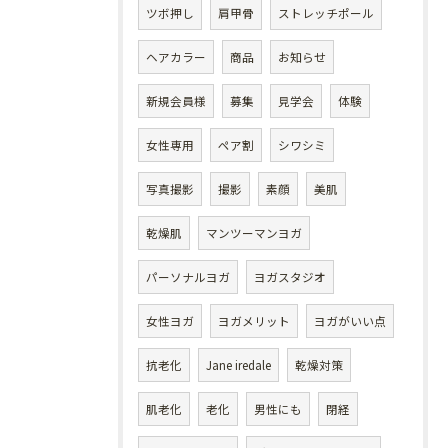
ツボ押し
肩甲骨
ストレッチポール
ヘアカラー
商品
お知らせ
新規会員様
募集
見学会
体験
女性専用
ペア割
シワシミ
写真撮影
撮影
素顔
美肌
乾燥肌
マンツーマンヨガ
パーソナルヨガ
ヨガスタジオ
女性ヨガ
ヨガメリット
ヨガがいい点
抗老化
Jane iredale
乾燥対策
肌老化
老化
男性にも
閉経