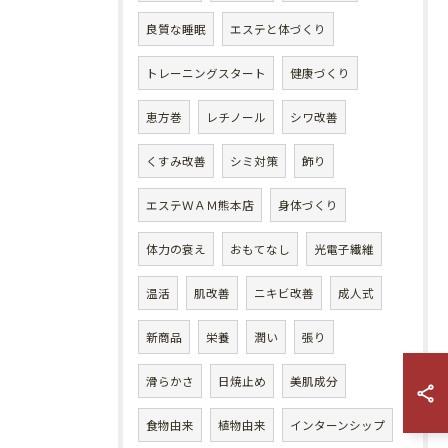
良質な睡眠
エステと体づくり
トレーニングスタート
健康づくり
恵方巻
レチノール
シワ改善
くすみ改善
シミ対策
飾り
エステＷＡＭ熊本店
身体づくり
体力の衰え
おもてなし
光電子繊維
温活
肌改善
ニキビ改善
成人式
新商品
栄養
潤い
張り
滑らかさ
日焼止め
美肌成分
食物由来
植物由来
インターンシップ