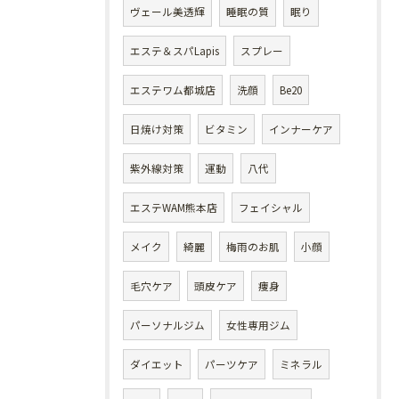
ヴェール美透輝
睡眠の質
眠り
エステ＆スパLapis
スプレー
エステワム都城店
洗顔
Be20
日焼け対策
ビタミン
インナーケア
紫外線対策
運動
八代
エステWAM熊本店
フェイシャル
メイク
綺麗
梅雨のお肌
小顔
毛穴ケア
頭皮ケア
痩身
パーソナルジム
女性専用ジム
ダイエット
パーツケア
ミネラル