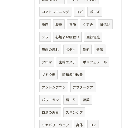
コアトレーニング
ヨガ
ポーズ
筋肉
腹筋
背筋
くすみ
日焼け
シワ
心地よい肌触り
血行促進
筋肉の疲れ
ボディ
脱毛
美顔
アロマ
宮崎エステ
ポリフェノール
ブドウ糖
眼精疲労改善
アントシアニン
アフターケア
パワーガン
肩こり
野菜
自然の恵み
スキンケア
リカバリーウェア
身体
コア