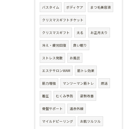
バスタイム
ボディケア
まつ毛美容液
クリスマスギフトチケット
クリスマスギフト
太る
お正月太り
冷え・疲労回復
良い眠り
ストレス発散
お風呂
エステサロンWAM
筋トレ効果
筋力増強
マンツーマン筋トレ
燃活
着圧
むくみ予防
姿勢改善
骨盤サポート
遠赤外線
マイルドピーリング
お肌ツルツル