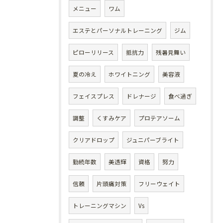
メニュー
ワム
エステとパーソナルトレーニング
ジム
ピローリリース
抵抗力
残暑見舞い
夏の冷え
ホワイトニング
美容液
フェイスプレス
ドレナージ
食べ過ぎ
調整
くすみケア
プロテアソーム
クリアドロップ
ジュニパーブライト
勤続年数
美透輝
資格
努力
信頼
片頭痛対策
フリーウェイト
トレーニングマシン
Vs