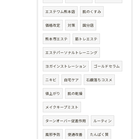
エステワム熊本店
肌のくすみ
価格改定
対策
国分店
熊本市エステ
筋トレエステ
エステパーソナルトレーニング
ヨガインストレーション
ゴールドセラム
ニキビ
自宅ケア
石鹸落ちコスメ
値上がり
肌の乾燥
メイクキープミスト
ターンオーバー促進作用
ルーティン
風邪予防
便通改善
たんぱく質