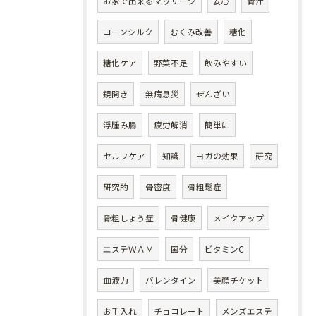
お家で出来るマッサージ
安心
青汁
コーンシルク
むくみ改善
糖化
糖化ケア
野菜不足
飲みやすい
鏡開き
無病息災
ぜんざい
浮腫み腸
疲労解消
簡単に
セルフケア
知識
ヨガの効果
研究
研究的
骨密度
骨粗鬆症
骨粗しょう症
骨健康
メイクアップ
エステＷＡＭ
国分
ビタミンC
血液力
バレンタイン
美顔チケット
お手入れ
チョコレート
メンズエステ