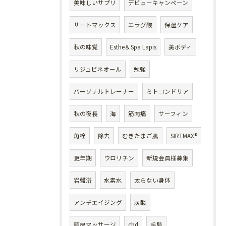
美味しいサプリ
デビューキャンペーン
サートマックス
エラグ酸
保湿ケア
秋の味覚
Esthe＆Spa Lapis
美ボディ
リジュビネオール
勉強
パーソナルトレーナー
ミトコンドリア
秋の夜長
海
筋肉痛
サーフィン
角栓
除去
むきたまご肌
SIRTMAX®
更年期
ウロリチン
新規会員様募集
岩盤浴
水素水
太らない身体
アンチエイジング
炭酸
頭皮マッサージ
cbd
毛髪