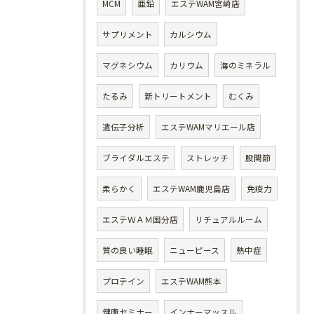
MCM
亜鉛
エステWAM宮崎店
サプリメント
カルシウム
マグネシウム
カリウム
海のミネラル
たるみ
新トリートメント
むくみ
遺伝子分析
エステWAMマリエール店
ブライダルエステ
ストレッチ
股関節
柔らかく
エステWAM鹿児島店
免疫力
エステＷＡＭ国分店
リチュアルルーム
質の良い睡眠
ニューピース
熱中症
プロテイン
エステWAM熊本
健康セミナー
インナーマッスル