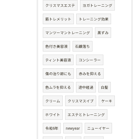
クリスマスエステ
ヨガトレーニング
筋トレメリット
トレーニング効果
マンツーマントレーニング
黒ずみ
色付き美容液
石鹸落ち
ティント美容液
コンシーラー
傷の治り跡にも
赤みを抑える
色ムラを抑える
途中経過
白髪
クリーム
クリスマスイブ
ケーキ
ホワイト
エステとトレーニング
令和6年
newyear
ニューイヤー