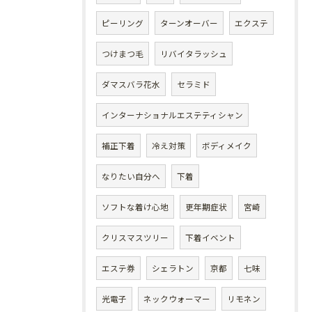
ピーリング
ターンオーバー
エクステ
つけまつ毛
リバイタラッシュ
ダマスバラ花水
セラミド
インターナショナルエステティシャン
補正下着
冷え対策
ボディメイク
なりたい自分へ
下着
ソフトな着け心地
更年期症状
宮崎
クリスマスツリー
下着イベント
エステ券
シェラトン
京都
七味
光電子
ネックウォーマー
リモネン