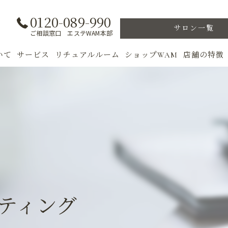
0120-089-990
サロン一覧
ご相談窓口 エステWAM本部
いて
サービス
リチュアルルーム
ショップWAM
店舗の特徴
ト
初めての方へ
季節のトリートメント
美肌
フェイシャル
ウェルカムバック
乾燥肌
対策
ボディ
VIP ROOM
ニキビ
＆キャンペーン
美肌脱毛
スキンケア
ブライダル
トレーニン
ティング
女性専用フィットネス