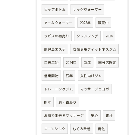
ヒップボトム
レッグウォーマー
アームウォーマー
2023年
販売中
ラピスの初売り
クレンジング
2024
鹿児島エステ
女性専用フィットネスジム
年末年始
2024年
新年
国分店限定
営業開始
辰年
女性向けジム
トレーニングジム
マッサージとヨガ
熊本
肩・首凝り
お家で出来るマッサージ
安心
青汁
コーンシルク
むくみ改善
糖化