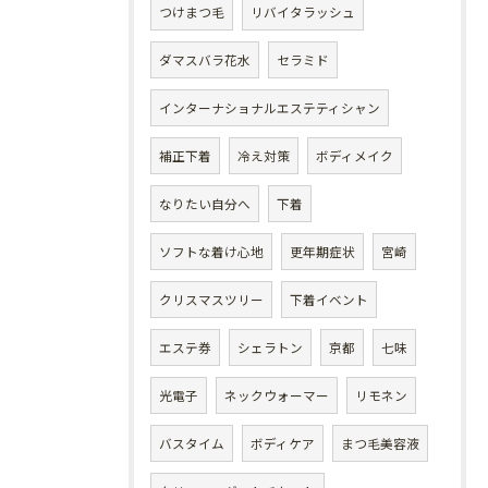
つけまつ毛
リバイタラッシュ
ダマスバラ花水
セラミド
インターナショナルエステティシャン
補正下着
冷え対策
ボディメイク
なりたい自分へ
下着
ソフトな着け心地
更年期症状
宮崎
クリスマスツリー
下着イベント
エステ券
シェラトン
京都
七味
光電子
ネックウォーマー
リモネン
バスタイム
ボディケア
まつ毛美容液