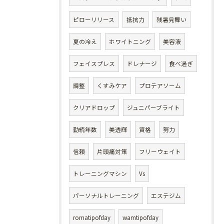
ピローリリース
抵抗力
残暑見舞い
夏の冷え
ホワイトニング
美容液
フェイスプレス
ドレナージ
食べ過ぎ
調整
くすみケア
プロテアソーム
クリアドロップ
ジュニパーブライト
勤続年数
美透輝
資格
努力
信頼
片頭痛対策
フリーウェイト
トレーニングマシン
Vs
パーソナルトレーニング
エステジム
romatipofday
wamtipofday