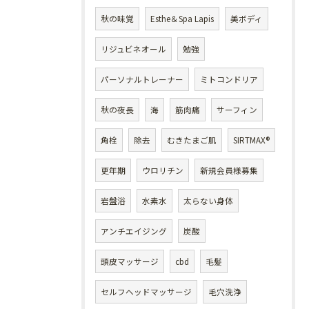
秋の味覚
Esthe＆Spa Lapis
美ボディ
リジュビネオール
勉強
パーソナルトレーナー
ミトコンドリア
秋の夜長
海
筋肉痛
サーフィン
角栓
除去
むきたまご肌
SIRTMAX®
更年期
ウロリチン
新規会員様募集
岩盤浴
水素水
太らない身体
アンチエイジング
炭酸
頭皮マッサージ
cbd
毛髪
セルフヘッドマッサージ
毛穴洗浄