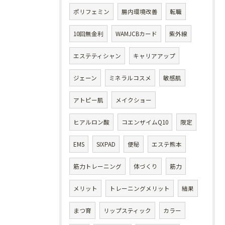
ポリフェミン
腸内環境改善
転職
10回無金利
WAMJCBカード
紫外線
エステティシャン
キャリアアップ
ジェーン
ミネラルコスメ
敏感肌
アトピー肌
メイクショー
ヒアルロン酸
コエンザイムQ10
限定
EMS
SIXPAD
便秘
エステ熊本
筋力トレーニング
体づくり
筋力
メリット
トレーニングメリット
結果
まつ育
リップスティック
カラー