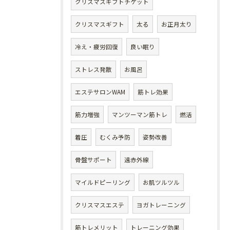
クリスマスギフトチケット
クリスマスギフト
太る
お正月太り
冷え・疲労回復
良い眠り
ストレス発散
お風呂
エステサロンWAM
筋トレ効果
筋力増強
マンツーマン筋トレ
燃活
着圧
むくみ予防
姿勢改善
骨盤サポート
遠赤外線
マイルドピーリング
お肌ツルツル
クリスマスエステ
ヨガトレーニング
筋トレメリット
トレーニング効果