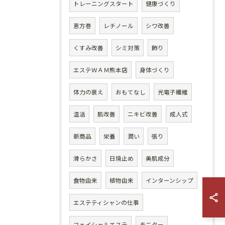
トレーニングスタート
健康づくり
恵方巻
レチノール
シワ改善
くすみ改善
シミ対策
飾り
エステＷＡＭ熊本店
身体づくり
体力の衰え
おもてなし
光電子繊維
温活
肌改善
ニキビ改善
成人式
新商品
栄養
潤い
張り
滑らかさ
日焼止め
美肌成分
食物由来
植物由来
インターンシップ
エステティシャンの仕事
フェイシャルエステ
モニター