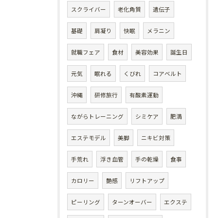
スクライバー
老化角質
遺伝子
基礎
肩凝り
快眠
メラニン
就職フェア
食材
美容効果
誕生日
元気
眠れる
くびれ
コアベルト
沖縄
研修旅行
有酸素運動
ながらトレーニング
シミケア
肥満
エステモデル
美脚
ニキビ対策
手荒れ
浮き血管
手の乾燥
食事
カロリー
艶感
リフトアップ
ピーリング
ターンオーバー
エクステ