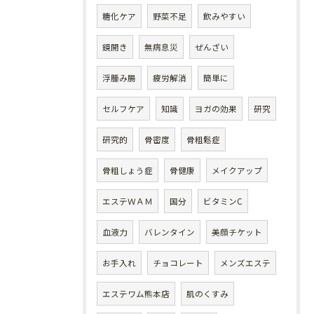
糖化ケア
野菜不足
飲みやすい
鏡開き
無病息災
ぜんざい
浮腫み腸
疲労解消
簡単に
セルフケア
知識
ヨガの効果
研究
研究的
骨密度
骨粗鬆症
骨粗しょう症
骨健康
メイクアップ
エステＷＡＭ
国分
ビタミンC
血液力
バレンタイン
美顔チケット
お手入れ
チョコレート
メンズエステ
エステワム熊本店
肌のくすみ