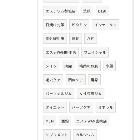
エステワム都城店
洗顔
Be20
日焼け対策
ビタミン
インナーケア
紫外線対策
運動
八代
エステWAM熊本店
フェイシャル
メイク
綺麗
梅雨のお肌
小顔
毛穴ケア
頭皮ケア
痩身
パーソナルジム
女性専用ジム
ダイエット
パーツケア
ミネラル
MCM
亜鉛
エステWAM宮崎店
サプリメント
カルシウム