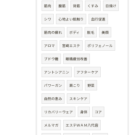
筋肉
腹筋
背筋
くすみ
日焼け
シワ
心地よい肌触り
血行促進
筋肉の疲れ
ボディ
脱毛
美顔
アロマ
宮崎エステ
ポリフェノール
ブドウ糖
眼精疲労改善
アントシアニン
アフターケア
パワーガン
肩こり
野菜
自然の恵み
スキンケア
リカバリーウェア
身体
コア
メルマガ
エステＷＡＭ八代店