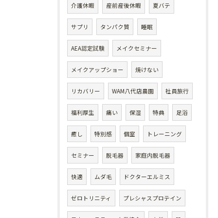
介護休暇
産前産後休暇
夏バテ
サプリ
タンパク質
睡眠
AEA認定試験
メイクセミナー
メイクアップショー
焼けない
リカバリー
WAM八代店農園
社員旅行
福利厚生
痛い
保湿
特典
足浴
癒し
特別感
個室
トレーニング
セミナー
脱毛器
家庭内脱毛器
快適
ムダ毛
ドクターエルミス
ゼロトリニティ
プレシャスプロテイン