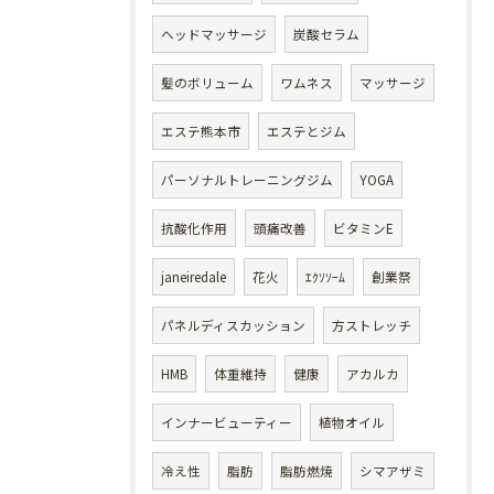
ヘッドマッサージ
炭酸セラム
髪のボリューム
ワムネス
マッサージ
エステ熊本市
エステとジム
パーソナルトレーニングジム
YOGA
抗酸化作用
頭痛改善
ビタミンE
janeiredale
花火
ｴｸｿｿｰﾑ
創業祭
パネルディスカッション
方ストレッチ
HMB
体重維持
健康
アカルカ
インナービューティー
植物オイル
冷え性
脂肪
脂肪燃焼
シマアザミ