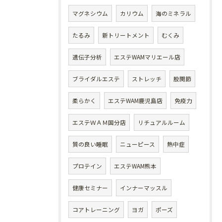
マグネシウム
カリウム
海のミネラル
たるみ
新トリートメント
むくみ
遺伝子分析
エステWAMマリエール店
ブライダルエステ
ストレッチ
股関節
柔らかく
エステWAM鹿児島店
免疫力
エステＷＡＭ国分店
リチュアルルーム
質の良い睡眠
ニューピース
熱中症
プロテイン
エステWAM熊本
健康セミナー
インナーマッスル
コアトレーニング
ヨガ
ポーズ