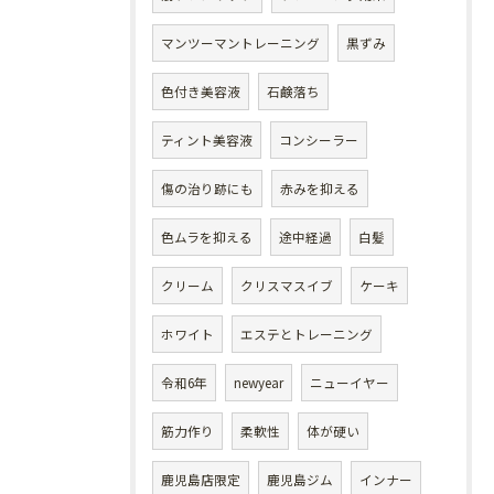
マンツーマントレーニング
黒ずみ
色付き美容液
石鹸落ち
ティント美容液
コンシーラー
傷の治り跡にも
赤みを抑える
色ムラを抑える
途中経過
白髪
クリーム
クリスマスイブ
ケーキ
ホワイト
エステとトレーニング
令和6年
newyear
ニューイヤー
筋力作り
柔軟性
体が硬い
鹿児島店限定
鹿児島ジム
インナー