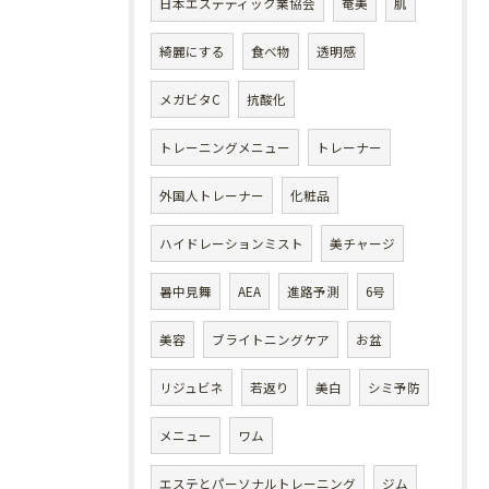
日本エステティック業協会
奄美
肌
綺麗にする
食べ物
透明感
メガビタC
抗酸化
トレーニングメニュー
トレーナー
外国人トレーナー
化粧品
ハイドレーションミスト
美チャージ
暑中見舞
AEA
進路予測
6号
美容
ブライトニングケア
お盆
リジュビネ
若返り
美白
シミ予防
メニュー
ワム
エステとパーソナルトレーニング
ジム