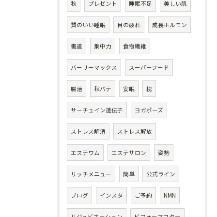
秋
プレゼント
睡眠不足
美しい肌
質のいい睡眠
目の疲れ
成長ホルモン
書道
集中力
食物繊維
バーリーマックス
スーパーフード
腸活
秋バテ
安眠
枕
サーチュイン遺伝子
ヨガポーズ
ストレス解消
ストレス解放
エステワム
エステサロン
姿勢
リッチメニュー
簡単
公式ライン
ブログ
インスタ
ご予約
NMN
リジュビネーション
ビフォーアフター