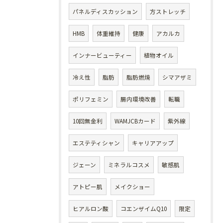
パネルディスカッション
方ストレッチ
HMB
体重維持
健康
アカルカ
インナービューティー
植物オイル
冷え性
脂肪
脂肪燃焼
シマアザミ
ポリフェミン
腸内環境改善
転職
10回無金利
WAMJCBカード
紫外線
エステティシャン
キャリアアップ
ジェーン
ミネラルコスメ
敏感肌
アトピー肌
メイクショー
ヒアルロン酸
コエンザイムQ10
限定