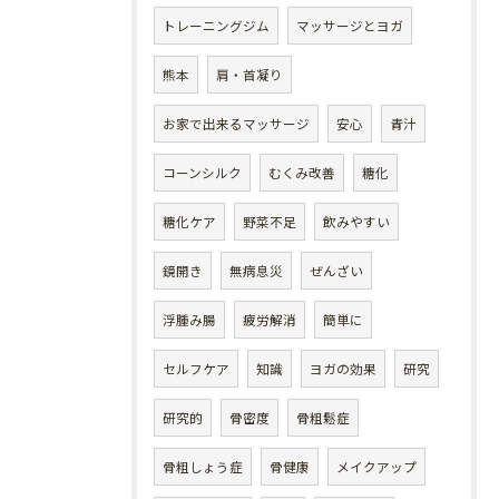
トレーニングジム
マッサージとヨガ
熊本
肩・首凝り
お家で出来るマッサージ
安心
青汁
コーンシルク
むくみ改善
糖化
糖化ケア
野菜不足
飲みやすい
鏡開き
無病息災
ぜんざい
浮腫み腸
疲労解消
簡単に
セルフケア
知識
ヨガの効果
研究
研究的
骨密度
骨粗鬆症
骨粗しょう症
骨健康
メイクアップ