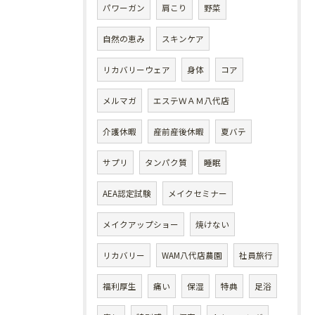
パワーガン
肩こり
野菜
自然の恵み
スキンケア
リカバリーウェア
身体
コア
メルマガ
エステＷＡＭ八代店
介護休暇
産前産後休暇
夏バテ
サプリ
タンパク質
睡眠
AEA認定試験
メイクセミナー
メイクアップショー
焼けない
リカバリー
WAM八代店農園
社員旅行
福利厚生
痛い
保湿
特典
足浴