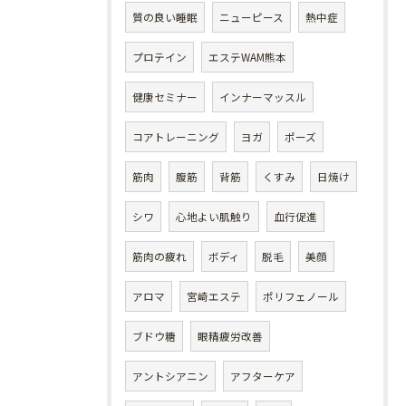
質の良い睡眠
ニューピース
熱中症
プロテイン
エステWAM熊本
健康セミナー
インナーマッスル
コアトレーニング
ヨガ
ポーズ
筋肉
腹筋
背筋
くすみ
日焼け
シワ
心地よい肌触り
血行促進
筋肉の疲れ
ボディ
脱毛
美顔
アロマ
宮崎エステ
ポリフェノール
ブドウ糖
眼精疲労改善
アントシアニン
アフターケア