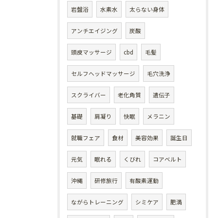
岩盤浴
水素水
太らない身体
アンチエイジング
炭酸
頭皮マッサージ
cbd
毛髪
セルフヘッドマッサージ
毛穴洗浄
スクライバー
老化角質
遺伝子
基礎
肩凝り
快眠
メラニン
就職フェア
食材
美容効果
誕生日
元気
眠れる
くびれ
コアベルト
沖縄
研修旅行
有酸素運動
ながらトレーニング
シミケア
肥満