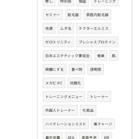
癒し
特別感
個室
トレーニング
セミナー
脱毛器
家庭内脱毛器
快適
ムダ毛
ドクターエルミス
ゼロトリニティ
プレシャスプロテイン
日本エステティック業協会
奄美
肌
綺麗にする
食べ物
透明感
メガビタC
抗酸化
トレーニングメニュー
トレーナー
外国人トレーナー
化粧品
ハイドレーションミスト
美チャージ
暑中見舞
AEA
進路予測
6号