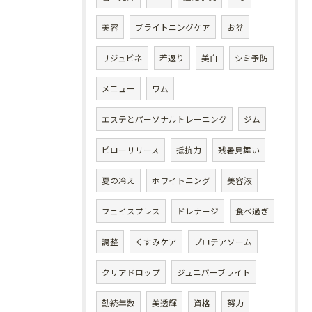
美容
ブライトニングケア
お盆
リジュビネ
若返り
美白
シミ予防
メニュー
ワム
エステとパーソナルトレーニング
ジム
ピローリリース
抵抗力
残暑見舞い
夏の冷え
ホワイトニング
美容液
フェイスプレス
ドレナージ
食べ過ぎ
調整
くすみケア
プロテアソーム
クリアドロップ
ジュニパーブライト
勤続年数
美透輝
資格
努力