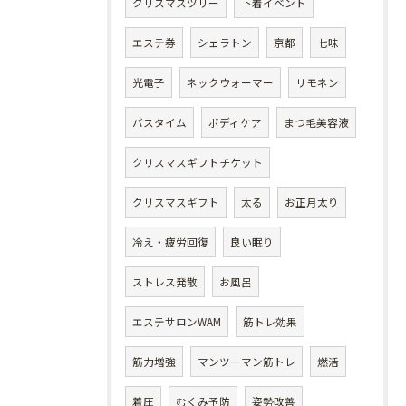
クリスマスツリー
下着イベント
エステ券
シェラトン
京都
七味
光電子
ネックウォーマー
リモネン
バスタイム
ボディケア
まつ毛美容液
クリスマスギフトチケット
クリスマスギフト
太る
お正月太り
冷え・疲労回復
良い眠り
ストレス発散
お風呂
エステサロンWAM
筋トレ効果
筋力増強
マンツーマン筋トレ
燃活
着圧
むくみ予防
姿勢改善