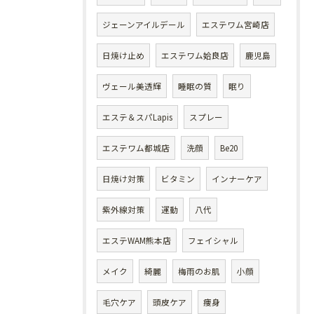
ジェーンアイルデール
エステワム宮崎店
日焼け止め
エステワム姶良店
鹿児島
ヴェール美透輝
睡眠の質
眠り
エステ＆スパLapis
スプレー
エステワム都城店
洗顔
Be20
日焼け対策
ビタミン
インナーケア
紫外線対策
運動
八代
エステWAM熊本店
フェイシャル
メイク
綺麗
梅雨のお肌
小顔
毛穴ケア
頭皮ケア
痩身