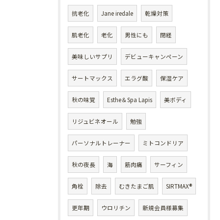
抗老化
Jane iredale
乾燥対策
肌老化
老化
男性にも
閉経
美味しいサプリ
デビューキャンペーン
サートマックス
エラグ酸
保湿ケア
秋の味覚
Esthe＆Spa Lapis
美ボディ
リジュビネオール
勉強
パーソナルトレーナー
ミトコンドリア
秋の夜長
海
筋肉痛
サーフィン
角栓
除去
むきたまご肌
SIRTMAX®
更年期
ウロリチン
新規会員様募集