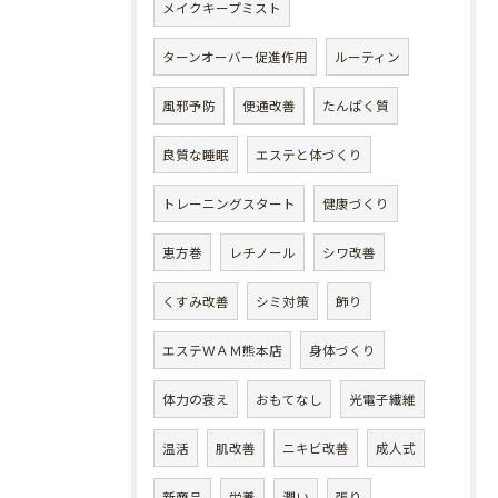
メイクキープミスト
ターンオーバー促進作用
ルーティン
風邪予防
便通改善
たんぱく質
良質な睡眠
エステと体づくり
トレーニングスタート
健康づくり
恵方巻
レチノール
シワ改善
くすみ改善
シミ対策
飾り
エステＷＡＭ熊本店
身体づくり
体力の衰え
おもてなし
光電子繊維
温活
肌改善
ニキビ改善
成人式
新商品
栄養
潤い
張り