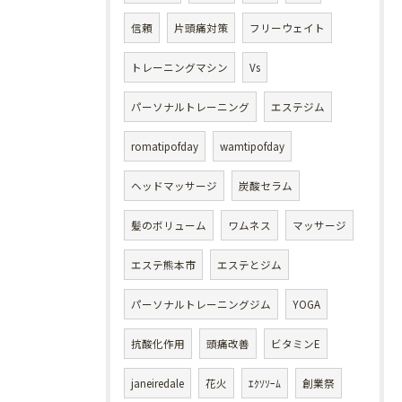
信頼
片頭痛対策
フリーウェイト
トレーニングマシン
Vs
パーソナルトレーニング
エステジム
romatipofday
wamtipofday
ヘッドマッサージ
炭酸セラム
髪のボリューム
ワムネス
マッサージ
エステ熊本市
エステとジム
パーソナルトレーニングジム
YOGA
抗酸化作用
頭痛改善
ビタミンE
janeiredale
花火
ｴｸｿｿｰﾑ
創業祭