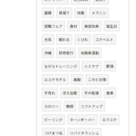
基礎
肩凝り
快眠
メラニン
就職フェア
食材
美容効果
誕生日
元気
眠れる
くびれ
コアベルト
沖縄
研修旅行
有酸素運動
ながらトレーニング
シミケア
肥満
エステモデル
美脚
ニキビ対策
手荒れ
浮き血管
手の乾燥
食事
カロリー
艶感
リフトアップ
ピーリング
ターンオーバー
エクステ
つけまつ毛
リバイタラッシュ