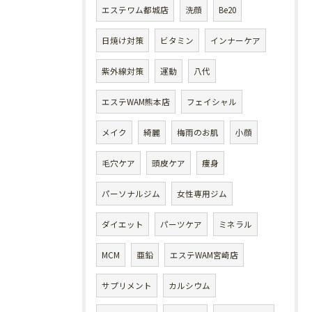
エステワム都城店
洗顔
Be20
日焼け対策
ビタミン
インナーケア
紫外線対策
運動
八代
エステWAM熊本店
フェイシャル
メイク
綺麗
梅雨のお肌
小顔
毛穴ケア
頭皮ケア
痩身
パーソナルジム
女性専用ジム
ダイエット
パーツケア
ミネラル
MCM
亜鉛
エステWAM宮崎店
サプリメント
カルシウム