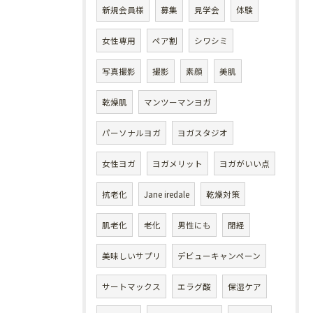
新規会員様
募集
見学会
体験
女性専用
ペア割
シワシミ
写真撮影
撮影
素顔
美肌
乾燥肌
マンツーマンヨガ
パーソナルヨガ
ヨガスタジオ
女性ヨガ
ヨガメリット
ヨガがいい点
抗老化
Jane iredale
乾燥対策
肌老化
老化
男性にも
閉経
美味しいサプリ
デビューキャンペーン
サートマックス
エラグ酸
保湿ケア