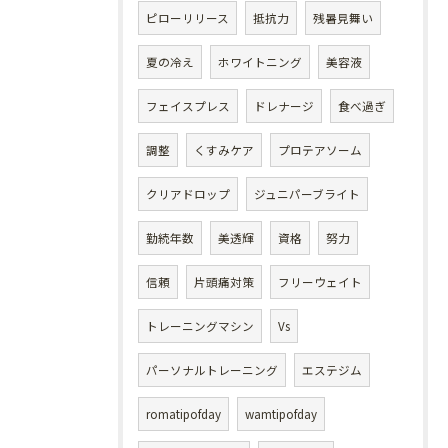
ピローリリース
抵抗力
残暑見舞い
夏の冷え
ホワイトニング
美容液
フェイスプレス
ドレナージ
食べ過ぎ
調整
くすみケア
プロテアソーム
クリアドロップ
ジュニパーブライト
勤続年数
美透輝
資格
努力
信頼
片頭痛対策
フリーウェイト
トレーニングマシン
Vs
パーソナルトレーニング
エステジム
romatipofday
wamtipofday