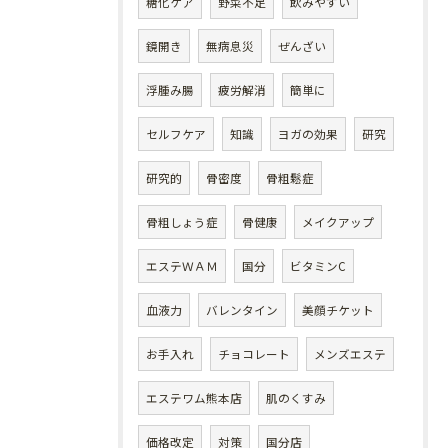
糖化ケア
野菜不足
飲みやすい
鏡開き
無病息災
ぜんざい
浮腫み腸
疲労解消
簡単に
セルフケア
知識
ヨガの効果
研究
研究的
骨密度
骨粗鬆症
骨粗しょう症
骨健康
メイクアップ
エステＷＡＭ
国分
ビタミンC
血液力
バレンタイン
美顔チケット
お手入れ
チョコレート
メンズエステ
エステワム熊本店
肌のくすみ
価格改定
対策
国分店