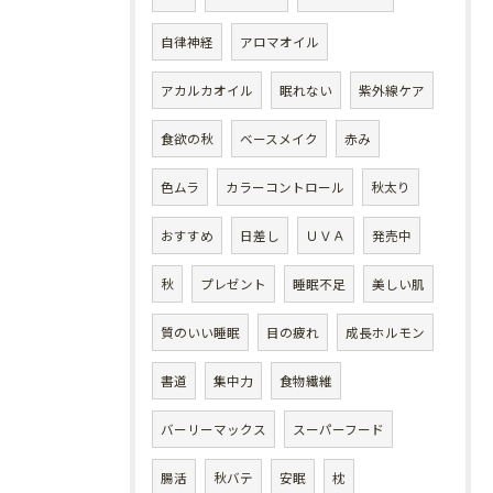
自律神経
アロマオイル
アカルカオイル
眠れない
紫外線ケア
食欲の秋
ベースメイク
赤み
色ムラ
カラーコントロール
秋太り
おすすめ
日差し
ＵＶＡ
発売中
秋
プレゼント
睡眠不足
美しい肌
質のいい睡眠
目の疲れ
成長ホルモン
書道
集中力
食物繊維
バーリーマックス
スーパーフード
腸活
秋バテ
安眠
枕