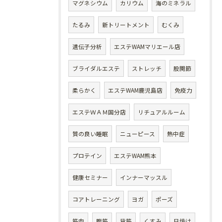
マグネシウム
カリウム
海のミネラル
たるみ
新トリートメント
むくみ
遺伝子分析
エステWAMマリエール店
ブライダルエステ
ストレッチ
股関節
柔らかく
エステWAM鹿児島店
免疫力
エステＷＡＭ国分店
リチュアルルーム
質の良い睡眠
ニューピース
熱中症
プロテイン
エステWAM熊本
健康セミナー
インナーマッスル
コアトレーニング
ヨガ
ポーズ
筋肉
腹筋
背筋
くすみ
日焼け