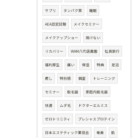
サプリ
タンパク質
睡眠
AEA認定試験
メイクセミナー
メイクアップショー
焼けない
リカバリー
WAM八代店農園
社員旅行
福利厚生
痛い
保湿
特典
足浴
癒し
特別感
個室
トレーニング
セミナー
脱毛器
家庭内脱毛器
快適
ムダ毛
ドクターエルミス
ゼロトリニティ
プレシャスプロテイン
日本エステティック業協会
奄美
肌