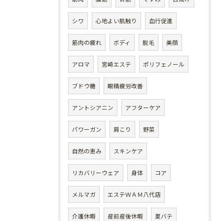
シワ
心地よい肌触り
血行促進
筋肉の疲れ
ボディ
脱毛
美顔
アロマ
宮崎エステ
ポリフェノール
ブドウ糖
眼精疲労改善
アントシアニン
アフターケア
パワーガン
肩こり
野菜
自然の恵み
スキンケア
リカバリーウェア
身体
コア
メルマガ
エステＷＡＭ八代店
介護休暇
産前産後休暇
夏バテ