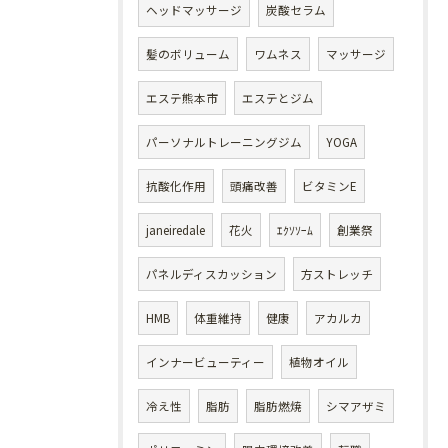
ヘッドマッサージ
炭酸セラム
髪のボリューム
ワムネス
マッサージ
エステ熊本市
エステとジム
パーソナルトレーニングジム
YOGA
抗酸化作用
頭痛改善
ビタミンE
janeiredale
花火
ｴｸｿｿｰﾑ
創業祭
パネルディスカッション
方ストレッチ
HMB
体重維持
健康
アカルカ
インナービューティー
植物オイル
冷え性
脂肪
脂肪燃焼
シマアザミ