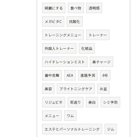
綺麗にする
食べ物
透明感
メガビタC
抗酸化
トレーニングメニュー
トレーナー
外国人トレーナー
化粧品
ハイドレーションミスト
美チャージ
暑中見舞
AEA
進路予測
6号
美容
ブライトニングケア
お盆
リジュビネ
若返り
美白
シミ予防
メニュー
ワム
エステとパーソナルトレーニング
ジム