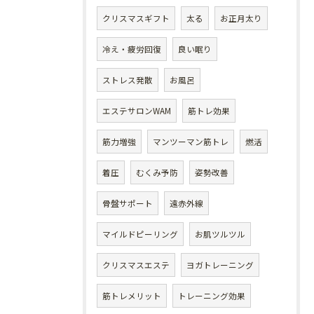
クリスマスギフト
太る
お正月太り
冷え・疲労回復
良い眠り
ストレス発散
お風呂
エステサロンWAM
筋トレ効果
筋力増強
マンツーマン筋トレ
燃活
着圧
むくみ予防
姿勢改善
骨盤サポート
遠赤外線
マイルドピーリング
お肌ツルツル
クリスマスエステ
ヨガトレーニング
筋トレメリット
トレーニング効果