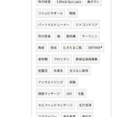
秋の味覚
Esthe＆Spa Lapis
美ボディ
リジュビネオール
勉強
パーソナルトレーナー
ミトコンドリア
秋の夜長
海
筋肉痛
サーフィン
角栓
除去
むきたまご肌
SIRTMAX®
更年期
ウロリチン
新規会員様募集
岩盤浴
水素水
太らない身体
アンチエイジング
炭酸
頭皮マッサージ
cbd
毛髪
セルフヘッドマッサージ
毛穴洗浄
スクライバー
老化角質
遺伝子