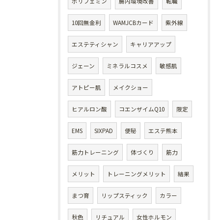
ポリフェミン
腸内環境改善
転職
10回無金利
WAMJCBカード
紫外線
エステティシャン
キャリアアップ
ジェーン
ミネラルコスメ
敏感肌
アトピー肌
メイクショー
ヒアルロン酸
コエンザイムQ10
限定
EMS
SIXPAD
便秘
エステ熊本
筋力トレーニング
体づくり
筋力
メリット
トレーニングメリット
結果
まつ育
リップスティック
カラー
秋色
リチュアル
女性ホルモン