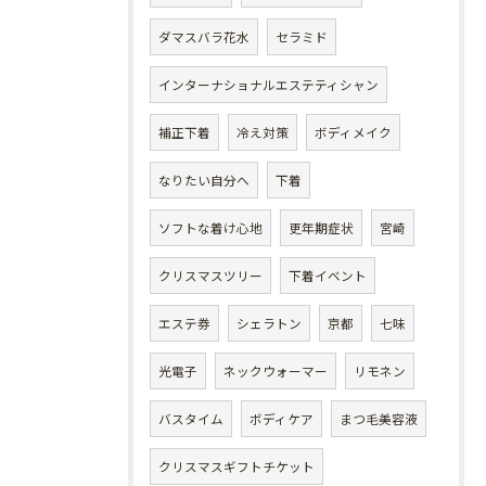
ダマスバラ花水
セラミド
インターナショナルエステティシャン
補正下着
冷え対策
ボディメイク
なりたい自分へ
下着
ソフトな着け心地
更年期症状
宮崎
クリスマスツリー
下着イベント
エステ券
シェラトン
京都
七味
光電子
ネックウォーマー
リモネン
バスタイム
ボディケア
まつ毛美容液
クリスマスギフトチケット