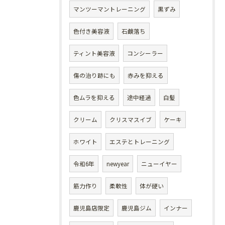
マンツーマントレーニング
黒ずみ
色付き美容液
石鹸落ち
ティント美容液
コンシーラー
傷の治り跡にも
赤みを抑える
色ムラを抑える
途中経過
白髪
クリーム
クリスマスイブ
ケーキ
ホワイト
エステとトレーニング
令和6年
newyear
ニューイヤー
筋力作り
柔軟性
体が硬い
鹿児島店限定
鹿児島ジム
インナー