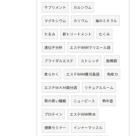
サプリメント
カルシウム
マグネシウム
カリウム
海のミネラル
たるみ
新トリートメント
むくみ
遺伝子分析
エステWAMマリエール店
ブライダルエステ
ストレッチ
股関節
柔らかく
エステWAM鹿児島店
免疫力
エステＷＡＭ国分店
リチュアルルーム
質の良い睡眠
ニューピース
熱中症
プロテイン
エステWAM熊本
健康セミナー
インナーマッスル