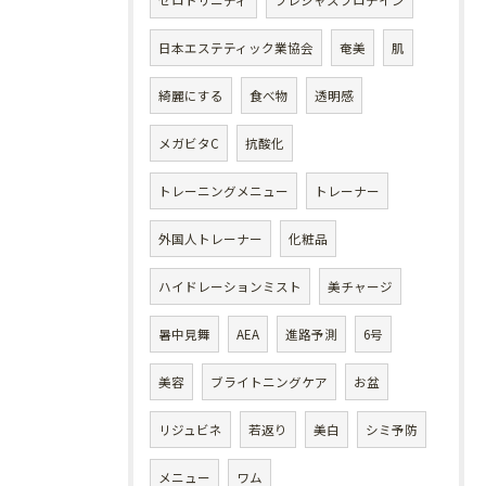
ゼロトリニティ
プレシャスプロテイン
日本エステティック業協会
奄美
肌
綺麗にする
食べ物
透明感
メガビタC
抗酸化
トレーニングメニュー
トレーナー
外国人トレーナー
化粧品
ハイドレーションミスト
美チャージ
暑中見舞
AEA
進路予測
6号
美容
ブライトニングケア
お盆
リジュビネ
若返り
美白
シミ予防
メニュー
ワム