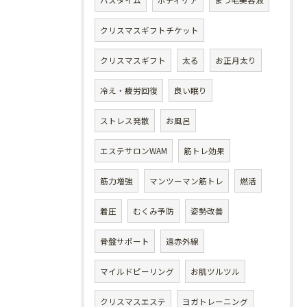
バスタイム
ボディケア
まつ毛美容液
クリスマスギフトチケット
クリスマスギフト
太る
お正月太り
冷え・疲労回復
良い眠り
ストレス発散
お風呂
エステサロンWAM
筋トレ効果
筋力増強
マンツーマン筋トレ
燃活
着圧
むくみ予防
姿勢改善
骨盤サポート
遠赤外線
マイルドピーリング
お肌ツルツル
クリスマスエステ
ヨガトレーニング