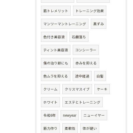
筋トレメリット
トレーニング効果
マンツーマントレーニング
黒ずみ
色付き美容液
石鹸落ち
ティント美容液
コンシーラー
傷の治り跡にも
赤みを抑える
色ムラを抑える
途中経過
白髪
クリーム
クリスマスイブ
ケーキ
ホワイト
エステとトレーニング
令和6年
newyear
ニューイヤー
筋力作り
柔軟性
体が硬い