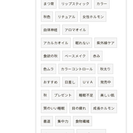
まつ育
リップスティック
カラー
秋色
リチュアル
女性ホルモン
自律神経
アロマオイル
アカルカオイル
眠れない
紫外線ケア
食欲の秋
ベースメイク
赤み
色ムラ
カラーコントロール
秋太り
おすすめ
日差し
ＵＶＡ
発売中
秋
プレゼント
睡眠不足
美しい肌
質のいい睡眠
目の疲れ
成長ホルモン
書道
集中力
食物繊維