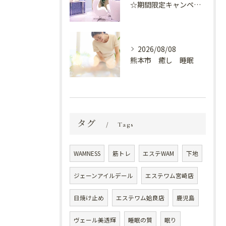
☆期間限定キャンペーン開催中☆
2026/08/08
熊本市 癒し 睡眠
タグ
Tags
WAMNESS
筋トレ
エステWAM
下地
ジェーンアイルデール
エステワム宮崎店
日焼け止め
エステワム姶良店
鹿児島
ヴェール美透輝
睡眠の質
眠り