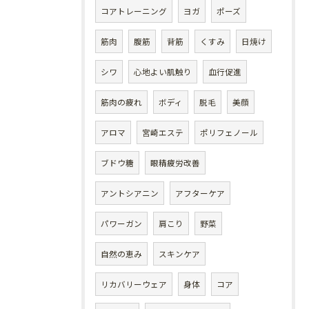
コアトレーニング
ヨガ
ポーズ
筋肉
腹筋
背筋
くすみ
日焼け
シワ
心地よい肌触り
血行促進
筋肉の疲れ
ボディ
脱毛
美顔
アロマ
宮崎エステ
ポリフェノール
ブドウ糖
眼精疲労改善
アントシアニン
アフターケア
パワーガン
肩こり
野菜
自然の恵み
スキンケア
リカバリーウェア
身体
コア