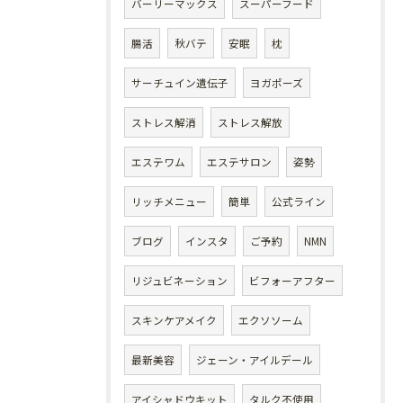
バーリーマックス
スーパーフード
腸活
秋バテ
安眠
枕
サーチュイン遺伝子
ヨガポーズ
ストレス解消
ストレス解放
エステワム
エステサロン
姿勢
リッチメニュー
簡単
公式ライン
ブログ
インスタ
ご予約
NMN
リジュビネーション
ビフォーアフター
スキンケアメイク
エクソソーム
最新美容
ジェーン・アイルデール
アイシャドウキット
タルク不使用