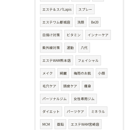
エステ＆スパLapis
スプレー
エステワム都城店
洗顔
Be20
日焼け対策
ビタミン
インナーケア
紫外線対策
運動
八代
エステWAM熊本店
フェイシャル
メイク
綺麗
梅雨のお肌
小顔
毛穴ケア
頭皮ケア
痩身
パーソナルジム
女性専用ジム
ダイエット
パーツケア
ミネラル
MCM
亜鉛
エステWAM宮崎店