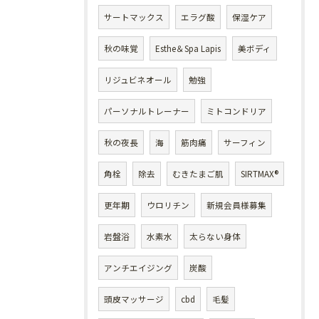
サートマックス
エラグ酸
保湿ケア
秋の味覚
Esthe＆Spa Lapis
美ボディ
リジュビネオール
勉強
パーソナルトレーナー
ミトコンドリア
秋の夜長
海
筋肉痛
サーフィン
角栓
除去
むきたまご肌
SIRTMAX®
更年期
ウロリチン
新規会員様募集
岩盤浴
水素水
太らない身体
アンチエイジング
炭酸
頭皮マッサージ
cbd
毛髪