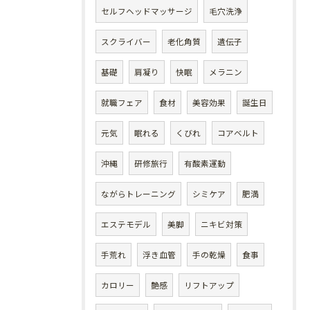
セルフヘッドマッサージ
毛穴洗浄
スクライバー
老化角質
遺伝子
基礎
肩凝り
快眠
メラニン
就職フェア
食材
美容効果
誕生日
元気
眠れる
くびれ
コアベルト
沖縄
研修旅行
有酸素運動
ながらトレーニング
シミケア
肥満
エステモデル
美脚
ニキビ対策
手荒れ
浮き血管
手の乾燥
食事
カロリー
艶感
リフトアップ