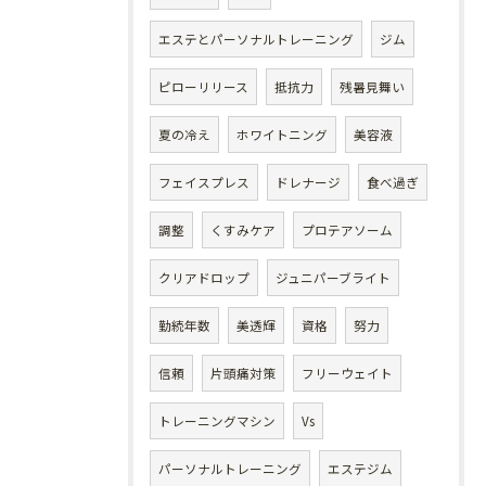
エステとパーソナルトレーニング
ジム
ピローリリース
抵抗力
残暑見舞い
夏の冷え
ホワイトニング
美容液
フェイスプレス
ドレナージ
食べ過ぎ
調整
くすみケア
プロテアソーム
クリアドロップ
ジュニパーブライト
勤続年数
美透輝
資格
努力
信頼
片頭痛対策
フリーウェイト
トレーニングマシン
Vs
パーソナルトレーニング
エステジム