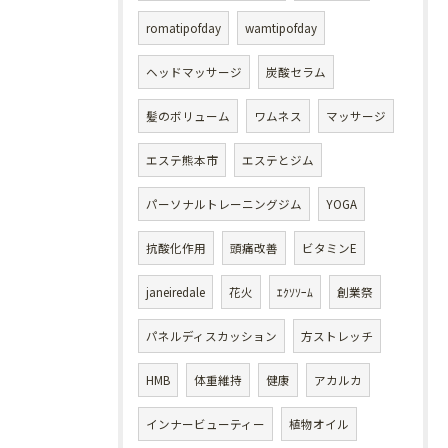
romatipofday
wamtipofday
ヘッドマッサージ
炭酸セラム
髪のボリューム
ワムネス
マッサージ
エステ熊本市
エステとジム
パーソナルトレーニングジム
YOGA
抗酸化作用
頭痛改善
ビタミンE
janeiredale
花火
ｴｸｿｿｰﾑ
創業祭
パネルディスカッション
方ストレッチ
HMB
体重維持
健康
アカルカ
インナービューティー
植物オイル