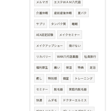
メルマガ
エステＷＡＭ八代店
介護休暇
産前産後休暇
夏バテ
サプリ
タンパク質
睡眠
AEA認定試験
メイクセミナー
メイクアップショー
焼けない
リカバリー
WAM八代店農園
社員旅行
福利厚生
痛い
保湿
特典
足浴
癒し
特別感
個室
トレーニング
セミナー
脱毛器
家庭内脱毛器
快適
ムダ毛
ドクターエルミス