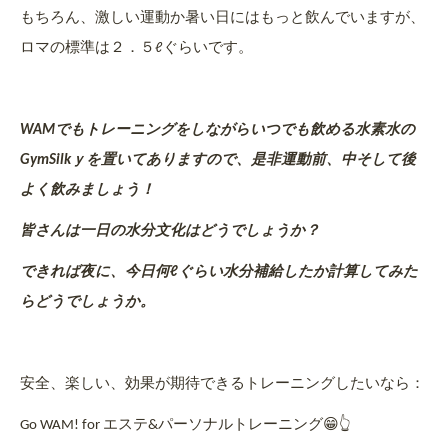
もちろん、激しい運動か暑い日にはもっと飲んでいますが、
ロマの標準は２．５
ぐらいです。
ℓ
でもトレーニングをしながらいつでも飲める水素水の
WAM
を置いてありますので、是非運動前、中そして後
GymSilkｙ
よく飲みましょう！
皆さんは一日の水分文化はどうでしょうか？
できれば夜に、今日何
ぐらい水分補給したか計算してみた
ℓ
らどうでしょうか。
安全、楽しい、効果が期待できるトレーニングしたいなら：
エステ
パーソナルトレーニング
😁👆
Go WAM! for
&