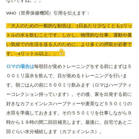
ないですね。。。
（世界保健機関）引用を伝えます：
WHO
「大人のための一般的な勧告は、
日あたり少なくとも
リッ
1
2
トルの水を飲むことです。しかし、物理的な仕事、運動や暑
い気候での生活を送る人のために、より多くの摂取が必要で
す。
リットル以上。」
- 4
ロマの場合は
毎朝目が覚めトレーニングをする前にまずは５
００ミリ温水を飲んで、目が覚めるトレーニングを行いま
す。朝ごはんの前に５００ミリ飲みます（ロマはハーブティ
ーコレクション持っています）。その後、家を出発する前に
好きなカフェインレスハーブティーや麦茶など５５０ミリの
水筒を準備しておきます。その５５０ミリを仕事しながら９
時から１９時の間二回目補充します。最後に、自宅であと二
回ぐらい水分補給します（カフェインレス）。