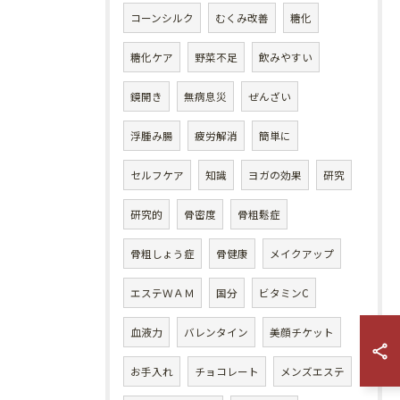
コーンシルク
むくみ改善
糖化
糖化ケア
野菜不足
飲みやすい
鏡開き
無病息災
ぜんざい
浮腫み腸
疲労解消
簡単に
セルフケア
知識
ヨガの効果
研究
研究的
骨密度
骨粗鬆症
骨粗しょう症
骨健康
メイクアップ
エステＷＡＭ
国分
ビタミンC
血液力
バレンタイン
美顔チケット
お手入れ
チョコレート
メンズエステ