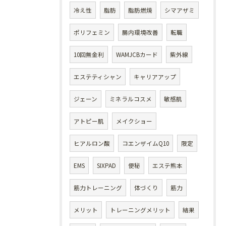
冷え性
脂肪
脂肪燃焼
シマアザミ
ポリフェミン
腸内環境改善
転職
10回無金利
WAMJCBカード
紫外線
エステティシャン
キャリアアップ
ジェーン
ミネラルコスメ
敏感肌
アトピー肌
メイクショー
ヒアルロン酸
コエンザイムQ10
限定
EMS
SIXPAD
便秘
エステ熊本
筋力トレーニング
体づくり
筋力
メリット
トレーニングメリット
結果