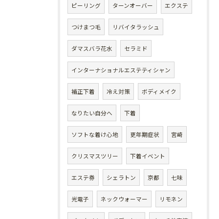
ピーリング
ターンオーバー
エクステ
つけまつ毛
リバイタラッシュ
ダマスバラ花水
セラミド
インターナショナルエステティシャン
補正下着
冷え対策
ボディメイク
なりたい自分へ
下着
ソフトな着け心地
更年期症状
宮崎
クリスマスツリー
下着イベント
エステ券
シェラトン
京都
七味
光電子
ネックウォーマー
リモネン