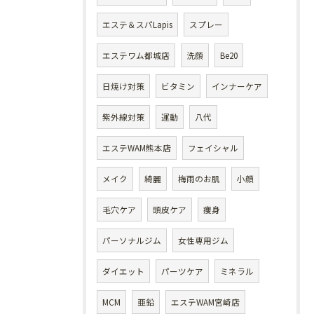
エステ＆スパLapis
スプレー
エステワム都城店
洗顔
Be20
日焼け対策
ビタミン
インナーケア
紫外線対策
運動
八代
エステWAM熊本店
フェイシャル
メイク
綺麗
梅雨のお肌
小顔
毛穴ケア
頭皮ケア
痩身
パーソナルジム
女性専用ジム
ダイエット
パーツケア
ミネラル
MCM
亜鉛
エステWAM宮崎店