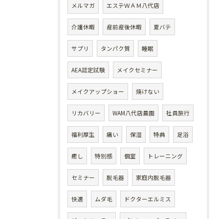
メルマガ
エステＷＡＭ八代店
介護休暇
産前産後休暇
夏バテ
サプリ
タンパク質
睡眠
AEA認定試験
メイクセミナー
メイクアップショー
焼けない
リカバリー
WAM八代店農園
社員旅行
福利厚生
痛い
保湿
特典
足浴
癒し
特別感
個室
トレーニング
セミナー
脱毛器
家庭内脱毛器
快適
ムダ毛
ドクターエルミス