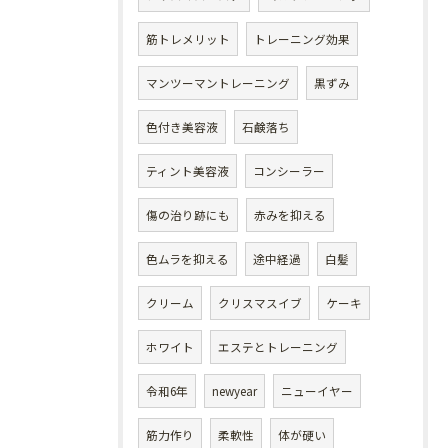
筋トレメリット
トレーニング効果
マンツーマントレーニング
黒ずみ
色付き美容液
石鹸落ち
ティント美容液
コンシーラー
傷の治り跡にも
赤みを抑える
色ムラを抑える
途中経過
白髪
クリーム
クリスマスイブ
ケーキ
ホワイト
エステとトレーニング
令和6年
newyear
ニューイヤー
筋力作り
柔軟性
体が硬い