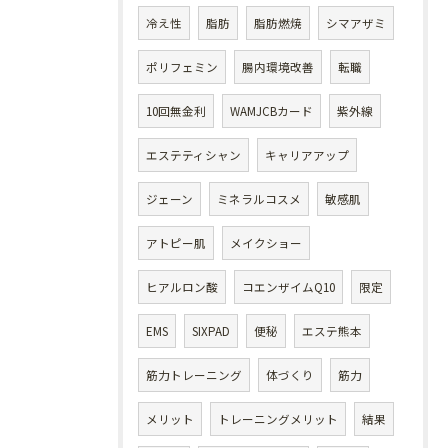
冷え性
脂肪
脂肪燃焼
シマアザミ
ポリフェミン
腸内環境改善
転職
10回無金利
WAMJCBカード
紫外線
エステティシャン
キャリアアップ
ジェーン
ミネラルコスメ
敏感肌
アトピー肌
メイクショー
ヒアルロン酸
コエンザイムQ10
限定
EMS
SIXPAD
便秘
エステ熊本
筋力トレーニング
体づくり
筋力
メリット
トレーニングメリット
結果