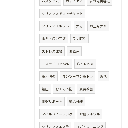
バスタイム
ボディケア
まつ毛美容液
クリスマスギフトチケット
クリスマスギフト
太る
お正月太り
冷え・疲労回復
良い眠り
ストレス発散
お風呂
エステサロンWAM
筋トレ効果
筋力増強
マンツーマン筋トレ
燃活
着圧
むくみ予防
姿勢改善
骨盤サポート
遠赤外線
マイルドピーリング
お肌ツルツル
クリスマスエステ
ヨガトレーニング