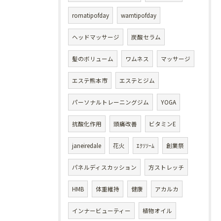
romatipofday
wamtipofday
ヘッドマッサージ
炭酸セラム
髪のボリューム
ワムネス
マッサージ
エステ熊本市
エステとジム
パーソナルトレーニングジム
YOGA
抗酸化作用
頭痛改善
ビタミンE
janeiredale
花火
ｴｸｿｿｰﾑ
創業祭
パネルディスカッション
方ストレッチ
HMB
体重維持
健康
アカルカ
インナービューティー
植物オイル