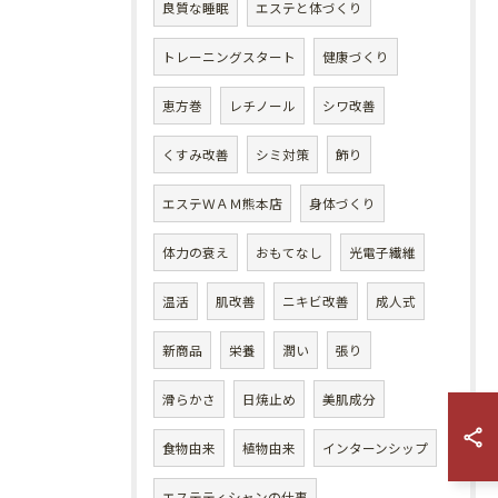
良質な睡眠
エステと体づくり
トレーニングスタート
健康づくり
恵方巻
レチノール
シワ改善
くすみ改善
シミ対策
飾り
エステＷＡＭ熊本店
身体づくり
体力の衰え
おもてなし
光電子繊維
温活
肌改善
ニキビ改善
成人式
新商品
栄養
潤い
張り
滑らかさ
日焼止め
美肌成分
食物由来
植物由来
インターンシップ
エステティシャンの仕事