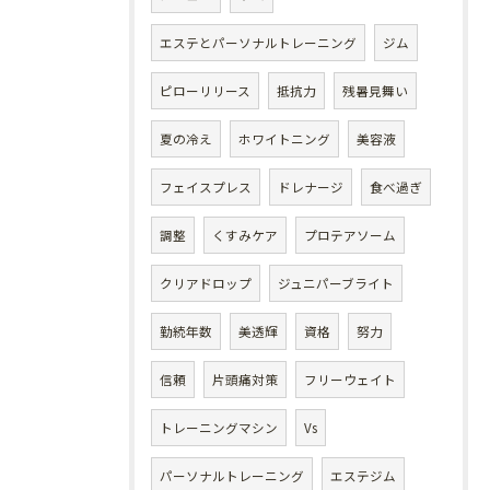
エステとパーソナルトレーニング
ジム
ピローリリース
抵抗力
残暑見舞い
夏の冷え
ホワイトニング
美容液
フェイスプレス
ドレナージ
食べ過ぎ
調整
くすみケア
プロテアソーム
クリアドロップ
ジュニパーブライト
勤続年数
美透輝
資格
努力
信頼
片頭痛対策
フリーウェイト
トレーニングマシン
Vs
パーソナルトレーニング
エステジム