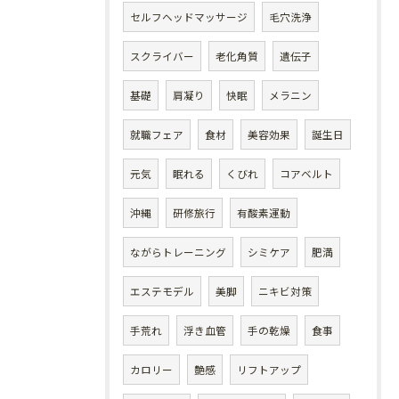
セルフヘッドマッサージ
毛穴洗浄
スクライバー
老化角質
遺伝子
基礎
肩凝り
快眠
メラニン
就職フェア
食材
美容効果
誕生日
元気
眠れる
くびれ
コアベルト
沖縄
研修旅行
有酸素運動
ながらトレーニング
シミケア
肥満
エステモデル
美脚
ニキビ対策
手荒れ
浮き血管
手の乾燥
食事
カロリー
艶感
リフトアップ