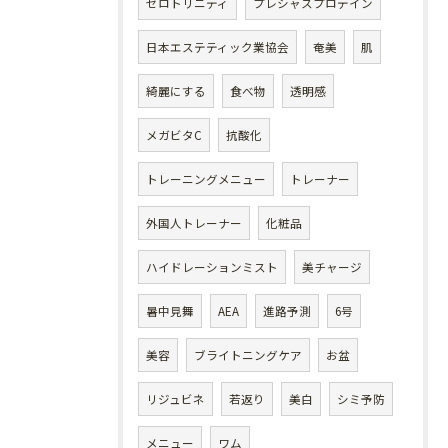
ゼロトリニティ
プレシャスプロテイン
日本エステティック業協会
奄美
肌
綺麗にする
食べ物
透明感
メガビタC
抗酸化
トレーニングメニュー
トレーナー
外国人トレーナー
化粧品
ハイドレーションミスト
美チャージ
暑中見舞
AEA
進路予測
6号
美容
ブライトニングケア
お盆
リジュビネ
若返り
美白
シミ予防
メニュー
ワム