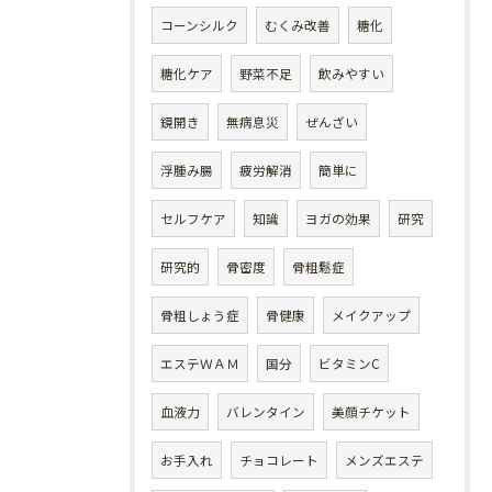
コーンシルク
むくみ改善
糖化
糖化ケア
野菜不足
飲みやすい
鏡開き
無病息災
ぜんざい
浮腫み腸
疲労解消
簡単に
セルフケア
知識
ヨガの効果
研究
研究的
骨密度
骨粗鬆症
骨粗しょう症
骨健康
メイクアップ
エステＷＡＭ
国分
ビタミンC
血液力
バレンタイン
美顔チケット
お手入れ
チョコレート
メンズエステ