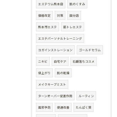
エステワム熊本店
肌のくすみ
価格改定
対策
国分店
熊本市エステ
筋トレエステ
エステパーソナルトレーニング
ヨガインストレーション
ゴールドセラム
ニキビ
自宅ケア
石鹸落ちコスメ
値上がり
肌の乾燥
メイクキープミスト
ターンオーバー促進作用
ルーティン
風邪予防
便通改善
たんぱく質