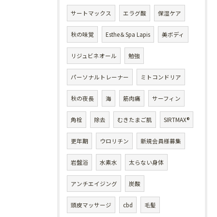
サートマックス
エラグ酸
保湿ケア
秋の味覚
Esthe＆Spa Lapis
美ボディ
リジュビネオール
勉強
パーソナルトレーナー
ミトコンドリア
秋の夜長
海
筋肉痛
サーフィン
角栓
除去
むきたまご肌
SIRTMAX®
更年期
ウロリチン
新規会員様募集
岩盤浴
水素水
太らない身体
アンチエイジング
炭酸
頭皮マッサージ
cbd
毛髪