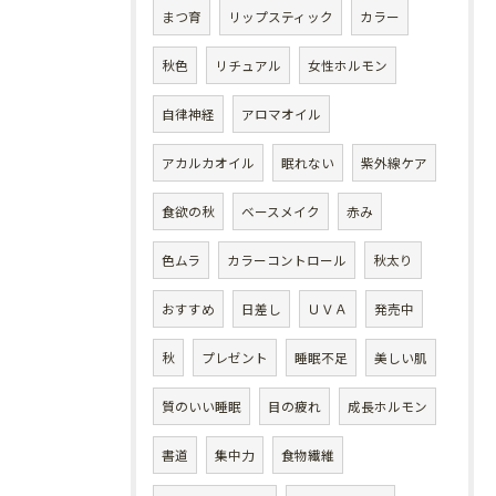
まつ育
リップスティック
カラー
秋色
リチュアル
女性ホルモン
自律神経
アロマオイル
アカルカオイル
眠れない
紫外線ケア
食欲の秋
ベースメイク
赤み
色ムラ
カラーコントロール
秋太り
おすすめ
日差し
ＵＶＡ
発売中
秋
プレゼント
睡眠不足
美しい肌
質のいい睡眠
目の疲れ
成長ホルモン
書道
集中力
食物繊維