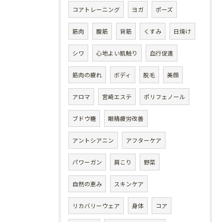
コアトレーニング
ヨガ
ポーズ
筋肉
腹筋
背筋
くすみ
日焼け
シワ
心地よい肌触り
血行促進
筋肉の疲れ
ボディ
脱毛
美顔
アロマ
宮崎エステ
ポリフェノール
ブドウ糖
眼精疲労改善
アントシアニン
アフターケア
パワーガン
肩こり
野菜
自然の恵み
スキンケア
リカバリーウェア
身体
コア