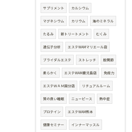
サプリメント
カルシウム
マグネシウム
カリウム
海のミネラル
たるみ
新トリートメント
むくみ
遺伝子分析
エステWAMマリエール店
ブライダルエステ
ストレッチ
股関節
柔らかく
エステWAM鹿児島店
免疫力
エステＷＡＭ国分店
リチュアルルーム
質の良い睡眠
ニューピース
熱中症
プロテイン
エステWAM熊本
健康セミナー
インナーマッスル