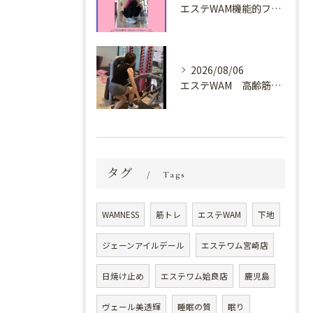
エステWAM機能的フィットネスブログ ^FULL ROM^フルレンジ・メソッド
2026/08/06
エステWAM 高齢筋トレ
タグ
Tags
WAMNESS
筋トレ
エステWAM
下地
ジェーンアイルデール
エステワム宮崎店
日焼け止め
エステワム姶良店
鹿児島
ヴェール美透輝
睡眠の質
眠り