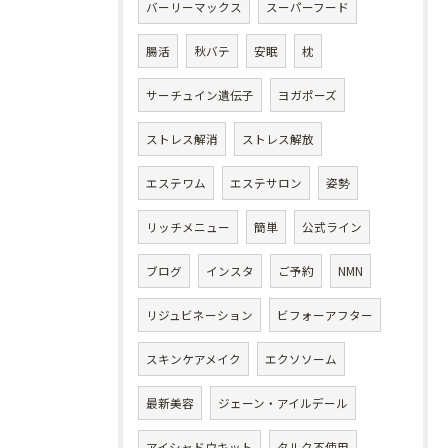
バーリーマックス
スーパーフード
腸活
秋バテ
安眠
枕
サーチュイン遺伝子
ヨガポーズ
ストレス解消
ストレス解放
エステワム
エステサロン
姿勢
リッチメニュー
簡単
公式ライン
ブログ
インスタ
ご予約
NMN
リジュビネーション
ビフォーアフター
スキンケアメイク
エクソソーム
最新美容
ジェーン・アイルデール
アイシャドウキット
タルク不使用