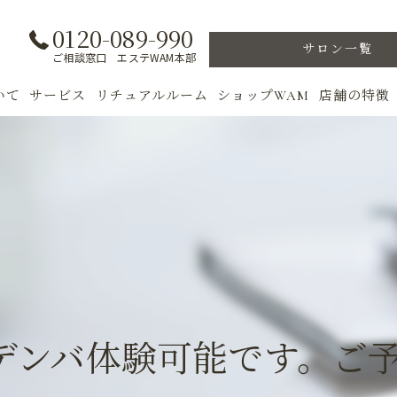
0120-089-990
サロン一覧
ご相談窓口 エステWAM本部
いて
サービス
リチュアルルーム
ショップWAM
店舗の特徴
ト
初めての方へ
季節のトリートメント
美肌
フェイシャル
ウェルカムバック
乾燥肌
対策
ボディ
VIP ROOM
ニキビ
＆キャンペーン
美肌脱毛
スキンケア
ブライダル
トレーニン
デンバ体験可能です。ご
女性専用フィットネス