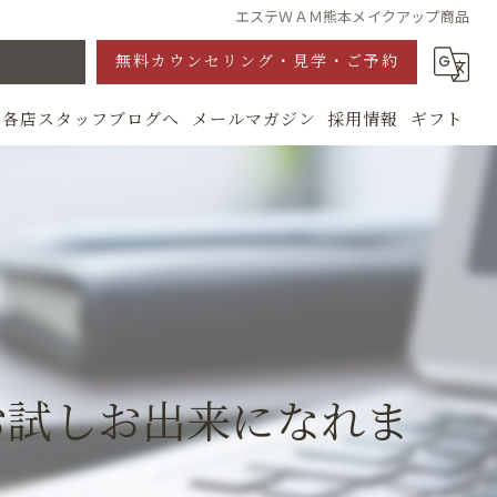
エステＷＡＭ熊本メイクアップ商品
無料カウンセリング・見学・ご予約
各店スタッフブログへ
メールマガジン
採用情報
ギフト
グ
お試しお出来になれま