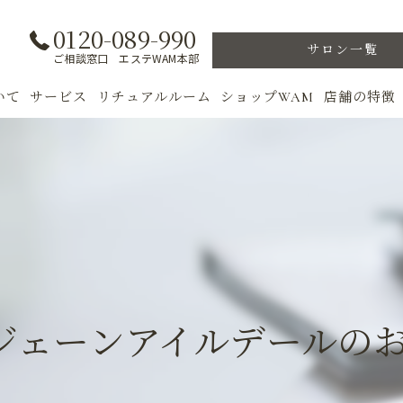
0120-089-990
サロン一覧
ご相談窓口 エステWAM本部
いて
サービス
リチュアルルーム
ショップWAM
店舗の特徴
ト
初めての方へ
季節のトリートメント
美肌
フェイシャル
ウェルカムバック
乾燥肌
対策
ボディ
VIP ROOM
ニキビ
＆キャンペーン
美肌脱毛
スキンケア
ブライダル
トレーニン
ジェーンアイルデールの
女性専用フィットネス