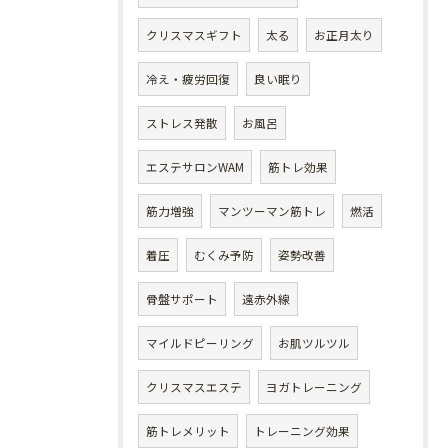
クリスマスギフト
太る
お正月太り
冷え・疲労回復
良い眠り
ストレス発散
お風呂
エステサロンWAM
筋トレ効果
筋力増強
マンツーマン筋トレ
燃活
着圧
むくみ予防
姿勢改善
骨盤サポート
遠赤外線
マイルドピーリング
お肌ツルツル
クリスマスエステ
ヨガトレーニング
筋トレメリット
トレーニング効果