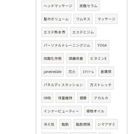
ヘッドマッサージ
炭酸セラム
髪のボリューム
ワムネス
マッサージ
エステ熊本市
エステとジム
パーソナルトレーニングジム
YOGA
抗酸化作用
頭痛改善
ビタミンE
janeiredale
花火
ｴｸｿｿｰﾑ
創業祭
パネルディスカッション
方ストレッチ
HMB
体重維持
健康
アカルカ
インナービューティー
植物オイル
冷え性
脂肪
脂肪燃焼
シマアザミ