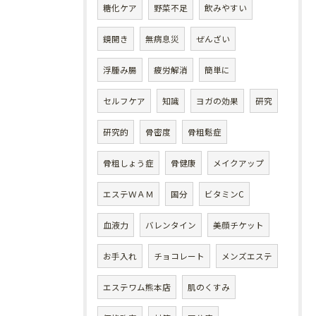
糖化ケア
野菜不足
飲みやすい
鏡開き
無病息災
ぜんざい
浮腫み腸
疲労解消
簡単に
セルフケア
知識
ヨガの効果
研究
研究的
骨密度
骨粗鬆症
骨粗しょう症
骨健康
メイクアップ
エステＷＡＭ
国分
ビタミンC
血液力
バレンタイン
美顔チケット
お手入れ
チョコレート
メンズエステ
エステワム熊本店
肌のくすみ