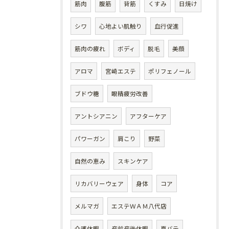
筋肉
腹筋
背筋
くすみ
日焼け
シワ
心地よい肌触り
血行促進
筋肉の疲れ
ボディ
脱毛
美顔
アロマ
宮崎エステ
ポリフェノール
ブドウ糖
眼精疲労改善
アントシアニン
アフターケア
パワーガン
肩こり
野菜
自然の恵み
スキンケア
リカバリーウェア
身体
コア
メルマガ
エステＷＡＭ八代店
介護休暇
産前産後休暇
夏バテ