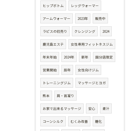
ヒップボトム
レッグウォーマー
アームウォーマー
2023年
販売中
ラピスの初売り
クレンジング
2024
鹿児島エステ
女性専用フィットネスジム
年末年始
2024年
新年
国分店限定
営業開始
辰年
女性向けジム
トレーニングジム
マッサージとヨガ
熊本
肩・首凝り
お家で出来るマッサージ
安心
青汁
コーンシルク
むくみ改善
糖化