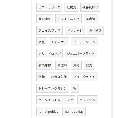
ピローリリース
抵抗力
残暑見舞い
夏の冷え
ホワイトニング
美容液
フェイスプレス
ドレナージ
食べ過ぎ
調整
くすみケア
プロテアソーム
クリアドロップ
ジュニパーブライト
勤続年数
美透輝
資格
努力
信頼
片頭痛対策
フリーウェイト
トレーニングマシン
Vs
パーソナルトレーニング
エステジム
romatipofday
wamtipofday