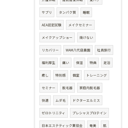
サプリ
タンパク質
睡眠
AEA認定試験
メイクセミナー
メイクアップショー
焼けない
リカバリー
WAM八代店農園
社員旅行
福利厚生
痛い
保湿
特典
足浴
癒し
特別感
個室
トレーニング
セミナー
脱毛器
家庭内脱毛器
快適
ムダ毛
ドクターエルミス
ゼロトリニティ
プレシャスプロテイン
日本エステティック業協会
奄美
肌