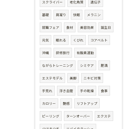
スクライバー
老化角質
遺伝子
基礎
肩凝り
快眠
メラニン
就職フェア
食材
美容効果
誕生日
元気
眠れる
くびれ
コアベルト
沖縄
研修旅行
有酸素運動
ながらトレーニング
シミケア
肥満
エステモデル
美脚
ニキビ対策
手荒れ
浮き血管
手の乾燥
食事
カロリー
艶感
リフトアップ
ピーリング
ターンオーバー
エクステ
つけまつ毛
リバイタラッシュ