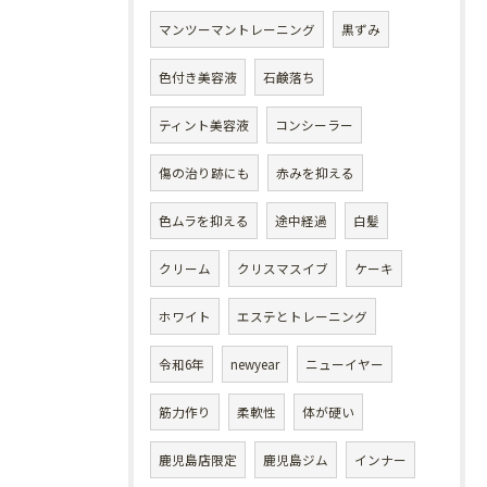
マンツーマントレーニング
黒ずみ
色付き美容液
石鹸落ち
ティント美容液
コンシーラー
傷の治り跡にも
赤みを抑える
色ムラを抑える
途中経過
白髪
クリーム
クリスマスイブ
ケーキ
ホワイト
エステとトレーニング
令和6年
newyear
ニューイヤー
筋力作り
柔軟性
体が硬い
鹿児島店限定
鹿児島ジム
インナー