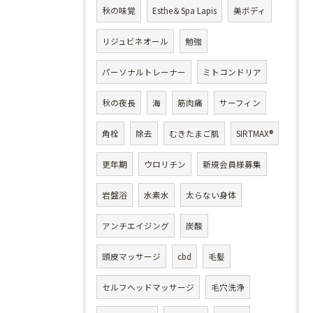
秋の味覚
Esthe＆Spa Lapis
美ボディ
リジュビネオール
勉強
パーソナルトレーナー
ミトコンドリア
秋の夜長
海
筋肉痛
サーフィン
角栓
除去
むきたまご肌
SIRTMAX®
更年期
ウロリチン
新規会員様募集
岩盤浴
水素水
太らない身体
アンチエイジング
炭酸
頭皮マッサージ
cbd
毛髪
セルフヘッドマッサージ
毛穴洗浄