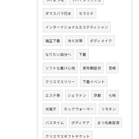
ダマスバラ花水
セラミド
インターナショナルエステティシャン
補正下着
冷え対策
ボディメイク
なりたい自分へ
下着
ソフトな着け心地
更年期症状
宮崎
クリスマスツリー
下着イベント
エステ券
シェラトン
京都
七味
光電子
ネックウォーマー
リモネン
バスタイム
ボディケア
まつ毛美容液
クリスマスギフトチケット