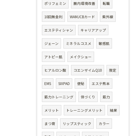
ポリフェミン
腸内環境改善
転職
10回無金利
WAMJCBカード
紫外線
エステティシャン
キャリアアップ
ジェーン
ミネラルコスメ
敏感肌
アトピー肌
メイクショー
ヒアルロン酸
コエンザイムQ10
限定
EMS
SIXPAD
便秘
エステ熊本
筋力トレーニング
体づくり
筋力
メリット
トレーニングメリット
結果
まつ育
リップスティック
カラー