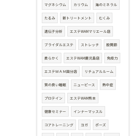
マグネシウム
カリウム
海のミネラル
たるみ
新トリートメント
むくみ
遺伝子分析
エステWAMマリエール店
ブライダルエステ
ストレッチ
股関節
柔らかく
エステWAM鹿児島店
免疫力
エステＷＡＭ国分店
リチュアルルーム
質の良い睡眠
ニューピース
熱中症
プロテイン
エステWAM熊本
健康セミナー
インナーマッスル
コアトレーニング
ヨガ
ポーズ