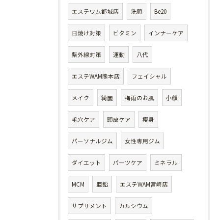
エステワム都城店
洗顔
Be20
日焼け対策
ビタミン
インナーケア
紫外線対策
運動
八代
エステWAM熊本店
フェイシャル
メイク
綺麗
梅雨のお肌
小顔
毛穴ケア
頭皮ケア
痩身
パーソナルジム
女性専用ジム
ダイエット
パーツケア
ミネラル
MCM
亜鉛
エステWAM宮崎店
サプリメント
カルシウム