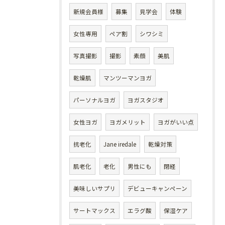
新規会員様
募集
見学会
体験
女性専用
ペア割
シワシミ
写真撮影
撮影
素顔
美肌
乾燥肌
マンツーマンヨガ
パーソナルヨガ
ヨガスタジオ
女性ヨガ
ヨガメリット
ヨガがいい点
抗老化
Jane iredale
乾燥対策
肌老化
老化
男性にも
閉経
美味しいサプリ
デビューキャンペーン
サートマックス
エラグ酸
保湿ケア