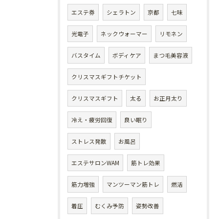
エステ券
シェラトン
京都
七味
光電子
ネックウォーマー
リモネン
バスタイム
ボディケア
まつ毛美容液
クリスマスギフトチケット
クリスマスギフト
太る
お正月太り
冷え・疲労回復
良い眠り
ストレス発散
お風呂
エステサロンWAM
筋トレ効果
筋力増強
マンツーマン筋トレ
燃活
着圧
むくみ予防
姿勢改善