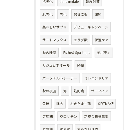
抗老化
Jane iredale
乾燥対策
肌老化
老化
男性にも
閉経
美味しいサプリ
デビューキャンペーン
サートマックス
エラグ酸
保湿ケア
秋の味覚
Esthe＆Spa Lapis
美ボディ
リジュビネオール
勉強
パーソナルトレーナー
ミトコンドリア
秋の夜長
海
筋肉痛
サーフィン
角栓
除去
むきたまご肌
SIRTMAX®
更年期
ウロリチン
新規会員様募集
岩盤浴
水素水
太らない身体