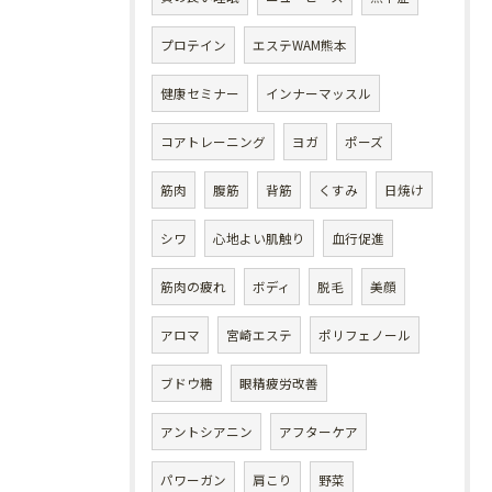
プロテイン
エステWAM熊本
健康セミナー
インナーマッスル
コアトレーニング
ヨガ
ポーズ
筋肉
腹筋
背筋
くすみ
日焼け
シワ
心地よい肌触り
血行促進
筋肉の疲れ
ボディ
脱毛
美顔
アロマ
宮崎エステ
ポリフェノール
ブドウ糖
眼精疲労改善
アントシアニン
アフターケア
パワーガン
肩こり
野菜