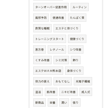
ターンオーバー促進作用
ルーティン
風邪予防
便通改善
たんぱく質
良質な睡眠
エステと体づくり
トレーニングスタート
健康づくり
恵方巻
レチノール
シワ改善
くすみ改善
シミ対策
飾り
エステＷＡＭ熊本店
身体づくり
体力の衰え
おもてなし
光電子繊維
温活
肌改善
ニキビ改善
成人式
新商品
栄養
潤い
張り