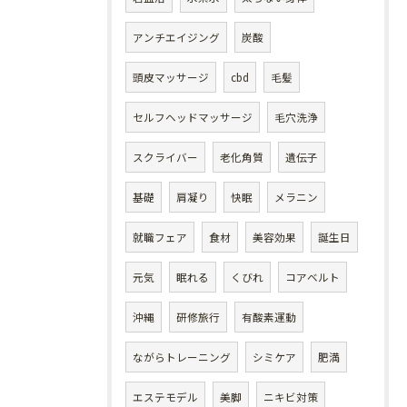
アンチエイジング
炭酸
頭皮マッサージ
cbd
毛髪
セルフヘッドマッサージ
毛穴洗浄
スクライバー
老化角質
遺伝子
基礎
肩凝り
快眠
メラニン
就職フェア
食材
美容効果
誕生日
元気
眠れる
くびれ
コアベルト
沖縄
研修旅行
有酸素運動
ながらトレーニング
シミケア
肥満
エステモデル
美脚
ニキビ対策