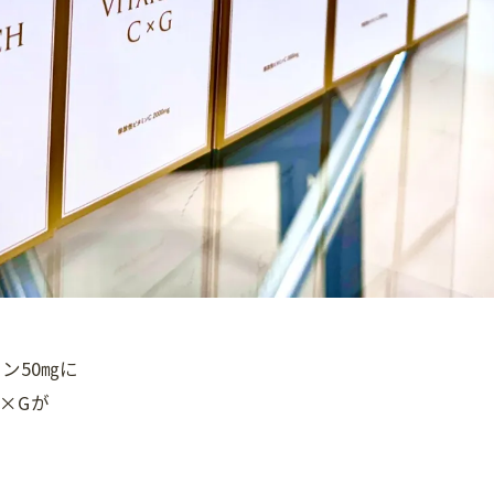
ン50㎎に
×Gが