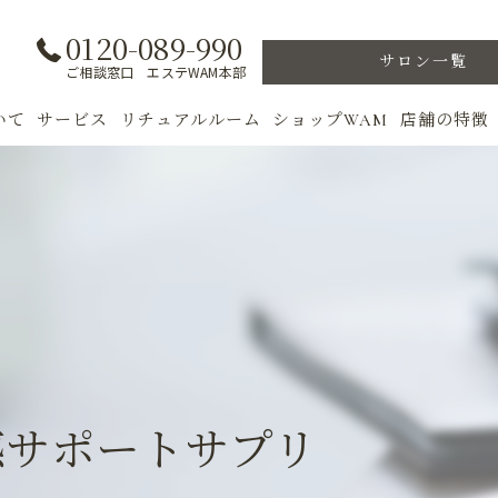
0120-089-990
サロン一覧
ご相談窓口 エステWAM本部
いて
サービス
リチュアルルーム
ショップWAM
店舗の特徴
ト
初めての方へ
季節のトリートメント
美肌
フェイシャル
ウェルカムバック
乾燥肌
対策
ボディ
VIP ROOM
ニキビ
＆キャンペーン
美肌脱毛
スキンケア
ブライダル
トレーニン
感サポートサプリ
女性専用フィットネス