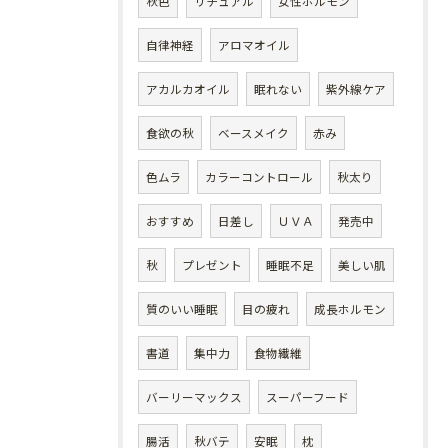
秋色
リチュアル
女性ホルモン
自律神経
アロマオイル
アカルカオイル
眠れない
紫外線ケア
食欲の秋
ベースメイク
赤み
色ムラ
カラーコントロール
秋太り
おすすめ
日差し
ＵＶＡ
発売中
秋
プレゼント
睡眠不足
美しい肌
質のいい睡眠
目の疲れ
成長ホルモン
書道
集中力
食物繊維
バーリーマックス
スーパーフード
腸活
秋バテ
安眠
枕