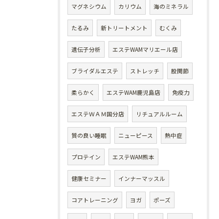
マグネシウム
カリウム
海のミネラル
たるみ
新トリートメント
むくみ
遺伝子分析
エステWAMマリエール店
ブライダルエステ
ストレッチ
股関節
柔らかく
エステWAM鹿児島店
免疫力
エステＷＡＭ国分店
リチュアルルーム
質の良い睡眠
ニューピース
熱中症
プロテイン
エステWAM熊本
健康セミナー
インナーマッスル
コアトレーニング
ヨガ
ポーズ