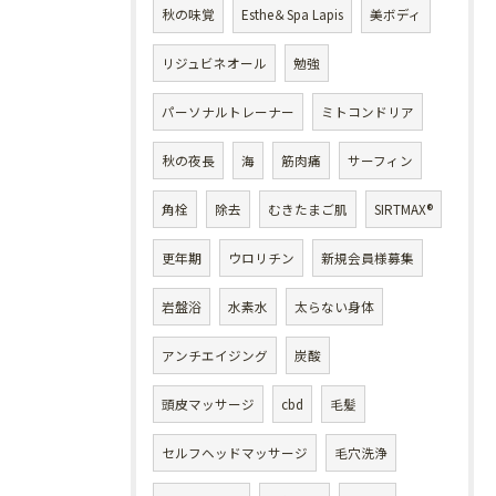
秋の味覚
Esthe＆Spa Lapis
美ボディ
リジュビネオール
勉強
パーソナルトレーナー
ミトコンドリア
秋の夜長
海
筋肉痛
サーフィン
角栓
除去
むきたまご肌
SIRTMAX®
更年期
ウロリチン
新規会員様募集
岩盤浴
水素水
太らない身体
アンチエイジング
炭酸
頭皮マッサージ
cbd
毛髪
セルフヘッドマッサージ
毛穴洗浄