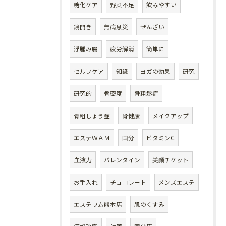
糖化ケア
野菜不足
飲みやすい
鏡開き
無病息災
ぜんざい
浮腫み腸
疲労解消
簡単に
セルフケア
知識
ヨガの効果
研究
研究的
骨密度
骨粗鬆症
骨粗しょう症
骨健康
メイクアップ
エステＷＡＭ
国分
ビタミンC
血液力
バレンタイン
美顔チケット
お手入れ
チョコレート
メンズエステ
エステワム熊本店
肌のくすみ