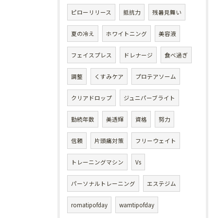
ピローリリース
抵抗力
残暑見舞い
夏の冷え
ホワイトニング
美容液
フェイスプレス
ドレナージ
食べ過ぎ
調整
くすみケア
プロテアソーム
クリアドロップ
ジュニパーブライト
勤続年数
美透輝
資格
努力
信頼
片頭痛対策
フリーウェイト
トレーニングマシン
Vs
パーソナルトレーニング
エステジム
romatipofday
wamtipofday