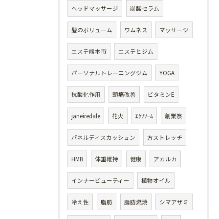
ヘッドマッサージ
炭酸セラム
髪のボリューム
ワムネス
マッサージ
エステ熊本市
エステとジム
パーソナルトレーニングジム
YOGA
抗酸化作用
頭痛改善
ビタミンE
janeiredale
花火
ｴｸｿｿｰﾑ
創業祭
パネルディスカッション
方ストレッチ
HMB
体重維持
健康
アカルカ
インナービューティー
植物オイル
冷え性
脂肪
脂肪燃焼
シマアザミ