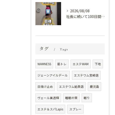
2026/08/08
社長に続いて100日間ダイエット！？😳
タグ
Tags
WAMNESS
筋トレ
エステWAM
下地
ジェーンアイルデール
エステワム宮崎店
日焼け止め
エステワム姶良店
鹿児島
ヴェール美透輝
睡眠の質
眠り
エステ＆スパLapis
スプレー