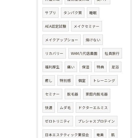
サプリ
タンパク質
睡眠
AEA認定試験
メイクセミナー
メイクアップショー
焼けない
リカバリー
WAM八代店農園
社員旅行
福利厚生
痛い
保湿
特典
足浴
癒し
特別感
個室
トレーニング
セミナー
脱毛器
家庭内脱毛器
快適
ムダ毛
ドクターエルミス
ゼロトリニティ
プレシャスプロテイン
日本エステティック業協会
奄美
肌