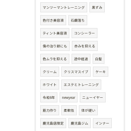
マンツーマントレーニング
黒ずみ
色付き美容液
石鹸落ち
ティント美容液
コンシーラー
傷の治り跡にも
赤みを抑える
色ムラを抑える
途中経過
白髪
クリーム
クリスマスイブ
ケーキ
ホワイト
エステとトレーニング
令和6年
newyear
ニューイヤー
筋力作り
柔軟性
体が硬い
鹿児島店限定
鹿児島ジム
インナー