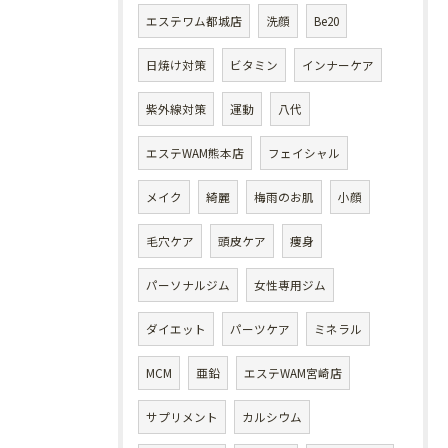
エステワム都城店
洗顔
Be20
日焼け対策
ビタミン
インナーケア
紫外線対策
運動
八代
エステWAM熊本店
フェイシャル
メイク
綺麗
梅雨のお肌
小顔
毛穴ケア
頭皮ケア
痩身
パーソナルジム
女性専用ジム
ダイエット
パーツケア
ミネラル
MCM
亜鉛
エステWAM宮崎店
サプリメント
カルシウム