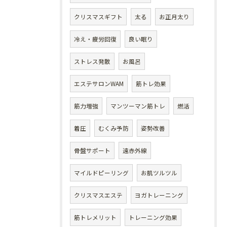
クリスマスギフト
太る
お正月太り
冷え・疲労回復
良い眠り
ストレス発散
お風呂
エステサロンWAM
筋トレ効果
筋力増強
マンツーマン筋トレ
燃活
着圧
むくみ予防
姿勢改善
骨盤サポート
遠赤外線
マイルドピーリング
お肌ツルツル
クリスマスエステ
ヨガトレーニング
筋トレメリット
トレーニング効果