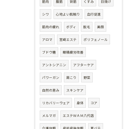
筋肉
腹筋
背筋
くすみ
日焼け
シワ
心地よい肌触り
血行促進
筋肉の疲れ
ボディ
脱毛
美顔
アロマ
宮崎エステ
ポリフェノール
ブドウ糖
眼精疲労改善
アントシアニン
アフターケア
パワーガン
肩こり
野菜
自然の恵み
スキンケア
リカバリーウェア
身体
コア
メルマガ
エステＷＡＭ八代店
介護休暇
産前産後休暇
夏バテ