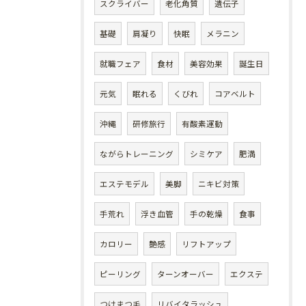
スクライバー
老化角質
遺伝子
基礎
肩凝り
快眠
メラニン
就職フェア
食材
美容効果
誕生日
元気
眠れる
くびれ
コアベルト
沖縄
研修旅行
有酸素運動
ながらトレーニング
シミケア
肥満
エステモデル
美脚
ニキビ対策
手荒れ
浮き血管
手の乾燥
食事
カロリー
艶感
リフトアップ
ピーリング
ターンオーバー
エクステ
つけまつ毛
リバイタラッシュ