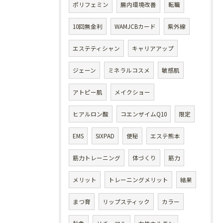
ポリフェミン
腸内環境改善
転職
10回無金利
WAMJCBカード
紫外線
エステティシャン
キャリアアップ
ジェーン
ミネラルコスメ
敏感肌
アトピー肌
メイクショー
ヒアルロン酸
コエンザイムQ10
限定
EMS
SIXPAD
便秘
エステ熊本
筋力トレーニング
体づくり
筋力
メリット
トレーニングメリット
結果
まつ育
リップスティック
カラー