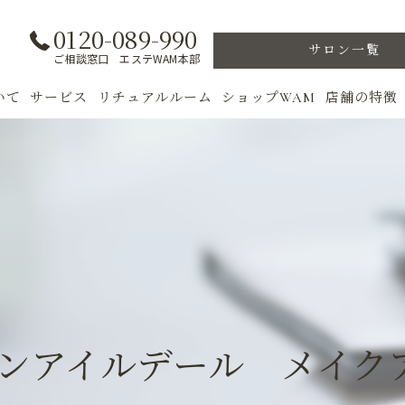
0120-089-990
サロン一覧
ご相談窓口 エステWAM本部
いて
サービス
リチュアルルーム
ショップWAM
店舗の特徴
ト
初めての方へ
季節のトリートメント
美肌
フェイシャル
ウェルカムバック
乾燥肌
対策
ボディ
VIP ROOM
ニキビ
＆キャンペーン
美肌脱毛
スキンケア
ブライダル
トレーニン
ーンアイルデール メイク
女性専用フィットネス