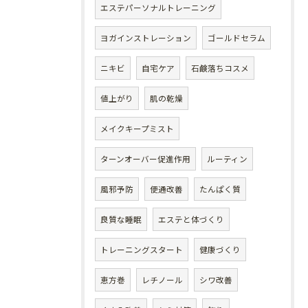
エステパーソナルトレーニング
ヨガインストレーション
ゴールドセラム
ニキビ
自宅ケア
石鹸落ちコスメ
値上がり
肌の乾燥
メイクキープミスト
ターンオーバー促進作用
ルーティン
風邪予防
便通改善
たんぱく質
良質な睡眠
エステと体づくり
トレーニングスタート
健康づくり
恵方巻
レチノール
シワ改善