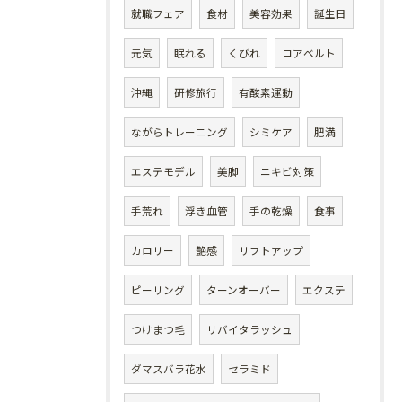
就職フェア
食材
美容効果
誕生日
元気
眠れる
くびれ
コアベルト
沖縄
研修旅行
有酸素運動
ながらトレーニング
シミケア
肥満
エステモデル
美脚
ニキビ対策
手荒れ
浮き血管
手の乾燥
食事
カロリー
艶感
リフトアップ
ピーリング
ターンオーバー
エクステ
つけまつ毛
リバイタラッシュ
ダマスバラ花水
セラミド