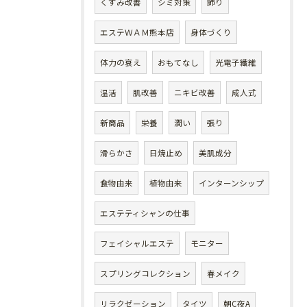
くすみ改善
シミ対策
飾り
エステＷＡＭ熊本店
身体づくり
体力の衰え
おもてなし
光電子繊維
温活
肌改善
ニキビ改善
成人式
新商品
栄養
潤い
張り
滑らかさ
日焼止め
美肌成分
食物由来
植物由来
インターンシップ
エステティシャンの仕事
フェイシャルエステ
モニター
スプリングコレクション
春メイク
リラクゼーション
タイツ
朝C夜A