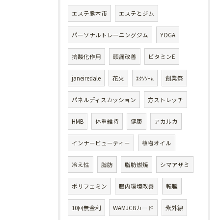
エステ熊本市
エステとジム
パーソナルトレーニングジム
YOGA
抗酸化作用
頭痛改善
ビタミンE
janeiredale
花火
ｴｸｿｿｰﾑ
創業祭
パネルディスカッション
方ストレッチ
HMB
体重維持
健康
アカルカ
インナービューティー
植物オイル
冷え性
脂肪
脂肪燃焼
シマアザミ
ポリフェミン
腸内環境改善
転職
10回無金利
WAMJCBカード
紫外線