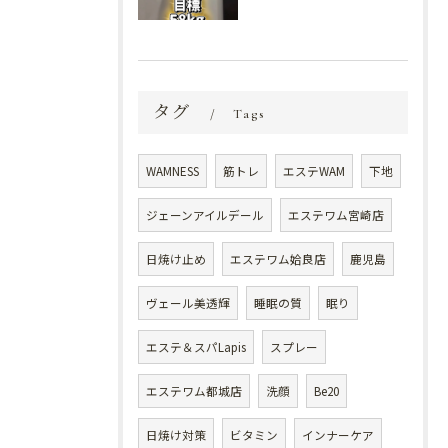
タグ
Tags
WAMNESS
筋トレ
エステWAM
下地
ジェーンアイルデール
エステワム宮崎店
日焼け止め
エステワム姶良店
鹿児島
ヴェール美透輝
睡眠の質
眠り
エステ＆スパLapis
スプレー
エステワム都城店
洗顔
Be20
日焼け対策
ビタミン
インナーケア