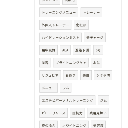
トレーニングメニュー
トレーナー
外国人トレーナー
化粧品
ハイドレーションミスト
美チャージ
暑中見舞
AEA
進路予測
6号
美容
ブライトニングケア
お盆
リジュビネ
若返り
美白
シミ予防
メニュー
ワム
エステとパーソナルトレーニング
ジム
ピローリリース
抵抗力
残暑見舞い
夏の冷え
ホワイトニング
美容液