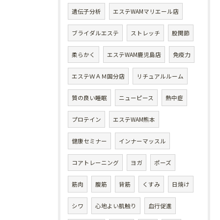
遺伝子分析
エステWAMマリエール店
ブライダルエステ
ストレッチ
股関節
柔らかく
エステWAM鹿児島店
免疫力
エステＷＡＭ国分店
リチュアルルーム
質の良い睡眠
ニューピース
熱中症
プロテイン
エステWAM熊本
健康セミナー
インナーマッスル
コアトレーニング
ヨガ
ポーズ
筋肉
腹筋
背筋
くすみ
日焼け
シワ
心地よい肌触り
血行促進