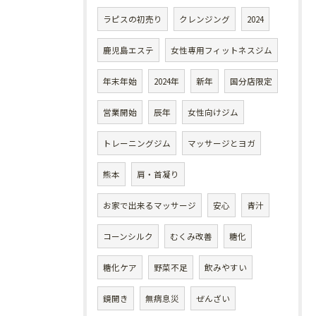
ラピスの初売り
クレンジング
2024
鹿児島エステ
女性専用フィットネスジム
年末年始
2024年
新年
国分店限定
営業開始
辰年
女性向けジム
トレーニングジム
マッサージとヨガ
熊本
肩・首凝り
お家で出来るマッサージ
安心
青汁
コーンシルク
むくみ改善
糖化
糖化ケア
野菜不足
飲みやすい
鏡開き
無病息災
ぜんざい