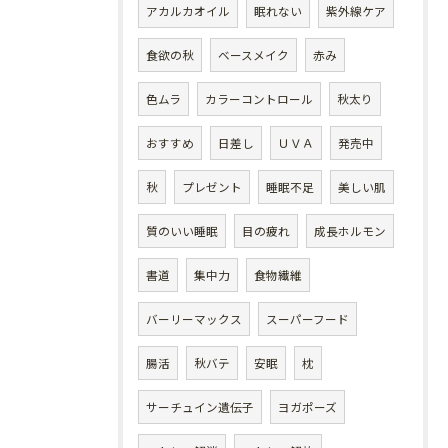
アカルカオイル
眠れない
紫外線ケア
食欲の秋
ベースメイク
赤み
色ムラ
カラーコントロール
秋太り
おすすめ
日差し
ＵＶＡ
発売中
秋
プレゼント
睡眠不足
美しい肌
質のいい睡眠
目の疲れ
成長ホルモン
書道
集中力
食物繊維
バーリーマックス
スーパーフード
腸活
秋バテ
安眠
枕
サーチュイン遺伝子
ヨガポーズ