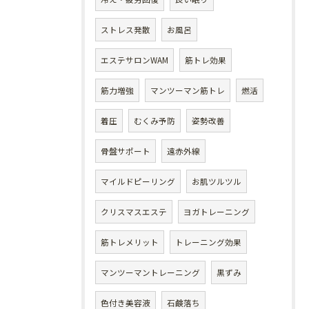
ストレス発散
お風呂
エステサロンWAM
筋トレ効果
筋力増強
マンツーマン筋トレ
燃活
着圧
むくみ予防
姿勢改善
骨盤サポート
遠赤外線
マイルドピーリング
お肌ツルツル
クリスマスエステ
ヨガトレーニング
筋トレメリット
トレーニング効果
マンツーマントレーニング
黒ずみ
色付き美容液
石鹸落ち