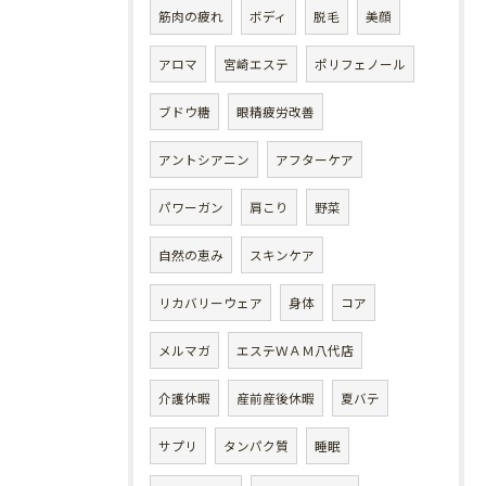
筋肉の疲れ
ボディ
脱毛
美顔
アロマ
宮崎エステ
ポリフェノール
ブドウ糖
眼精疲労改善
アントシアニン
アフターケア
パワーガン
肩こり
野菜
自然の恵み
スキンケア
リカバリーウェア
身体
コア
メルマガ
エステＷＡＭ八代店
介護休暇
産前産後休暇
夏バテ
サプリ
タンパク質
睡眠