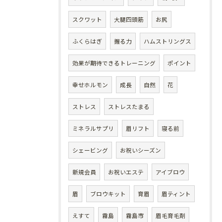
スクワット
大腿四頭筋
お尻
ふくらはぎ
握る力
ハムストリングス
効果が期待できるトレーニング
ポイント
幸せホルモン
成長
自然
花
ストレス
ストレスたまる
ミネラルサプリ
眉リフト
寝る前
シェービング
お祝いシーズン
新規会員
お祝いエステ
アイブロウ
眉
ブロウキット
育眉
眉ティント
えすて
霧島
霧島市
眉毛育毛剤