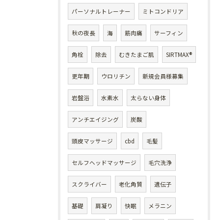
パーソナルトレーナー
ミトコンドリア
秋の夜長
海
筋肉痛
サーフィン
角栓
除去
むきたまご肌
SIRTMAX®
更年期
ウロリチン
新規会員様募集
岩盤浴
水素水
太らない身体
アンチエイジング
炭酸
頭皮マッサージ
cbd
毛髪
セルフヘッドマッサージ
毛穴洗浄
スクライバー
老化角質
遺伝子
基礎
肩凝り
快眠
メラニン