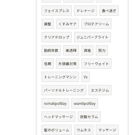
フェイスプレス
ドレナージ
食べ過ぎ
調整
くすみケア
プロテアソーム
クリアドロップ
ジュニパーブライト
勤続年数
美透輝
資格
努力
信頼
片頭痛対策
フリーウェイト
トレーニングマシン
Vs
パーソナルトレーニング
エステジム
romatipofday
wamtipofday
ヘッドマッサージ
炭酸セラム
髪のボリューム
ワムネス
マッサージ