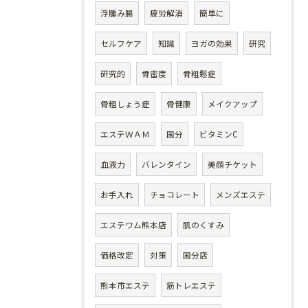
浮腫み腸
疲労解消
簡単に
セルフケア
知識
ヨガの効果
研究
研究的
骨密度
骨粗鬆症
骨粗しょう症
骨健康
メイクアップ
エステＷＡＭ
国分
ビタミンC
血液力
バレンタイン
美顔チケット
お手入れ
チョコレート
メンズエステ
エステワム熊本店
肌のくすみ
価格改定
対策
国分店
熊本市エステ
筋トレエステ