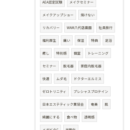
AEA認定試験
メイクセミナー
メイクアップショー
焼けない
リカバリー
WAM八代店農園
社員旅行
福利厚生
痛い
保湿
特典
足浴
癒し
特別感
個室
トレーニング
セミナー
脱毛器
家庭内脱毛器
快適
ムダ毛
ドクターエルミス
ゼロトリニティ
プレシャスプロテイン
日本エステティック業協会
奄美
肌
綺麗にする
食べ物
透明感
メガビタC
抗酸化