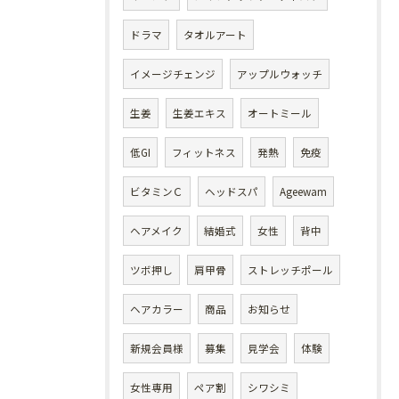
ドラマ
タオルアート
イメージチェンジ
アップルウォッチ
生姜
生姜エキス
オートミール
低GI
フィットネス
発熱
免疫
ビタミンＣ
ヘッドスパ
Ageewam
ヘアメイク
結婚式
女性
背中
ツボ押し
肩甲骨
ストレッチポール
ヘアカラー
商品
お知らせ
新規会員様
募集
見学会
体験
女性専用
ペア割
シワシミ