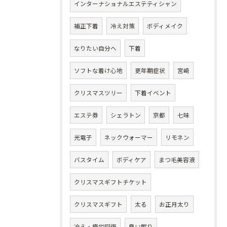
インターナショナルエステティシャン
補正下着
冷え対策
ボディメイク
なりたい自分へ
下着
ソフトな着け心地
更年期症状
宮崎
クリスマスツリー
下着イベント
エステ券
シェラトン
京都
七味
光電子
ネックウォーマー
リモネン
バスタイム
ボディケア
まつ毛美容液
クリスマスギフトチケット
クリスマスギフト
太る
お正月太り
冷え・疲労回復
良い眠り