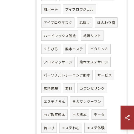
眉ボーテ
アイブロウジェル
アイブロウマスク
垢抜け
ほんわり眉
ハードワックス脱毛
毛流リフト
くちびる
熊本エステ
ビタミンＡ
アロママッサージ
熊本エステサロン
パーソナルトレーニング熊本
サービス
無料体験
無料
カウンセリング
エステさろん
ヨガマンツーマン
ヨガ教室熊本
ヨガ熊本
データ
首コリ
エステわむ
エステ体験