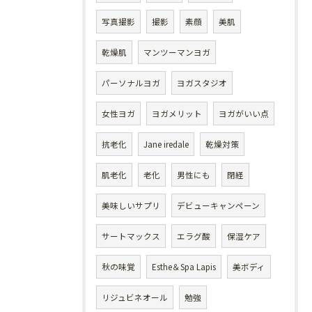
写真撮影
撮影
素顔
美肌
乾燥肌
マンツーマンヨガ
パーソナルヨガ
ヨガスタジオ
女性ヨガ
ヨガメリット
ヨガがいい点
抗老化
Jane iredale
乾燥対策
肌老化
老化
男性にも
閉経
美味しいサプリ
デビューキャンペーン
サートマックス
エラグ酸
保湿ケア
秋の味覚
Esthe＆Spa Lapis
美ボディ
リジュビネオール
勉強