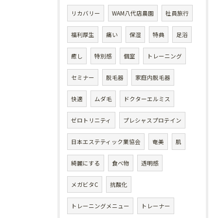
リカバリー
WAM八代店農園
社員旅行
福利厚生
痛い
保湿
特典
足浴
癒し
特別感
個室
トレーニング
セミナー
脱毛器
家庭内脱毛器
快適
ムダ毛
ドクターエルミス
ゼロトリニティ
プレシャスプロテイン
日本エステティック業協会
奄美
肌
綺麗にする
食べ物
透明感
メガビタC
抗酸化
トレーニングメニュー
トレーナー