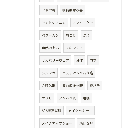
ブドウ糖
眼精疲労改善
アントシアニン
アフターケア
パワーガン
肩こり
野菜
自然の恵み
スキンケア
リカバリーウェア
身体
コア
メルマガ
エステＷＡＭ八代店
介護休暇
産前産後休暇
夏バテ
サプリ
タンパク質
睡眠
AEA認定試験
メイクセミナー
メイクアップショー
焼けない