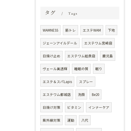
タグ
Tags
WAMNESS
筋トレ
エステWAM
下地
ジェーンアイルデール
エステワム宮崎店
日焼け止め
エステワム姶良店
鹿児島
ヴェール美透輝
睡眠の質
眠り
エステ＆スパLapis
スプレー
エステワム都城店
洗顔
Be20
日焼け対策
ビタミン
インナーケア
紫外線対策
運動
八代