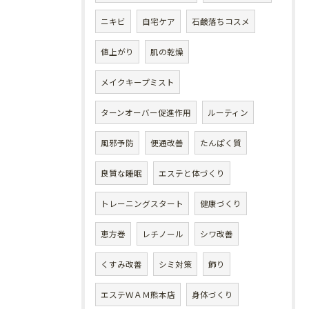
ニキビ
自宅ケア
石鹸落ちコスメ
値上がり
肌の乾燥
メイクキープミスト
ターンオーバー促進作用
ルーティン
風邪予防
便通改善
たんぱく質
良質な睡眠
エステと体づくり
トレーニングスタート
健康づくり
恵方巻
レチノール
シワ改善
くすみ改善
シミ対策
飾り
エステＷＡＭ熊本店
身体づくり