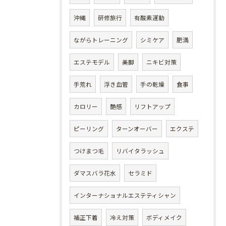
沖縄
研修旅行
有酸素運動
ながらトレーニング
シミケア
肥満
エステモデル
美脚
ニキビ対策
手荒れ
浮き血管
手の乾燥
食事
カロリー
艶感
リフトアップ
ピーリング
ターンオーバー
エクステ
つけまつ毛
リバイタラッシュ
ダマスバラ花水
セラミド
インターナショナルエステティシャン
補正下着
冷え対策
ボディメイク