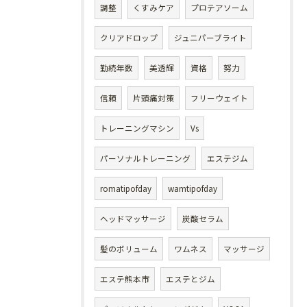
調整
くすみケア
プロテアソーム
クリアドロップ
ジュニパーブライト
勤続年数
美透輝
資格
努力
信頼
片頭痛対策
フリーウェイト
トレーニングマシン
Vs
パーソナルトレーニング
エステジム
romatipofday
wamtipofday
ヘッドマッサージ
炭酸セラム
髪のボリューム
ワムネス
マッサージ
エステ熊本市
エステとジム