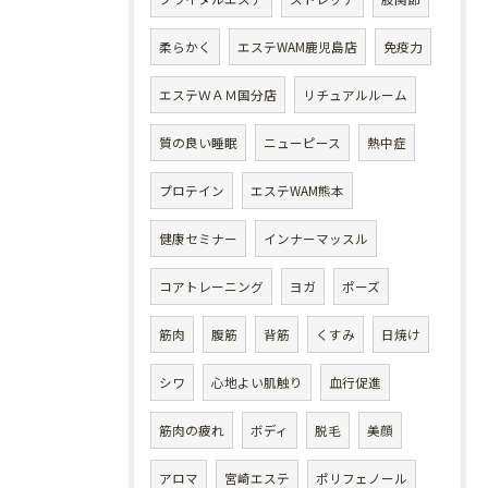
柔らかく
エステWAM鹿児島店
免疫力
エステＷＡＭ国分店
リチュアルルーム
質の良い睡眠
ニューピース
熱中症
プロテイン
エステWAM熊本
健康セミナー
インナーマッスル
コアトレーニング
ヨガ
ポーズ
筋肉
腹筋
背筋
くすみ
日焼け
シワ
心地よい肌触り
血行促進
筋肉の疲れ
ボディ
脱毛
美顔
アロマ
宮崎エステ
ポリフェノール