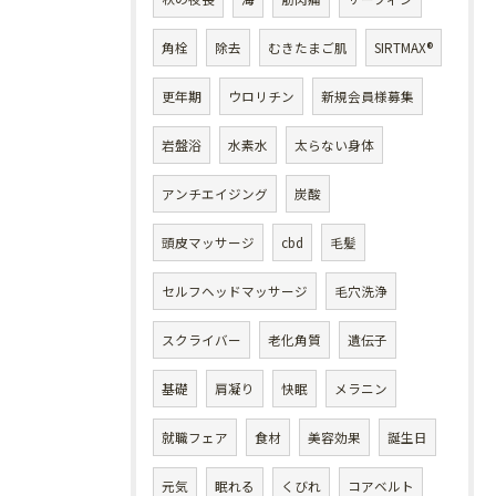
角栓
除去
むきたまご肌
SIRTMAX®
更年期
ウロリチン
新規会員様募集
岩盤浴
水素水
太らない身体
アンチエイジング
炭酸
頭皮マッサージ
cbd
毛髪
セルフヘッドマッサージ
毛穴洗浄
スクライバー
老化角質
遺伝子
基礎
肩凝り
快眠
メラニン
就職フェア
食材
美容効果
誕生日
元気
眠れる
くびれ
コアベルト