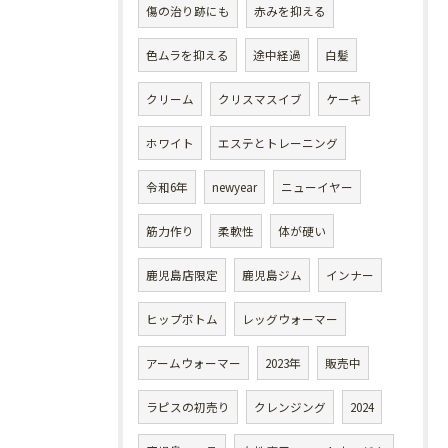
傷の治り跡にも
赤みを抑える
色ムラを抑える
途中経過
白髪
クリーム
クリスマスイブ
ケーキ
ホワイト
エステとトレーニング
令和6年
newyear
ニューイヤー
筋力作り
柔軟性
体が硬い
鹿児島店限定
鹿児島ジム
インナー
ヒップボトム
レッグウォーマー
アームウォーマー
2023年
販売中
ラピスの初売り
クレンジング
2024