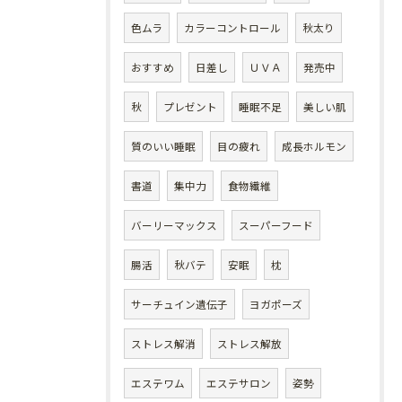
色ムラ
カラーコントロール
秋太り
おすすめ
日差し
ＵＶＡ
発売中
秋
プレゼント
睡眠不足
美しい肌
質のいい睡眠
目の疲れ
成長ホルモン
書道
集中力
食物繊維
バーリーマックス
スーパーフード
腸活
秋バテ
安眠
枕
サーチュイン遺伝子
ヨガポーズ
ストレス解消
ストレス解放
エステワム
エステサロン
姿勢