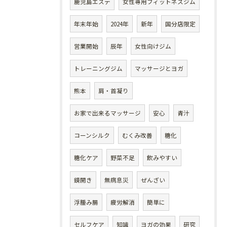
鹿児島エステ
女性専用フィットネスジム
年末年始
2024年
新年
国分店限定
営業開始
辰年
女性向けジム
トレーニングジム
マッサージとヨガ
熊本
肩・首凝り
お家で出来るマッサージ
安心
青汁
コーンシルク
むくみ改善
糖化
糖化ケア
野菜不足
飲みやすい
鏡開き
無病息災
ぜんざい
浮腫み腸
疲労解消
簡単に
セルフケア
知識
ヨガの効果
研究