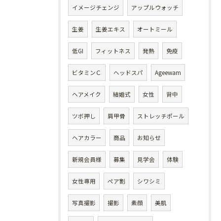
イメージチェンジ
アップルウォッチ
生姜
生姜エキス
オートミール
低GI
フィットネス
発熱
免疫
ビタミンＣ
ヘッドスパ
Ageewam
ヘアメイク
結婚式
女性
背中
ツボ押し
肩甲骨
ストレッチポール
ヘアカラー
商品
お知らせ
新規会員様
募集
見学会
体験
女性専用
ペア割
シワシミ
写真撮影
撮影
素顔
美肌