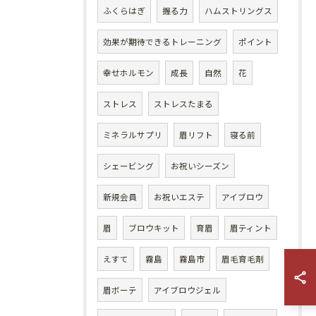
ふくらはぎ
握る力
ハムストリングス
効果が期待できるトレーニング
ポイント
幸せホルモン
成長
自然
花
ストレス
ストレスたまる
ミネラルサプリ
眉リフト
寝る前
シェービング
お祝いシーズン
新規会員
お祝いエステ
アイブロウ
眉
ブロウキット
育眉
眉ティント
えすて
霧島
霧島市
眉毛育毛剤
眉ボーテ
アイブロウジェル