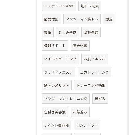
エステサロンWAM
筋トレ効果
筋力増強
マンツーマン筋トレ
燃活
着圧
むくみ予防
姿勢改善
骨盤サポート
遠赤外線
マイルドピーリング
お肌ツルツル
クリスマスエステ
ヨガトレーニング
筋トレメリット
トレーニング効果
マンツーマントレーニング
黒ずみ
色付き美容液
石鹸落ち
ティント美容液
コンシーラー