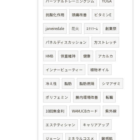
パーソナルトレーニングジム
YOGA
抗酸化作用
頭痛改善
ビタミンE
janeiredale
花火
ｴｸｿｿｰﾑ
創業祭
パネルディスカッション
方ストレッチ
HMB
体重維持
健康
アカルカ
インナービューティー
植物オイル
冷え性
脂肪
脂肪燃焼
シマアザミ
ポリフェミン
腸内環境改善
転職
10回無金利
WAMJCBカード
紫外線
エステティシャン
キャリアアップ
ジェーン
ミネラルコスメ
敏感肌