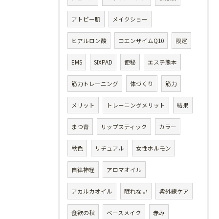
アトピー肌
メイクショー
ヒアルロン酸
コエンザイムQ10
限定
EMS
SIXPAD
便秘
エステ熊本
筋力トレーニング
体づくり
筋力
メリット
トレーニングメリット
結果
まつ育
リップスティック
カラー
秋色
リチュアル
女性ホルモン
自律神経
アロマオイル
アカルカオイル
眠れない
紫外線ケア
食欲の秋
ベースメイク
赤み