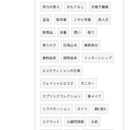
体力の衰え
おもてなし
光電子繊維
温活
肌改善
ニキビ改善
成人式
新商品
栄養
潤い
張り
滑らかさ
日焼止め
美肌成分
食物由来
植物由来
インターンシップ
エステティシャンの仕事
フェイシャルエステ
モニター
スプリングコレクション
春メイク
リラクゼーション
タイツ
朝C夜A
スクワット
大腿四頭筋
お尻