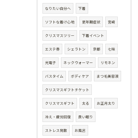
なりたい自分へ
下着
ソフトな着け心地
更年期症状
宮崎
クリスマスツリー
下着イベント
エステ券
シェラトン
京都
七味
光電子
ネックウォーマー
リモネン
バスタイム
ボディケア
まつ毛美容液
クリスマスギフトチケット
クリスマスギフト
太る
お正月太り
冷え・疲労回復
良い眠り
ストレス発散
お風呂