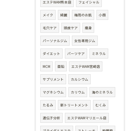
エステWAM熊本店
フェイシャル
メイク
綺麗
梅雨のお肌
小顔
毛穴ケア
頭皮ケア
痩身
パーソナルジム
女性専用ジム
ダイエット
パーツケア
ミネラル
MCM
亜鉛
エステWAM宮崎店
サプリメント
カルシウム
マグネシウム
カリウム
海のミネラル
たるみ
新トリートメント
むくみ
遺伝子分析
エステWAMマリエール店
ブライダルエステ
ストレッチ
股関節