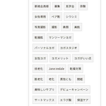
新規会員様
募集
見学会
体験
女性専用
ペア割
シワシミ
写真撮影
撮影
素顔
美肌
乾燥肌
マンツーマンヨガ
パーソナルヨガ
ヨガスタジオ
女性ヨガ
ヨガメリット
ヨガがいい点
抗老化
Jane iredale
乾燥対策
肌老化
老化
男性にも
閉経
美味しいサプリ
デビューキャンペーン
サートマックス
エラグ酸
保湿ケア