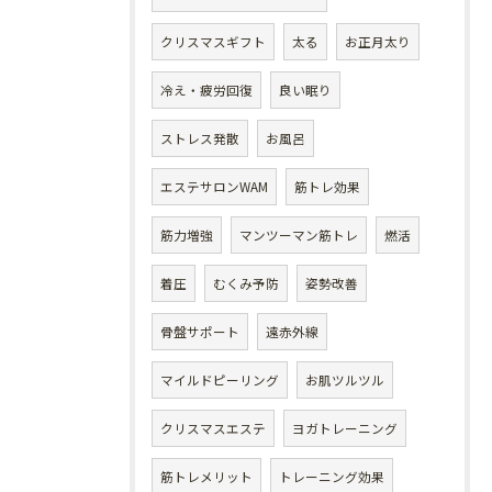
クリスマスギフト
太る
お正月太り
冷え・疲労回復
良い眠り
ストレス発散
お風呂
エステサロンWAM
筋トレ効果
筋力増強
マンツーマン筋トレ
燃活
着圧
むくみ予防
姿勢改善
骨盤サポート
遠赤外線
マイルドピーリング
お肌ツルツル
クリスマスエステ
ヨガトレーニング
筋トレメリット
トレーニング効果