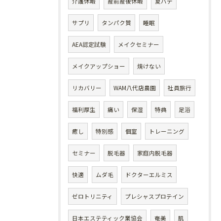
介護休暇
産前産後休暇
夏バテ
サプリ
タンパク質
睡眠
AEA認定試験
メイクセミナー
メイクアップショー
焼けない
リカバリー
WAM八代店農園
社員旅行
福利厚生
痛い
保湿
特典
足浴
癒し
特別感
個室
トレーニング
セミナー
脱毛器
家庭内脱毛器
快適
ムダ毛
ドクターエルミス
ゼロトリニティ
プレシャスプロテイン
日本エステティック業協会
奄美
肌