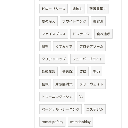
ピローリリース
抵抗力
残暑見舞い
夏の冷え
ホワイトニング
美容液
フェイスプレス
ドレナージ
食べ過ぎ
調整
くすみケア
プロテアソーム
クリアドロップ
ジュニパーブライト
勤続年数
美透輝
資格
努力
信頼
片頭痛対策
フリーウェイト
トレーニングマシン
Vs
パーソナルトレーニング
エステジム
romatipofday
wamtipofday