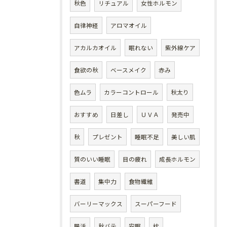
秋色
リチュアル
女性ホルモン
自律神経
アロマオイル
アカルカオイル
眠れない
紫外線ケア
食欲の秋
ベースメイク
赤み
色ムラ
カラーコントロール
秋太り
おすすめ
日差し
ＵＶＡ
発売中
秋
プレゼント
睡眠不足
美しい肌
質のいい睡眠
目の疲れ
成長ホルモン
書道
集中力
食物繊維
バーリーマックス
スーパーフード
腸活
秋バテ
安眠
枕