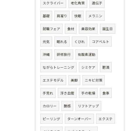
スクライバー
老化角質
遺伝子
基礎
肩凝り
快眠
メラニン
就職フェア
食材
美容効果
誕生日
元気
眠れる
くびれ
コアベルト
沖縄
研修旅行
有酸素運動
ながらトレーニング
シミケア
肥満
エステモデル
美脚
ニキビ対策
手荒れ
浮き血管
手の乾燥
食事
カロリー
艶感
リフトアップ
ピーリング
ターンオーバー
エクステ