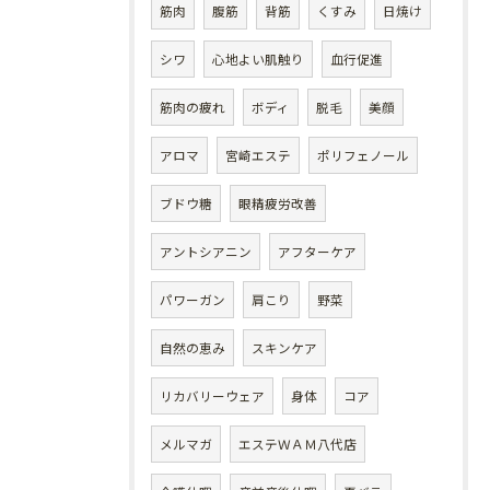
筋肉
腹筋
背筋
くすみ
日焼け
シワ
心地よい肌触り
血行促進
筋肉の疲れ
ボディ
脱毛
美顔
アロマ
宮崎エステ
ポリフェノール
ブドウ糖
眼精疲労改善
アントシアニン
アフターケア
パワーガン
肩こり
野菜
自然の恵み
スキンケア
リカバリーウェア
身体
コア
メルマガ
エステＷＡＭ八代店