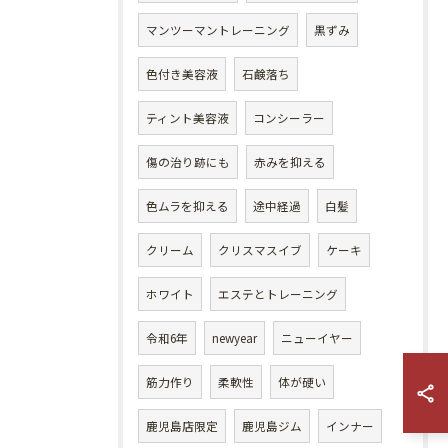
マンツーマントレーニング
黒ずみ
色付き美容液
石鹸落ち
ティント美容液
コンシーラー
傷の治り跡にも
赤みを抑える
色ムラを抑える
途中経過
白髪
クリーム
クリスマスイブ
ケーキ
ホワイト
エステとトレーニング
令和6年
newyear
ニューイヤー
筋力作り
柔軟性
体が硬い
鹿児島店限定
鹿児島ジム
インナー