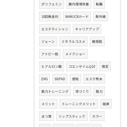
ポリフェミン
腸内環境改善
転職
10回無金利
WAMJCBカード
紫外線
エステティシャン
キャリアアップ
ジェーン
ミネラルコスメ
敏感肌
アトピー肌
メイクショー
ヒアルロン酸
コエンザイムQ10
限定
EMS
SIXPAD
便秘
エステ熊本
筋力トレーニング
体づくり
筋力
メリット
トレーニングメリット
結果
まつ育
リップスティック
カラー