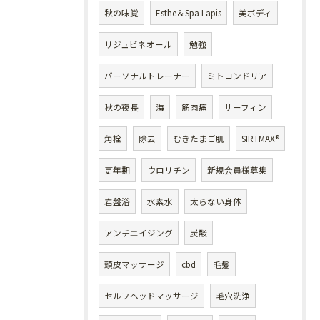
秋の味覚
Esthe＆Spa Lapis
美ボディ
リジュビネオール
勉強
パーソナルトレーナー
ミトコンドリア
秋の夜長
海
筋肉痛
サーフィン
角栓
除去
むきたまご肌
SIRTMAX®
更年期
ウロリチン
新規会員様募集
岩盤浴
水素水
太らない身体
アンチエイジング
炭酸
頭皮マッサージ
cbd
毛髪
セルフヘッドマッサージ
毛穴洗浄