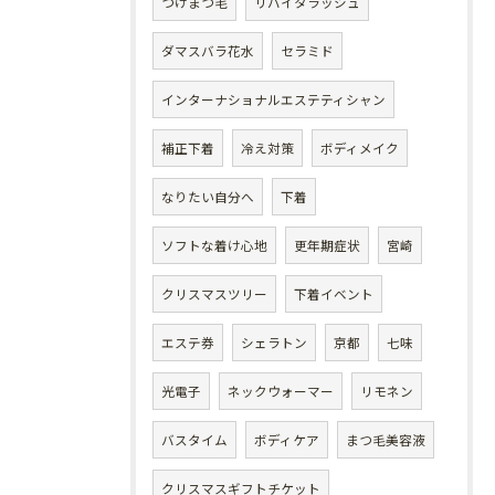
つけまつ毛
リバイタラッシュ
ダマスバラ花水
セラミド
インターナショナルエステティシャン
補正下着
冷え対策
ボディメイク
なりたい自分へ
下着
ソフトな着け心地
更年期症状
宮崎
クリスマスツリー
下着イベント
エステ券
シェラトン
京都
七味
光電子
ネックウォーマー
リモネン
バスタイム
ボディケア
まつ毛美容液
クリスマスギフトチケット