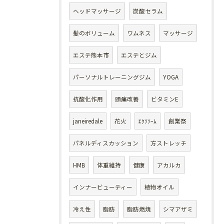
ヘッドマッサージ
炭酸セラム
髪のボリューム
ワムネス
マッサージ
エステ熊本市
エステとジム
パーソナルトレーニングジム
YOGA
抗酸化作用
頭痛改善
ビタミンE
janeiredale
花火
ｴｸｿｿｰﾑ
創業祭
パネルディスカッション
方ストレッチ
HMB
体重維持
健康
アカルカ
インナービューティー
植物オイル
冷え性
脂肪
脂肪燃焼
シマアザミ