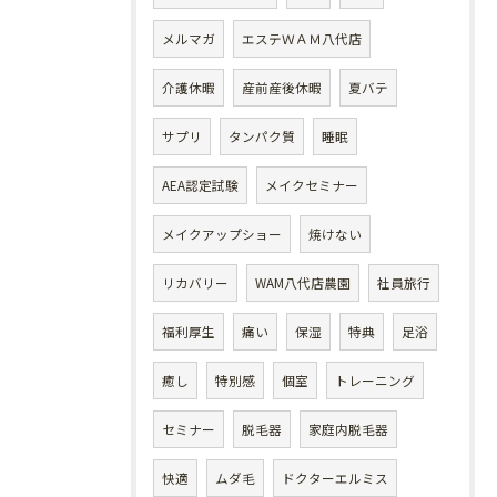
メルマガ
エステＷＡＭ八代店
介護休暇
産前産後休暇
夏バテ
サプリ
タンパク質
睡眠
AEA認定試験
メイクセミナー
メイクアップショー
焼けない
リカバリー
WAM八代店農園
社員旅行
福利厚生
痛い
保湿
特典
足浴
癒し
特別感
個室
トレーニング
セミナー
脱毛器
家庭内脱毛器
快適
ムダ毛
ドクターエルミス