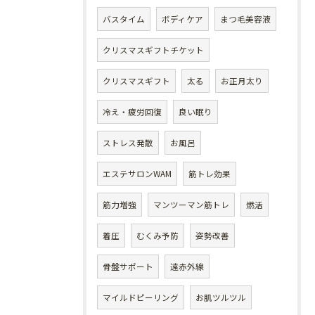
バスタイム
ボディケア
まつ毛美容液
クリスマスギフトチケット
クリスマスギフト
太る
お正月太り
冷え・疲労回復
良い眠り
ストレス発散
お風呂
エステサロンWAM
筋トレ効果
筋力増強
マンツーマン筋トレ
燃活
着圧
むくみ予防
姿勢改善
骨盤サポート
遠赤外線
マイルドピーリング
お肌ツルツル