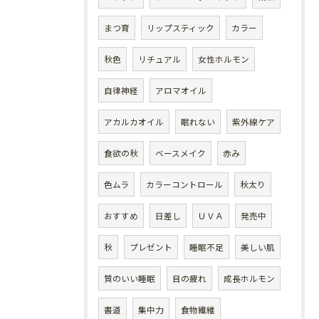
まつ育
リップスティック
カラー
秋色
リチュアル
女性ホルモン
自律神経
アロマオイル
アカルカオイル
眠れない
紫外線ケア
食欲の秋
ベースメイク
赤み
色ムラ
カラーコントロール
秋太り
おすすめ
日差し
ＵＶＡ
発売中
秋
プレゼント
睡眠不足
美しい肌
質のいい睡眠
目の疲れ
成長ホルモン
書道
集中力
食物繊維