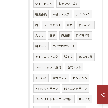
シェービング
お祝いシーズン
新規会員
お祝いエステ
アイブロウ
眉
ブロウキット
育眉
眉ティント
えすて
霧島
霧島市
眉毛育毛剤
眉ボーテ
アイブロウジェル
アイブロウマスク
垢抜け
ほんわり眉
ハードワックス脱毛
毛流リフト
くちびる
熊本エステ
ビタミンＡ
アロママッサージ
熊本エステサロン
パーソナルトレーニング熊本
サービス