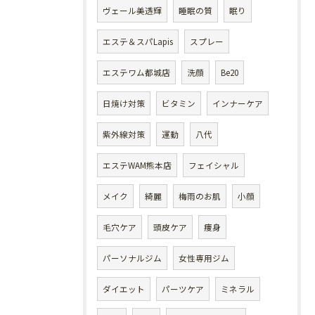
ヴェール美透輝
睡眠の質
眠り
エステ＆スパLapis
スプレー
エステワム都城店
洗顔
Be20
日焼け対策
ビタミン
インナーケア
紫外線対策
運動
八代
エステWAM熊本店
フェイシャル
メイク
綺麗
梅雨のお肌
小顔
毛穴ケア
頭皮ケア
痩身
パーソナルジム
女性専用ジム
ダイエット
パーツケア
ミネラル