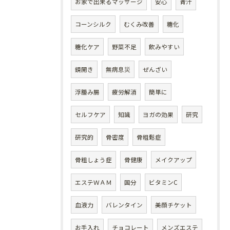
お家で出来るマッサージ
安心
青汁
コーンシルク
むくみ改善
糖化
糖化ケア
野菜不足
飲みやすい
鏡開き
無病息災
ぜんざい
浮腫み腸
疲労解消
簡単に
セルフケア
知識
ヨガの効果
研究
研究的
骨密度
骨粗鬆症
骨粗しょう症
骨健康
メイクアップ
エステＷＡＭ
国分
ビタミンC
血液力
バレンタイン
美顔チケット
お手入れ
チョコレート
メンズエステ