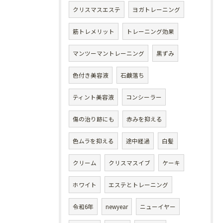
クリスマスエステ
ヨガトレーニング
筋トレメリット
トレーニング効果
マンツーマントレーニング
黒ずみ
色付き美容液
石鹸落ち
ティント美容液
コンシーラー
傷の治り跡にも
赤みを抑える
色ムラを抑える
途中経過
白髪
クリーム
クリスマスイブ
ケーキ
ホワイト
エステとトレーニング
令和6年
newyear
ニューイヤー