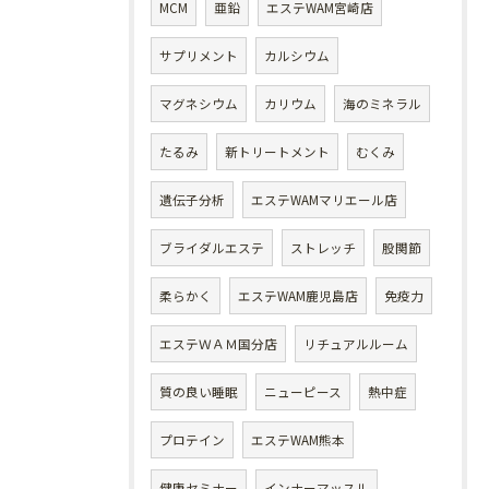
MCM
亜鉛
エステWAM宮崎店
サプリメント
カルシウム
マグネシウム
カリウム
海のミネラル
たるみ
新トリートメント
むくみ
遺伝子分析
エステWAMマリエール店
ブライダルエステ
ストレッチ
股関節
柔らかく
エステWAM鹿児島店
免疫力
エステＷＡＭ国分店
リチュアルルーム
質の良い睡眠
ニューピース
熱中症
プロテイン
エステWAM熊本
健康セミナー
インナーマッスル