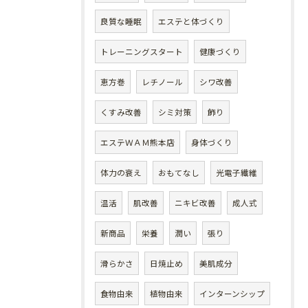
良質な睡眠
エステと体づくり
トレーニングスタート
健康づくり
恵方巻
レチノール
シワ改善
くすみ改善
シミ対策
飾り
エステＷＡＭ熊本店
身体づくり
体力の衰え
おもてなし
光電子繊維
温活
肌改善
ニキビ改善
成人式
新商品
栄養
潤い
張り
滑らかさ
日焼止め
美肌成分
食物由来
植物由来
インターンシップ