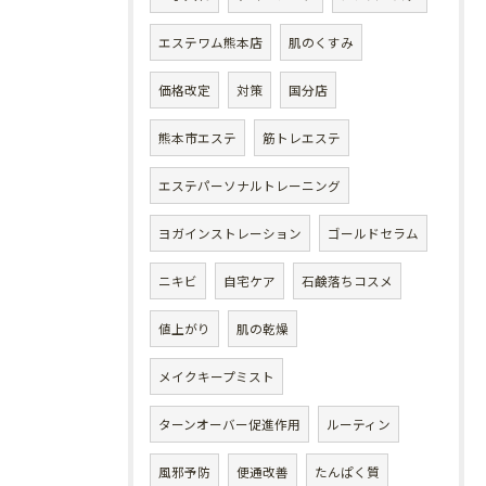
エステワム熊本店
肌のくすみ
価格改定
対策
国分店
熊本市エステ
筋トレエステ
エステパーソナルトレーニング
ヨガインストレーション
ゴールドセラム
ニキビ
自宅ケア
石鹸落ちコスメ
値上がり
肌の乾燥
メイクキープミスト
ターンオーバー促進作用
ルーティン
風邪予防
便通改善
たんぱく質