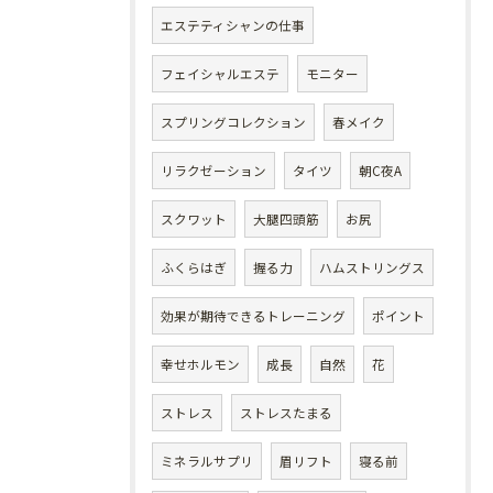
エステティシャンの仕事
フェイシャルエステ
モニター
スプリングコレクション
春メイク
リラクゼーション
タイツ
朝C夜A
スクワット
大腿四頭筋
お尻
ふくらはぎ
握る力
ハムストリングス
効果が期待できるトレーニング
ポイント
幸せホルモン
成長
自然
花
ストレス
ストレスたまる
ミネラルサプリ
眉リフト
寝る前