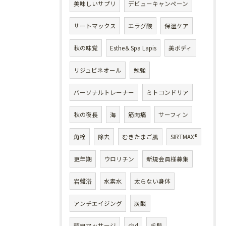
美味しいサプリ
デビューキャンペーン
サートマックス
エラグ酸
保湿ケア
秋の味覚
Esthe＆Spa Lapis
美ボディ
リジュビネオール
勉強
パーソナルトレーナー
ミトコンドリア
秋の夜長
海
筋肉痛
サーフィン
角栓
除去
むきたまご肌
SIRTMAX®
更年期
ウロリチン
新規会員様募集
岩盤浴
水素水
太らない身体
アンチエイジング
炭酸
頭皮マッサージ
cbd
毛髪