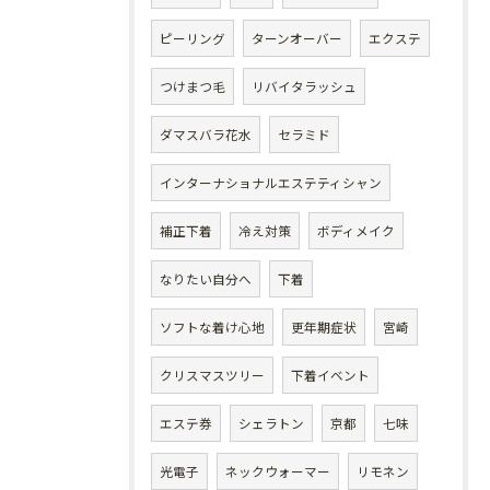
ピーリング
ターンオーバー
エクステ
つけまつ毛
リバイタラッシュ
ダマスバラ花水
セラミド
インターナショナルエステティシャン
補正下着
冷え対策
ボディメイク
なりたい自分へ
下着
ソフトな着け心地
更年期症状
宮崎
クリスマスツリー
下着イベント
エステ券
シェラトン
京都
七味
光電子
ネックウォーマー
リモネン