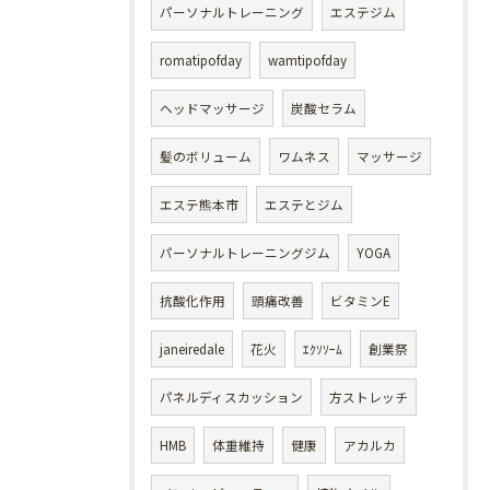
パーソナルトレーニング
エステジム
romatipofday
wamtipofday
ヘッドマッサージ
炭酸セラム
髪のボリューム
ワムネス
マッサージ
エステ熊本市
エステとジム
パーソナルトレーニングジム
YOGA
抗酸化作用
頭痛改善
ビタミンE
janeiredale
花火
ｴｸｿｿｰﾑ
創業祭
パネルディスカッション
方ストレッチ
HMB
体重維持
健康
アカルカ