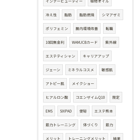
インナービューティー
植物オイル
冷え性
脂肪
脂肪燃焼
シマアザミ
ポリフェミン
腸内環境改善
転職
10回無金利
WAMJCBカード
紫外線
エステティシャン
キャリアアップ
ジェーン
ミネラルコスメ
敏感肌
アトピー肌
メイクショー
ヒアルロン酸
コエンザイムQ10
限定
EMS
SIXPAD
便秘
エステ熊本
筋力トレーニング
体づくり
筋力
メリット
トレーニングメリット
結果