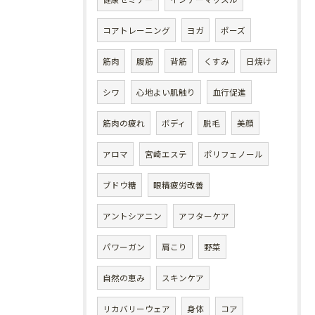
コアトレーニング
ヨガ
ポーズ
筋肉
腹筋
背筋
くすみ
日焼け
シワ
心地よい肌触り
血行促進
筋肉の疲れ
ボディ
脱毛
美顔
アロマ
宮崎エステ
ポリフェノール
ブドウ糖
眼精疲労改善
アントシアニン
アフターケア
パワーガン
肩こり
野菜
自然の恵み
スキンケア
リカバリーウェア
身体
コア