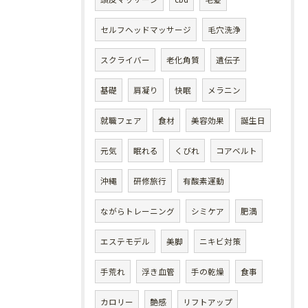
セルフヘッドマッサージ
毛穴洗浄
スクライバー
老化角質
遺伝子
基礎
肩凝り
快眠
メラニン
就職フェア
食材
美容効果
誕生日
元気
眠れる
くびれ
コアベルト
沖縄
研修旅行
有酸素運動
ながらトレーニング
シミケア
肥満
エステモデル
美脚
ニキビ対策
手荒れ
浮き血管
手の乾燥
食事
カロリー
艶感
リフトアップ