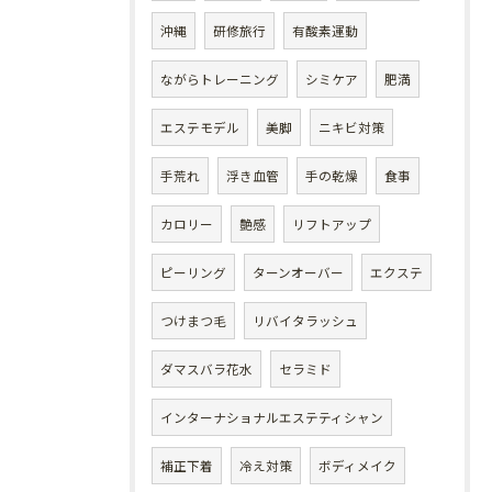
沖縄
研修旅行
有酸素運動
ながらトレーニング
シミケア
肥満
エステモデル
美脚
ニキビ対策
手荒れ
浮き血管
手の乾燥
食事
カロリー
艶感
リフトアップ
ピーリング
ターンオーバー
エクステ
つけまつ毛
リバイタラッシュ
ダマスバラ花水
セラミド
インターナショナルエステティシャン
補正下着
冷え対策
ボディメイク