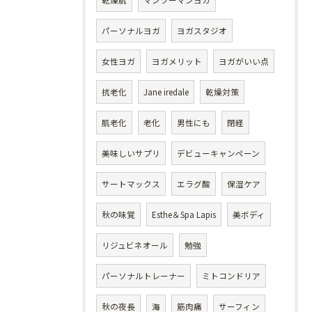
パーソナルヨガ
ヨガスタジオ
女性ヨガ
ヨガメリット
ヨガがいい点
抗老化
Jane iredale
乾燥対策
肌老化
老化
男性にも
閉経
美味しいサプリ
デビューキャンペーン
サートマックス
エラグ酸
保湿ケア
秋の味覚
Esthe＆Spa Lapis
美ボディ
リジュビネオール
勉強
パーソナルトレーナー
ミトコンドリア
秋の夜長
海
筋肉痛
サーフィン