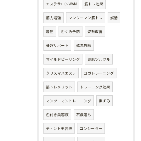
エステサロンWAM
筋トレ効果
筋力増強
マンツーマン筋トレ
燃活
着圧
むくみ予防
姿勢改善
骨盤サポート
遠赤外線
マイルドピーリング
お肌ツルツル
クリスマスエステ
ヨガトレーニング
筋トレメリット
トレーニング効果
マンツーマントレーニング
黒ずみ
色付き美容液
石鹸落ち
ティント美容液
コンシーラー