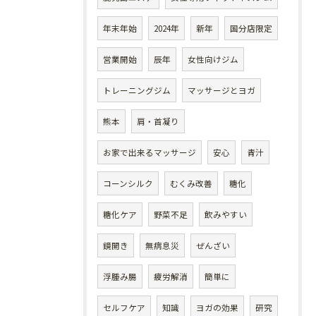
年末年始
2024年
新年
国分店限定
営業開始
辰年
女性向けジム
トレーニングジム
マッサージとヨガ
熊本
肩・首凝り
お家で出来るマッサージ
安心
青汁
コーンシルク
むくみ改善
糖化
糖化ケア
野菜不足
飲みやすい
鏡開き
無病息災
ぜんざい
浮腫み腸
疲労解消
簡単に
セルフケア
知識
ヨガの効果
研究