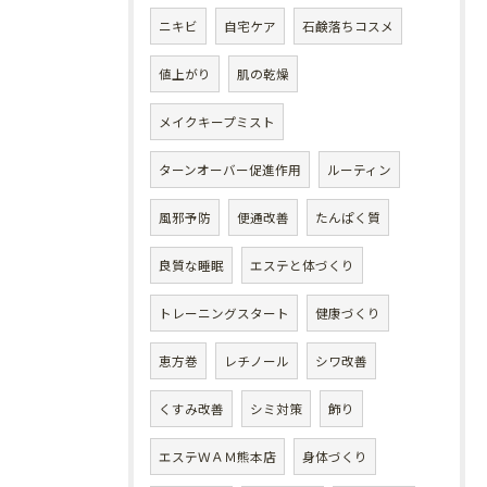
ニキビ
自宅ケア
石鹸落ちコスメ
値上がり
肌の乾燥
メイクキープミスト
ターンオーバー促進作用
ルーティン
風邪予防
便通改善
たんぱく質
良質な睡眠
エステと体づくり
トレーニングスタート
健康づくり
恵方巻
レチノール
シワ改善
くすみ改善
シミ対策
飾り
エステＷＡＭ熊本店
身体づくり