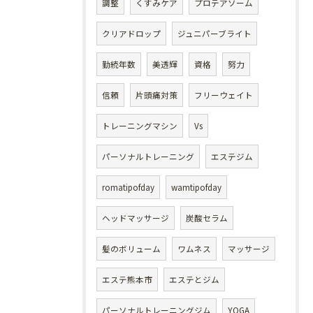
調整
くすみケア
プロテアソーム
クリアドロップ
ジュニパーブライト
勤続年数
美透輝
資格
努力
信頼
片頭痛対策
フリーウェイト
トレーニングマシン
Vs
パーソナルトレーニング
エステジム
romatipofday
wamtipofday
ヘッドマッサージ
炭酸セラム
髪のボリューム
ワムネス
マッサージ
エステ熊本市
エステとジム
パーソナルトレーニングジム
YOGA