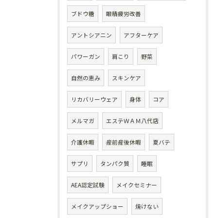
ブドウ糖
眼精疲労改善
アントシアニン
アフターケア
パワーガン
肩こり
野菜
自然の恵み
スキンケア
リカバリーウェア
身体
コア
メルマガ
エステＷＡＭ八代店
介護休暇
産前産後休暇
夏バテ
サプリ
タンパク質
睡眠
AEA認定試験
メイクセミナー
メイクアップショー
焼けない