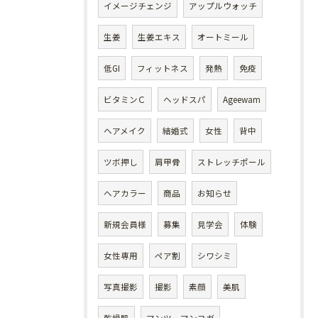
イメージチェンジ
アップルウォッチ
生姜
生姜エキス
オートミール
低GI
フィットネス
発熱
免疫
ビタミンＣ
ヘッドスパ
Ageewam
ヘアメイク
結婚式
女性
背中
ツボ押し
肩甲骨
ストレッチポール
ヘアカラー
商品
お知らせ
新規会員様
募集
見学会
体験
女性専用
ペア割
シワシミ
写真撮影
撮影
素顔
美肌
乾燥肌
マンツーマンヨガ