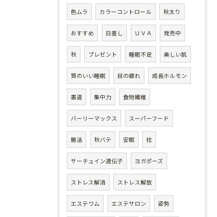
色ムラ
カラーコントロール
秋太り
おすすめ
日差し
ＵＶＡ
発売中
秋
プレゼント
睡眠不足
美しい肌
質のいい睡眠
目の疲れ
成長ホルモン
書道
集中力
食物繊維
バーリーマックス
スーパーフード
腸活
秋バテ
安眠
枕
サーチュイン遺伝子
ヨガポーズ
ストレス解消
ストレス解放
エステワム
エステサロン
姿勢