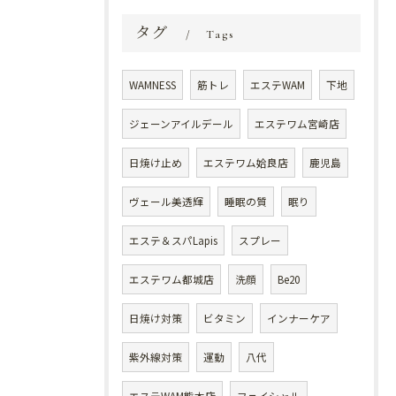
タグ
Tags
WAMNESS
筋トレ
エステWAM
下地
ジェーンアイルデール
エステワム宮崎店
日焼け止め
エステワム姶良店
鹿児島
ヴェール美透輝
睡眠の質
眠り
エステ＆スパLapis
スプレー
エステワム都城店
洗顔
Be20
日焼け対策
ビタミン
インナーケア
紫外線対策
運動
八代
エステWAM熊本店
フェイシャル