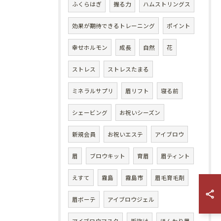
ふくらはぎ
握る力
ハムストリングス
効果が期待できるトレーニング
ポイント
幸せホルモン
成長
自然
花
ストレス
ストレスたまる
ミネラルサプリ
眉リフト
寝る前
シェービング
お祝いシーズン
新規会員
お祝いエステ
アイブロウ
眉
ブロウキット
育眉
眉ティント
えすて
霧島
霧島市
眉毛育毛剤
眉ボーテ
アイブロウジェル
アイブロウマスク
垢抜け
ほんわり眉