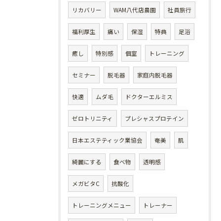
リカバリー
WAM八代店農園
社員旅行
福利厚生
痛い
保湿
特典
足浴
癒し
特別感
個室
トレーニング
セミナー
脱毛器
家庭内脱毛器
快適
ムダ毛
ドクターエルミス
ゼロトリニティ
プレシャスプロテイン
日本エステティック業協会
奄美
肌
綺麗にする
食べ物
透明感
メガビタC
抗酸化
トレーニングメニュー
トレーナー