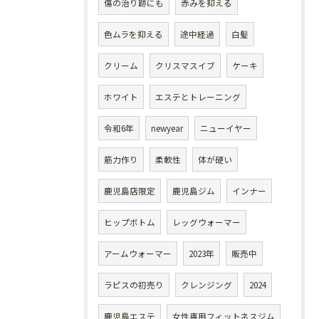
傷の治り跡にも
赤みを抑える
色ムラを抑える
途中経過
白髪
クリーム
クリスマスイブ
ケーキ
ホワイト
エステとトレーニング
令和6年
newyear
ニューイヤー
筋力作り
柔軟性
体が硬い
鹿児島店限定
鹿児島ジム
インナー
ヒップボトム
レッグウォーマー
アームウォーマー
2023年
販売中
ラピスの初売り
クレンジング
2024
鹿児島エステ
女性専用フィットネスジム