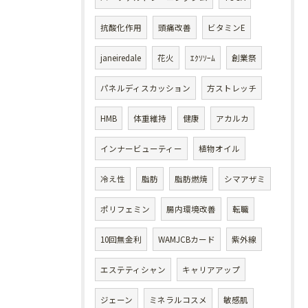
抗酸化作用
頭痛改善
ビタミンE
janeiredale
花火
ｴｸｿｿｰﾑ
創業祭
パネルディスカッション
方ストレッチ
HMB
体重維持
健康
アカルカ
インナービューティー
植物オイル
冷え性
脂肪
脂肪燃焼
シマアザミ
ポリフェミン
腸内環境改善
転職
10回無金利
WAMJCBカード
紫外線
エステティシャン
キャリアアップ
ジェーン
ミネラルコスメ
敏感肌