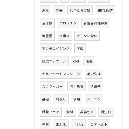
角栓
除去
むきたまご肌
SIRTMAX®
更年期
ウロリチン
新規会員様募集
岩盤浴
水素水
太らない身体
アンチエイジング
炭酸
頭皮マッサージ
cbd
毛髪
セルフヘッドマッサージ
毛穴洗浄
スクライバー
老化角質
遺伝子
基礎
肩凝り
快眠
メラニン
就職フェア
食材
美容効果
誕生日
元気
眠れる
くびれ
コアベルト