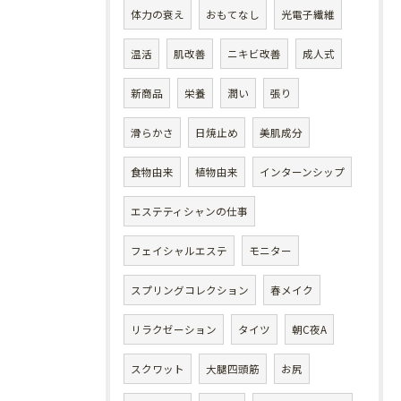
体力の衰え
おもてなし
光電子繊維
温活
肌改善
ニキビ改善
成人式
新商品
栄養
潤い
張り
滑らかさ
日焼止め
美肌成分
食物由来
植物由来
インターンシップ
エステティシャンの仕事
フェイシャルエステ
モニター
スプリングコレクション
春メイク
リラクゼーション
タイツ
朝C夜A
スクワット
大腿四頭筋
お尻