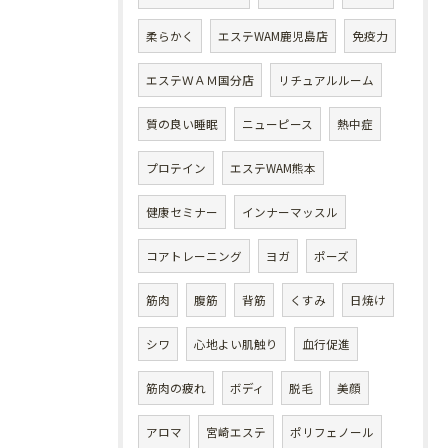
柔らかく
エステWAM鹿児島店
免疫力
エステＷＡＭ国分店
リチュアルルーム
質の良い睡眠
ニューピース
熱中症
プロテイン
エステWAM熊本
健康セミナー
インナーマッスル
コアトレーニング
ヨガ
ポーズ
筋肉
腹筋
背筋
くすみ
日焼け
シワ
心地よい肌触り
血行促進
筋肉の疲れ
ボディ
脱毛
美顔
アロマ
宮崎エステ
ポリフェノール