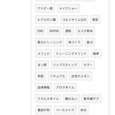
アトピー肌
メイクショー
ヒアルロン酸
コエンザイムQ10
限定
EMS
SIXPAD
便秘
エステ熊本
筋力トレーニング
体づくり
筋力
メリット
トレーニングメリット
結果
まつ育
リップスティック
カラー
秋色
リチュアル
女性ホルモン
自律神経
アロマオイル
アカルカオイル
眠れない
紫外線ケア
食欲の秋
ベースメイク
赤み