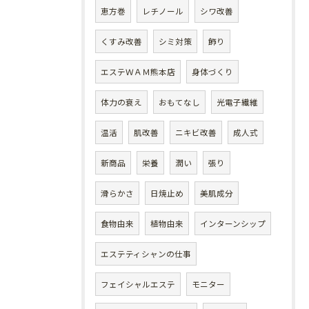
恵方巻
レチノール
シワ改善
くすみ改善
シミ対策
飾り
エステＷＡＭ熊本店
身体づくり
体力の衰え
おもてなし
光電子繊維
温活
肌改善
ニキビ改善
成人式
新商品
栄養
潤い
張り
滑らかさ
日焼止め
美肌成分
食物由来
植物由来
インターンシップ
エステティシャンの仕事
フェイシャルエステ
モニター