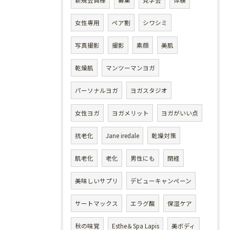
新規会員様
募集
見学会
体験
女性専用
ペア割
シワシミ
写真撮影
撮影
素顔
美肌
乾燥肌
マンツーマンヨガ
パーソナルヨガ
ヨガスタジオ
女性ヨガ
ヨガメリット
ヨガがいい点
抗老化
Jane iredale
乾燥対策
肌老化
老化
男性にも
閉経
美味しいサプリ
デビューキャンペーン
サートマックス
エラグ酸
保湿ケア
秋の味覚
Esthe＆Spa Lapis
美ボディ