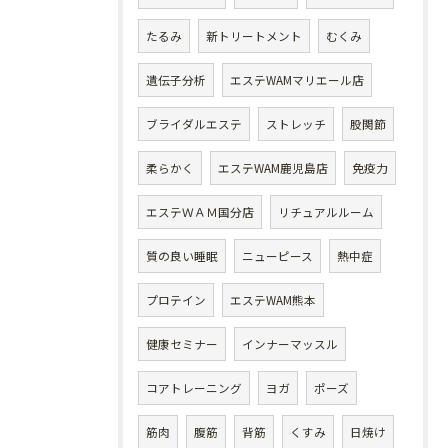
たるみ
新トリートメント
むくみ
遺伝子分析
エステWAMマリエール店
ブライダルエステ
ストレッチ
股関節
柔らかく
エステWAM鹿児島店
免疫力
エステＷＡＭ国分店
リチュアルルーム
質の良い睡眠
ニューピース
熱中症
プロテイン
エステWAM熊本
健康セミナー
インナーマッスル
コアトレーニング
ヨガ
ポーズ
筋肉
腹筋
背筋
くすみ
日焼け