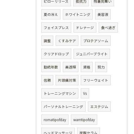
ピローリリース
抵抗力
残暑見舞い
夏の冷え
ホワイトニング
美容液
フェイスプレス
ドレナージ
食べ過ぎ
調整
くすみケア
プロテアソーム
クリアドロップ
ジュニパーブライト
勤続年数
美透輝
資格
努力
信頼
片頭痛対策
フリーウェイト
トレーニングマシン
Vs
パーソナルトレーニング
エステジム
romatipofday
wamtipofday
ヘッドマッサージ
炭酸セラム