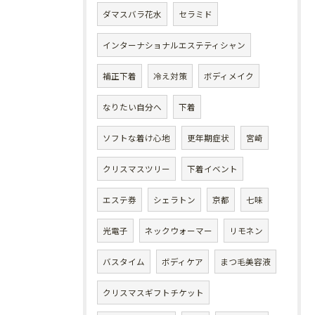
ダマスバラ花水
セラミド
インターナショナルエステティシャン
補正下着
冷え対策
ボディメイク
なりたい自分へ
下着
ソフトな着け心地
更年期症状
宮崎
クリスマスツリー
下着イベント
エステ券
シェラトン
京都
七味
光電子
ネックウォーマー
リモネン
バスタイム
ボディケア
まつ毛美容液
クリスマスギフトチケット