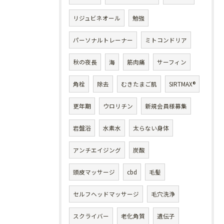
リジュビネオール
勉強
パーソナルトレーナー
ミトコンドリア
秋の夜長
海
筋肉痛
サーフィン
角栓
除去
むきたまご肌
SIRTMAX®
更年期
ウロリチン
新規会員様募集
岩盤浴
水素水
太らない身体
アンチエイジング
炭酸
頭皮マッサージ
cbd
毛髪
セルフヘッドマッサージ
毛穴洗浄
スクライバー
老化角質
遺伝子