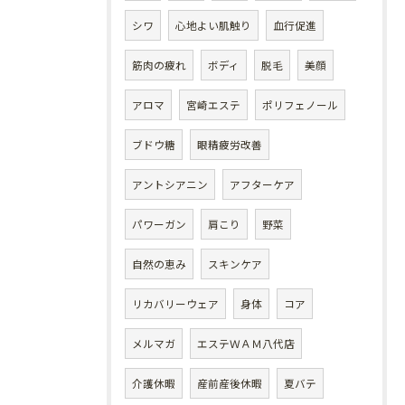
シワ
心地よい肌触り
血行促進
筋肉の疲れ
ボディ
脱毛
美顔
アロマ
宮崎エステ
ポリフェノール
ブドウ糖
眼精疲労改善
アントシアニン
アフターケア
パワーガン
肩こり
野菜
自然の恵み
スキンケア
リカバリーウェア
身体
コア
メルマガ
エステＷＡＭ八代店
介護休暇
産前産後休暇
夏バテ