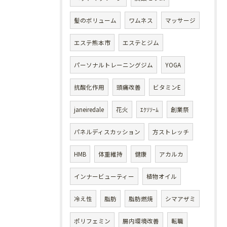
髪のボリューム
ワムネス
マッサージ
エステ熊本市
エステとジム
パーソナルトレーニングジム
YOGA
抗酸化作用
頭痛改善
ビタミンE
janeiredale
花火
ｴｸｿｿｰﾑ
創業祭
パネルディスカッション
方ストレッチ
HMB
体重維持
健康
アカルカ
インナービューティー
植物オイル
冷え性
脂肪
脂肪燃焼
シマアザミ
ポリフェミン
腸内環境改善
転職