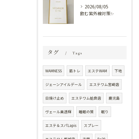
2026/08/05
飲む紫外線対策✨
タグ
Tags
WAMNESS
筋トレ
エステWAM
下地
ジェーンアイルデール
エステワム宮崎店
日焼け止め
エステワム姶良店
鹿児島
ヴェール美透輝
睡眠の質
眠り
エステ＆スパLapis
スプレー