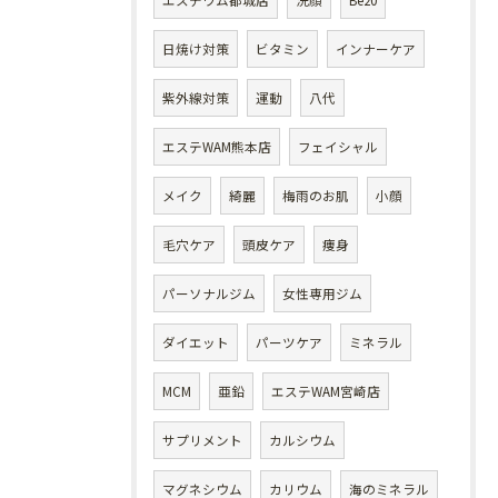
エステワム都城店
洗顔
Be20
日焼け対策
ビタミン
インナーケア
紫外線対策
運動
八代
エステWAM熊本店
フェイシャル
メイク
綺麗
梅雨のお肌
小顔
毛穴ケア
頭皮ケア
痩身
パーソナルジム
女性専用ジム
ダイエット
パーツケア
ミネラル
MCM
亜鉛
エステWAM宮崎店
サプリメント
カルシウム
マグネシウム
カリウム
海のミネラル