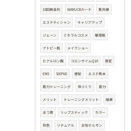
10回無金利
WAMJCBカード
紫外線
エステティシャン
キャリアアップ
ジェーン
ミネラルコスメ
敏感肌
アトピー肌
メイクショー
ヒアルロン酸
コエンザイムQ10
限定
EMS
SIXPAD
便秘
エステ熊本
筋力トレーニング
体づくり
筋力
メリット
トレーニングメリット
結果
まつ育
リップスティック
カラー
秋色
リチュアル
女性ホルモン