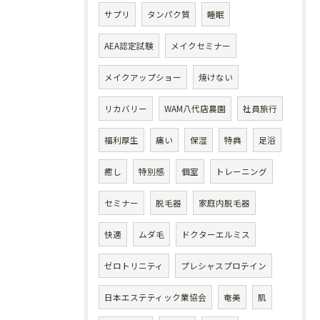
サプリ
タンパク質
睡眠
AEA認定試験
メイクセミナー
メイクアップショー
焼けない
リカバリー
WAM八代店農園
社員旅行
福利厚生
痛い
保湿
特典
足浴
癒し
特別感
個室
トレーニング
セミナー
脱毛器
家庭内脱毛器
快適
ムダ毛
ドクターエルミス
ゼロトリニティ
プレシャスプロテイン
日本エステティック業協会
奄美
肌