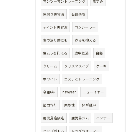
マンツーマントレーニング
黒ずみ
色付き美容液
石鹸落ち
ティント美容液
コンシーラー
傷の治り跡にも
赤みを抑える
色ムラを抑える
途中経過
白髪
クリーム
クリスマスイブ
ケーキ
ホワイト
エステとトレーニング
令和6年
newyear
ニューイヤー
筋力作り
柔軟性
体が硬い
鹿児島店限定
鹿児島ジム
インナー
ヒップボトム
レッグウォーマー