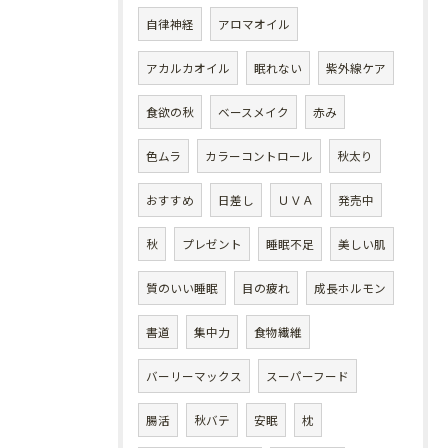
自律神経
アロマオイル
アカルカオイル
眠れない
紫外線ケア
食欲の秋
ベースメイク
赤み
色ムラ
カラーコントロール
秋太り
おすすめ
日差し
ＵＶＡ
発売中
秋
プレゼント
睡眠不足
美しい肌
質のいい睡眠
目の疲れ
成長ホルモン
書道
集中力
食物繊維
バーリーマックス
スーパーフード
腸活
秋バテ
安眠
枕