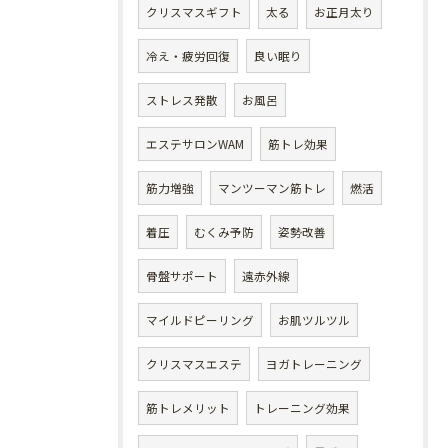
クリスマスギフト
太る
お正月太り
冷え・疲労回復
良い眠り
ストレス発散
お風呂
エステサロンWAM
筋トレ効果
筋力増強
マンツーマン筋トレ
燃活
着圧
むくみ予防
姿勢改善
骨盤サポート
遠赤外線
マイルドピーリング
お肌ツルツル
クリスマスエステ
ヨガトレーニング
筋トレメリット
トレーニング効果