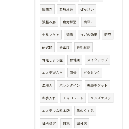
鏡開き
無病息災
ぜんざい
浮腫み腸
疲労解消
簡単に
セルフケア
知識
ヨガの効果
研究
研究的
骨密度
骨粗鬆症
骨粗しょう症
骨健康
メイクアップ
エステＷＡＭ
国分
ビタミンC
血液力
バレンタイン
美顔チケット
お手入れ
チョコレート
メンズエステ
エステワム熊本店
肌のくすみ
価格改定
対策
国分店