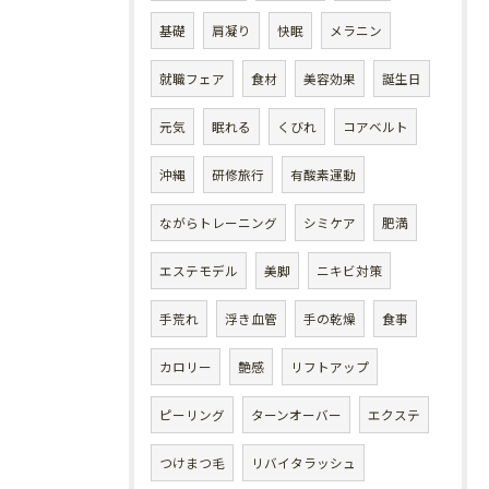
基礎
肩凝り
快眠
メラニン
就職フェア
食材
美容効果
誕生日
元気
眠れる
くびれ
コアベルト
沖縄
研修旅行
有酸素運動
ながらトレーニング
シミケア
肥満
エステモデル
美脚
ニキビ対策
手荒れ
浮き血管
手の乾燥
食事
カロリー
艶感
リフトアップ
ピーリング
ターンオーバー
エクステ
つけまつ毛
リバイタラッシュ