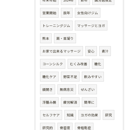
年末年始
2024年
新年
国分店限定
営業開始
辰年
女性向けジム
トレーニングジム
マッサージとヨガ
熊本
肩・首凝り
お家で出来るマッサージ
安心
青汁
コーンシルク
むくみ改善
糖化
糖化ケア
野菜不足
飲みやすい
鏡開き
無病息災
ぜんざい
浮腫み腸
疲労解消
簡単に
セルフケア
知識
ヨガの効果
研究
研究的
骨密度
骨粗鬆症