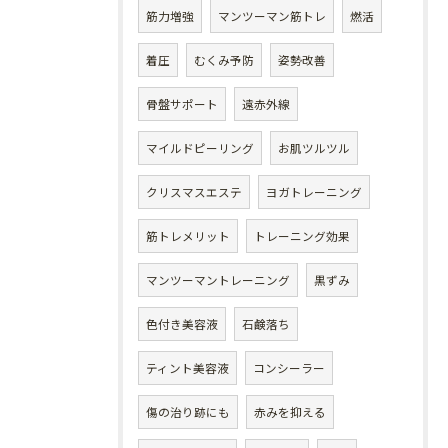
筋力増強
マンツーマン筋トレ
燃活
着圧
むくみ予防
姿勢改善
骨盤サポート
遠赤外線
マイルドピーリング
お肌ツルツル
クリスマスエステ
ヨガトレーニング
筋トレメリット
トレーニング効果
マンツーマントレーニング
黒ずみ
色付き美容液
石鹸落ち
ティント美容液
コンシーラー
傷の治り跡にも
赤みを抑える