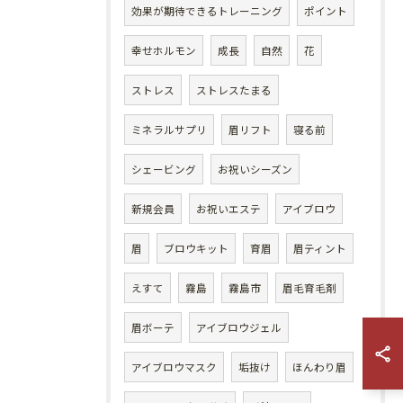
効果が期待できるトレーニング
ポイント
幸せホルモン
成長
自然
花
ストレス
ストレスたまる
ミネラルサプリ
眉リフト
寝る前
シェービング
お祝いシーズン
新規会員
お祝いエステ
アイブロウ
眉
ブロウキット
育眉
眉ティント
えすて
霧島
霧島市
眉毛育毛剤
眉ボーテ
アイブロウジェル
アイブロウマスク
垢抜け
ほんわり眉