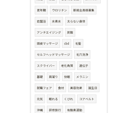
更年期
ウロリチン
新規会員様募集
岩盤浴
水素水
太らない身体
アンチエイジング
炭酸
頭皮マッサージ
cbd
毛髪
セルフヘッドマッサージ
毛穴洗浄
スクライバー
老化角質
遺伝子
基礎
肩凝り
快眠
メラニン
就職フェア
食材
美容効果
誕生日
元気
眠れる
くびれ
コアベルト
沖縄
研修旅行
有酸素運動