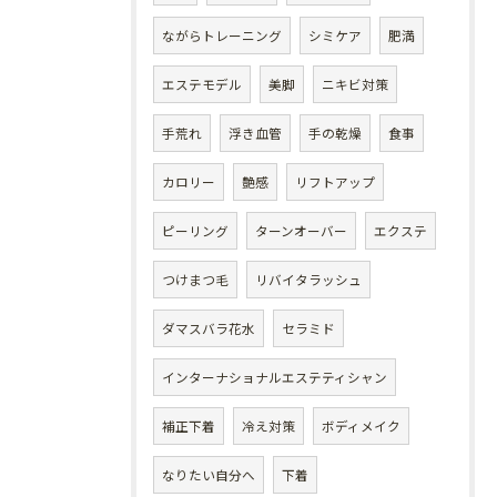
ながらトレーニング
シミケア
肥満
エステモデル
美脚
ニキビ対策
手荒れ
浮き血管
手の乾燥
食事
カロリー
艶感
リフトアップ
ピーリング
ターンオーバー
エクステ
つけまつ毛
リバイタラッシュ
ダマスバラ花水
セラミド
インターナショナルエステティシャン
補正下着
冷え対策
ボディメイク
なりたい自分へ
下着