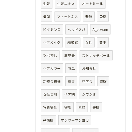
生姜
生姜エキス
オートミール
低GI
フィットネス
発熱
免疫
ビタミンＣ
ヘッドスパ
Ageewam
ヘアメイク
結婚式
女性
背中
ツボ押し
肩甲骨
ストレッチポール
ヘアカラー
商品
お知らせ
新規会員様
募集
見学会
体験
女性専用
ペア割
シワシミ
写真撮影
撮影
素顔
美肌
乾燥肌
マンツーマンヨガ