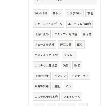
WAMNESS
筋トレ
エステWAM
下地
ジェーンアイルデール
エステワム宮崎店
日焼け止め
エステワム姶良店
鹿児島
ヴェール美透輝
睡眠の質
眠り
エステ＆スパLapis
スプレー
エステワム都城店
洗顔
Be20
日焼け対策
ビタミン
インナーケア
紫外線対策
運動
八代
エステWAM熊本店
フェイシャル