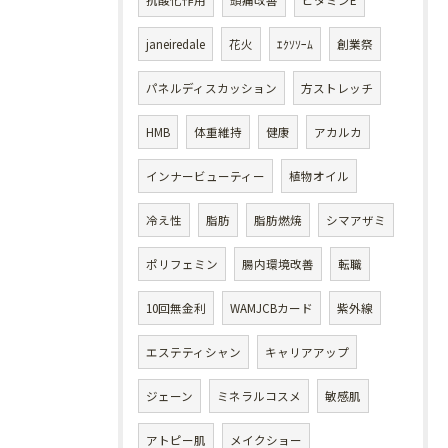
抗酸化作用
頭痛改善
ビタミンE
janeiredale
花火
ｴｸｿｿｰﾑ
創業祭
パネルディスカッション
方ストレッチ
HMB
体重維持
健康
アカルカ
インナービューティー
植物オイル
冷え性
脂肪
脂肪燃焼
シマアザミ
ポリフェミン
腸内環境改善
転職
10回無金利
WAMJCBカード
紫外線
エステティシャン
キャリアアップ
ジェーン
ミネラルコスメ
敏感肌
アトピー肌
メイクショー