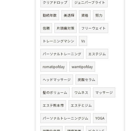
クリアドロップ
ジュニパーブライト
勤続年数
美透輝
資格
努力
信頼
片頭痛対策
フリーウェイト
トレーニングマシン
Vs
パーソナルトレーニング
エステジム
romatipofday
wamtipofday
ヘッドマッサージ
炭酸セラム
髪のボリューム
ワムネス
マッサージ
エステ熊本市
エステとジム
パーソナルトレーニングジム
YOGA