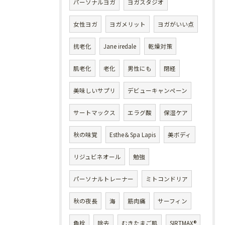
パーソナルヨガ
ヨガスタジオ
女性ヨガ
ヨガメリット
ヨガがいい点
抗老化
Jane iredale
乾燥対策
肌老化
老化
男性にも
閉経
美味しいサプリ
デビューキャンペーン
サートマックス
エラグ酸
保湿ケア
秋の味覚
Esthe＆Spa Lapis
美ボディ
リジュビネオール
勉強
パーソナルトレーナー
ミトコンドリア
秋の夜長
海
筋肉痛
サーフィン
角栓
除去
むきたまご肌
SIRTMAX®