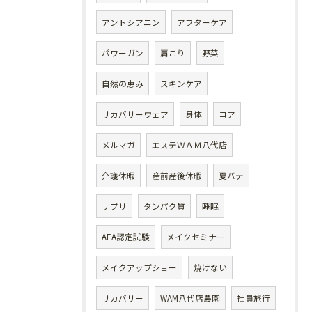
アントシアニン
アフターケア
パワーガン
肩こり
野菜
自然の恵み
スキンケア
リカバリーウェア
身体
コア
メルマガ
エステＷＡＭ八代店
介護休暇
産前産後休暇
夏バテ
サプリ
タンパク質
睡眠
AEA認定試験
メイクセミナー
メイクアップショー
焼けない
リカバリー
WAM八代店農園
社員旅行