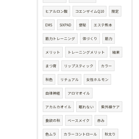
ヒアルロン酸
コエンザイムQ10
限定
EMS
SIXPAD
便秘
エステ熊本
筋力トレーニング
体づくり
筋力
メリット
トレーニングメリット
結果
まつ育
リップスティック
カラー
秋色
リチュアル
女性ホルモン
自律神経
アロマオイル
アカルカオイル
眠れない
紫外線ケア
食欲の秋
ベースメイク
赤み
色ムラ
カラーコントロール
秋太り