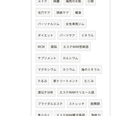
メイク
綺麗
梅雨のお肌
小顔
毛穴ケア
頭皮ケア
痩身
パーソナルジム
女性専用ジム
ダイエット
パーツケア
ミネラル
MCM
亜鉛
エステWAM宮崎店
サプリメント
カルシウム
マグネシウム
カリウム
海のミネラル
たるみ
新トリートメント
むくみ
遺伝子分析
エステWAMマリエール店
ブライダルエステ
ストレッチ
股関節
柔らかく
エステWAM鹿児島店
免疫力