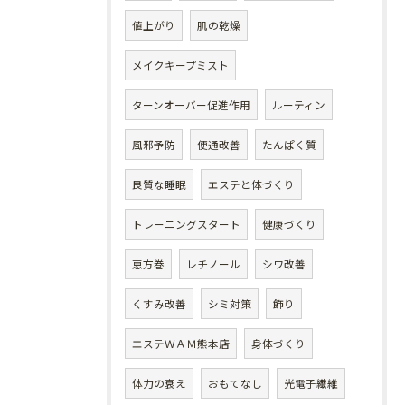
値上がり
肌の乾燥
メイクキープミスト
ターンオーバー促進作用
ルーティン
風邪予防
便通改善
たんぱく質
良質な睡眠
エステと体づくり
トレーニングスタート
健康づくり
恵方巻
レチノール
シワ改善
くすみ改善
シミ対策
飾り
エステＷＡＭ熊本店
身体づくり
体力の衰え
おもてなし
光電子繊維