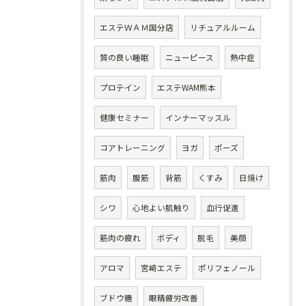
エステＷＡＭ国分店
リチュアルルーム
質の良い睡眠
ニューピース
熱中症
プロテイン
エステWAM熊本
健康セミナー
インナーマッスル
コアトレーニング
ヨガ
ポーズ
筋肉
腹筋
背筋
くすみ
日焼け
シワ
心地よい肌触り
血行促進
筋肉の疲れ
ボディ
脱毛
美顔
アロマ
宮崎エステ
ポリフェノール
ブドウ糖
眼精疲労改善