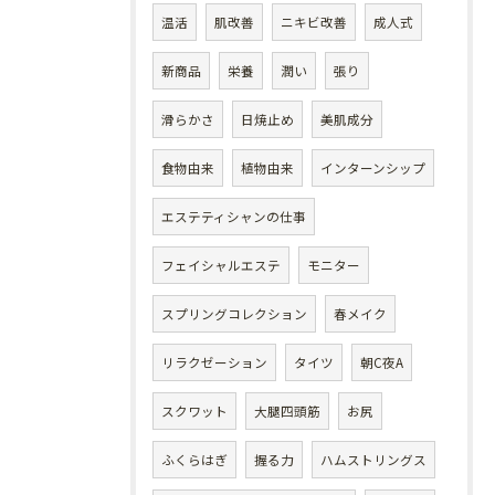
温活
肌改善
ニキビ改善
成人式
新商品
栄養
潤い
張り
滑らかさ
日焼止め
美肌成分
食物由来
植物由来
インターンシップ
エステティシャンの仕事
フェイシャルエステ
モニター
スプリングコレクション
春メイク
リラクゼーション
タイツ
朝C夜A
スクワット
大腿四頭筋
お尻
ふくらはぎ
握る力
ハムストリングス