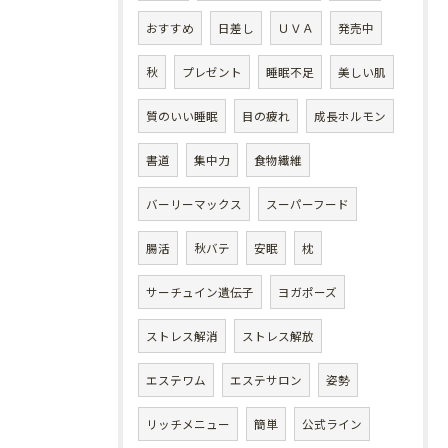
おすすめ
日差し
ＵＶＡ
発売中
秋
プレゼント
睡眠不足
美しい肌
質のいい睡眠
目の疲れ
成長ホルモン
書道
集中力
食物繊維
バーリーマックス
スーパーフード
腸活
秋バテ
安眠
枕
サーチュイン遺伝子
ヨガポーズ
ストレス解消
ストレス解放
エステワム
エステサロン
姿勢
リッチメニュー
簡単
公式ライン