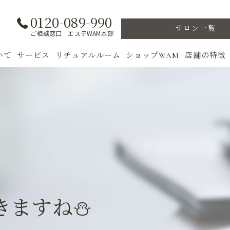
0120-089-990
サロン一覧
ご相談窓口 エステWAM本部
いて
サービス
リチュアルルーム
ショップWAM
店舗の特徴
ト
初めての方へ
季節のトリートメント
美肌
フェイシャル
ウェルカムバック
乾燥肌
対策
ボディ
VIP ROOM
ニキビ
＆キャンペーン
美肌脱毛
スキンケア
ブライダル
トレーニン
きますね⛄
女性専用フィットネス