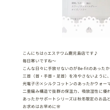
こんにちは⛄エステワム鹿児島店です♪
毎日寒いですね～
こんな日々に手放せないのがBe-fitのあっ
三首（首・手首・足首）を冷やさないように
光電子🄬×シルクコットンのあったかウォーマ
二重編み構造で抜群の保温力、吸放湿性に優れ
あったかサポートシリーズは秋冬限定のお品
お求めはお早めに🌸