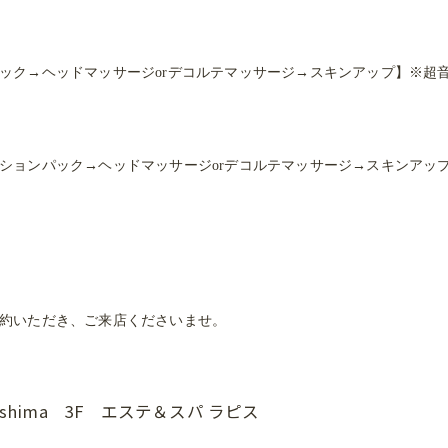
ック→ヘッドマッサージorデコルテマッサージ→スキンアップ】※超
ションパック→ヘッドマッサージorデコルテマッサージ→スキンアッ
約いただき、ご来店くださいませ。
goshima 3F エステ＆スパ ラピス