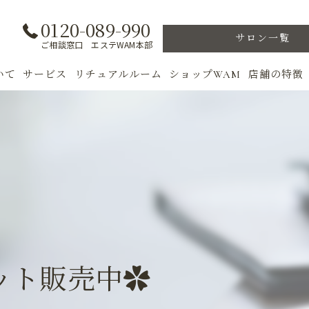
0120-089-990
サロン一覧
ご相談窓口 エステWAM本部
いて
サービス
リチュアルルーム
ショップWAM
店舗の特徴
ト
初めての方へ
季節のトリートメント
美肌
フェイシャル
ウェルカムバック
乾燥肌
対策
ボディ
VIP ROOM
ニキビ
＆キャンペーン
美肌脱毛
スキンケア
ブライダル
トレーニン
ット販売中✿
女性専用フィットネス