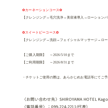
✿カーネーションコース✿
【クレンジング→毛穴洗浄→美容液導入→ローションパ
✿スイートピーコース✿
【クレンジング→洗顔→フェイシャルマッサージ→ロー
【ご購入期限】 ～2026/5/10まで
【ご利用期限】 ～2026/8/31まで
・チケットご使用の際は、あらかじめお電話等にてご予
〈お問い合わせ先〉SHIROYAMA HOTEL Ka
〈電話番号〉：099-224-2211(代表）