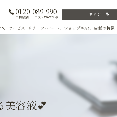
0120-089-990
サロン一覧
ご相談窓口 エステWAM本部
いて
サービス
リチュアルルーム
ショップWAM
店舗の特徴
ト
初めての方へ
季節のトリートメント
美肌
フェイシャル
ウェルカムバック
乾燥肌
対策
ボディ
VIP ROOM
ニキビ
＆キャンペーン
美肌脱毛
スキンケア
ブライダル
トレーニン
美容液💕
女性専用フィットネス