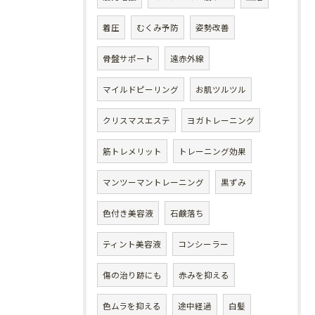
着圧
むくみ予防
姿勢改善
骨盤サポート
遠赤外線
マイルドピーリング
お肌ツルツル
クリスマスエステ
ヨガトレーニング
筋トレメリット
トレーニング効果
マンツーマントレーニング
黒ずみ
色付き美容液
石鹸落ち
ティント美容液
コンシーラー
傷の治り跡にも
赤みを抑える
色ムラを抑える
途中経過
白髪