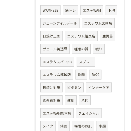
WAMNESS
筋トレ
エステWAM
下地
ジェーンアイルデール
エステワム宮崎店
日焼け止め
エステワム姶良店
鹿児島
ヴェール美透輝
睡眠の質
眠り
エステ＆スパLapis
スプレー
エステワム都城店
洗顔
Be20
日焼け対策
ビタミン
インナーケア
紫外線対策
運動
八代
エステWAM熊本店
フェイシャル
メイク
綺麗
梅雨のお肌
小顔