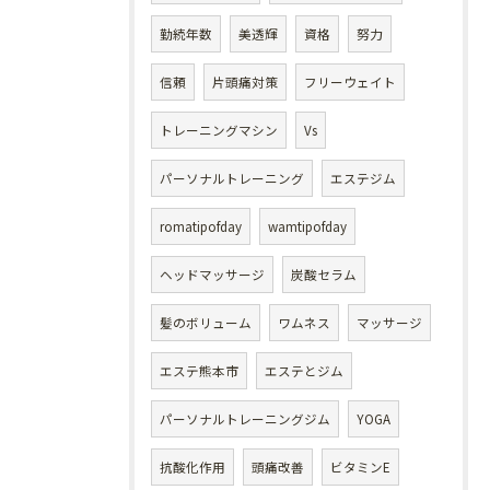
勤続年数
美透輝
資格
努力
信頼
片頭痛対策
フリーウェイト
トレーニングマシン
Vs
パーソナルトレーニング
エステジム
romatipofday
wamtipofday
ヘッドマッサージ
炭酸セラム
髪のボリューム
ワムネス
マッサージ
エステ熊本市
エステとジム
パーソナルトレーニングジム
YOGA
抗酸化作用
頭痛改善
ビタミンE