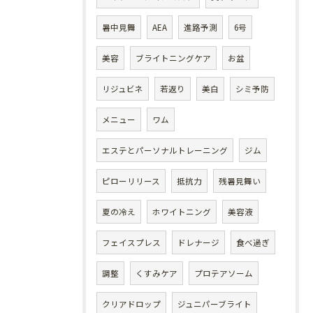
暑中見舞
AEA
進路予測
6号
美容
ブライトニングケア
お盆
リジュビネ
若返り
美白
シミ予防
メニュー
ワム
エステとパーソナルトレーニング
ジム
ピローリリース
抵抗力
残暑見舞い
夏の冷え
ホワイトニング
美容液
フェイスプレス
ドレナージ
食べ過ぎ
調整
くすみケア
プロテアソーム
クリアドロップ
ジュニパーブライト