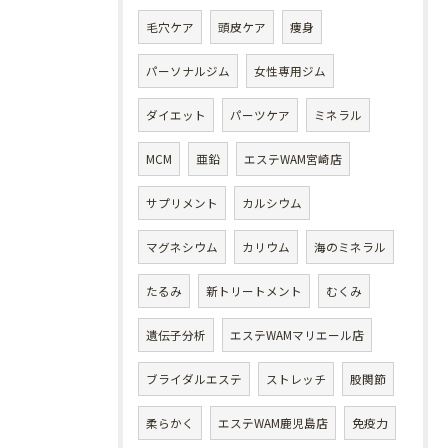
毛穴ケア
頭皮ケア
痩身
パーソナルジム
女性専用ジム
ダイエット
パーツケア
ミネラル
MCM
亜鉛
エステWAM宮崎店
サプリメント
カルシウム
マグネシウム
カリウム
海のミネラル
たるみ
新トリートメント
むくみ
遺伝子分析
エステWAMマリエール店
ブライダルエステ
ストレッチ
股関節
柔らかく
エステWAM鹿児島店
免疫力