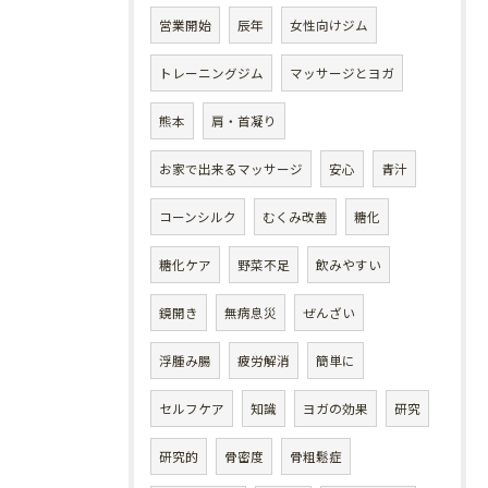
営業開始
辰年
女性向けジム
トレーニングジム
マッサージとヨガ
熊本
肩・首凝り
お家で出来るマッサージ
安心
青汁
コーンシルク
むくみ改善
糖化
糖化ケア
野菜不足
飲みやすい
鏡開き
無病息災
ぜんざい
浮腫み腸
疲労解消
簡単に
セルフケア
知識
ヨガの効果
研究
研究的
骨密度
骨粗鬆症