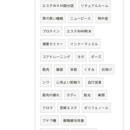
エステＷＡＭ国分店
リチュアルルーム
質の良い睡眠
ニューピース
熱中症
プロテイン
エステWAM熊本
健康セミナー
インナーマッスル
コアトレーニング
ヨガ
ポーズ
筋肉
腹筋
背筋
くすみ
日焼け
シワ
心地よい肌触り
血行促進
筋肉の疲れ
ボディ
脱毛
美顔
アロマ
宮崎エステ
ポリフェノール
ブドウ糖
眼精疲労改善