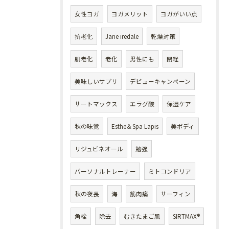
女性ヨガ
ヨガメリット
ヨガがいい点
抗老化
Jane iredale
乾燥対策
肌老化
老化
男性にも
閉経
美味しいサプリ
デビューキャンペーン
サートマックス
エラグ酸
保湿ケア
秋の味覚
Esthe＆Spa Lapis
美ボディ
リジュビネオール
勉強
パーソナルトレーナー
ミトコンドリア
秋の夜長
海
筋肉痛
サーフィン
角栓
除去
むきたまご肌
SIRTMAX®