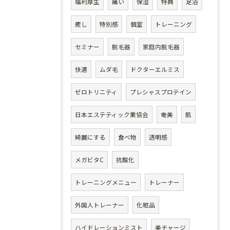
福利厚生
痛い
保湿
特典
足浴
癒し
特別感
個室
トレーニング
セミナー
脱毛器
家庭内脱毛器
快適
ムダ毛
ドクターエルミス
ゼロトリニティ
プレシャスプロテイン
日本エステティック業協会
奄美
肌
綺麗にする
食べ物
透明感
メガビタC
抗酸化
トレーニングメニュー
トレーナー
外国人トレーナー
化粧品
ハイドレーションミスト
美チャージ