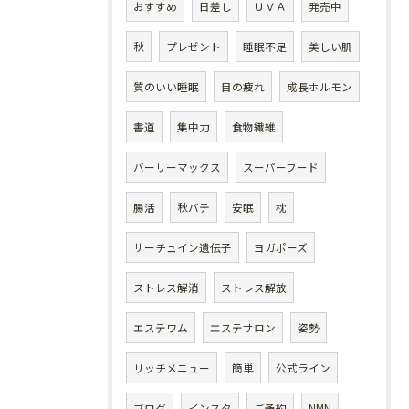
おすすめ
日差し
ＵＶＡ
発売中
秋
プレゼント
睡眠不足
美しい肌
質のいい睡眠
目の疲れ
成長ホルモン
書道
集中力
食物繊維
バーリーマックス
スーパーフード
腸活
秋バテ
安眠
枕
サーチュイン遺伝子
ヨガポーズ
ストレス解消
ストレス解放
エステワム
エステサロン
姿勢
リッチメニュー
簡単
公式ライン
ブログ
インスタ
ご予約
NMN