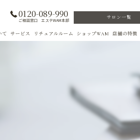
0120-089-990
サロン一覧
ご相談窓口 エステWAM本部
いて
サービス
リチュアルルーム
ショップWAM
店舗の特徴
ト
初めての方へ
季節のトリートメント
美肌
フェイシャル
ウェルカムバック
乾燥肌
対策
ボディ
VIP ROOM
ニキビ
＆キャンペーン
美肌脱毛
スキンケア
ブライダル
トレーニン
女性専用フィットネス