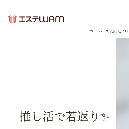
ホーム
WAMにつ
コンセプ
会社案内
感染防止
イベント
推し活で若返り✨