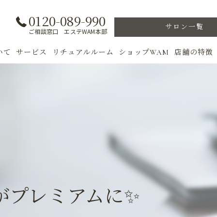
0120-089-990
サロン一覧
ご相談窓口 エステWAM本部
いて
サービス
リチュアルルーム
ショップWAM
店舗の特徴
ト
初めての方へ
季節のトリートメント
美肌
フェイシャル
ウェルカムバック
乾燥肌
対策
ボディ
VIP ROOM
ニキビ
＆キャンペーン
美肌脱毛
スキンケア
ブライダル
トレーニン
がプレミアムに✨
女性専用フィットネス