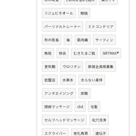
リジュビネオール
勉強
パーソナルトレーナー
ミトコンドリア
秋の夜長
海
筋肉痛
サーフィン
角栓
除去
むきたまご肌
SIRTMAX®
更年期
ウロリチン
新規会員様募集
岩盤浴
水素水
太らない身体
アンチエイジング
炭酸
頭皮マッサージ
cbd
毛髪
セルフヘッドマッサージ
毛穴洗浄
スクライバー
老化角質
遺伝子