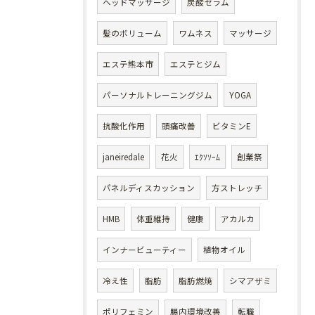
ヘッドマッサージ
炭酸セラム
髪のボリューム
ワムネス
マッサージ
エステ熊本市
エステとジム
パーソナルトレーニングジム
YOGA
抗酸化作用
頭痛改善
ビタミンE
janeiredale
花火
ｴｸｿｿｰﾑ
創業祭
パネルディスカッション
方ストレッチ
HMB
体重維持
健康
アカルカ
インナービューティー
植物オイル
冷え性
脂肪
脂肪燃焼
シマアザミ
ポリフェミン
腸内環境改善
転職