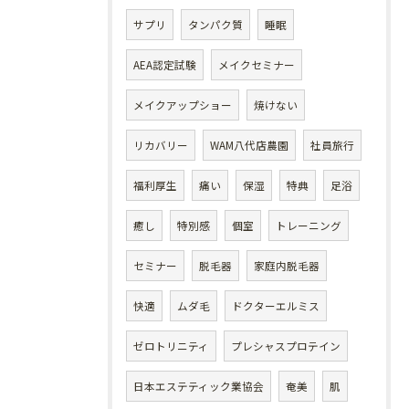
サプリ
タンパク質
睡眠
AEA認定試験
メイクセミナー
メイクアップショー
焼けない
リカバリー
WAM八代店農園
社員旅行
福利厚生
痛い
保湿
特典
足浴
癒し
特別感
個室
トレーニング
セミナー
脱毛器
家庭内脱毛器
快適
ムダ毛
ドクターエルミス
ゼロトリニティ
プレシャスプロテイン
日本エステティック業協会
奄美
肌