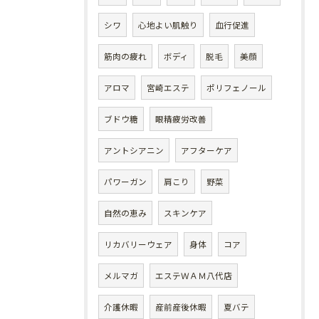
シワ
心地よい肌触り
血行促進
筋肉の疲れ
ボディ
脱毛
美顔
アロマ
宮崎エステ
ポリフェノール
ブドウ糖
眼精疲労改善
アントシアニン
アフターケア
パワーガン
肩こり
野菜
自然の恵み
スキンケア
リカバリーウェア
身体
コア
メルマガ
エステＷＡＭ八代店
介護休暇
産前産後休暇
夏バテ