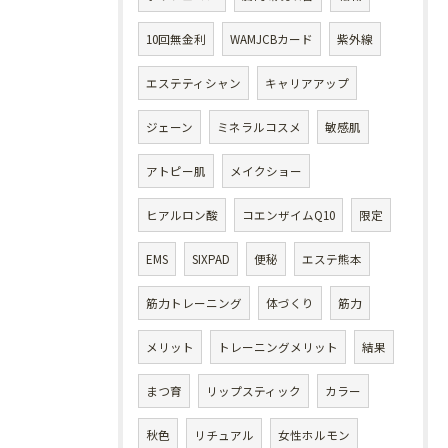
10回無金利
WAMJCBカード
紫外線
エステティシャン
キャリアアップ
ジェーン
ミネラルコスメ
敏感肌
アトピー肌
メイクショー
ヒアルロン酸
コエンザイムQ10
限定
EMS
SIXPAD
便秘
エステ熊本
筋力トレーニング
体づくり
筋力
メリット
トレーニングメリット
結果
まつ育
リップスティック
カラー
秋色
リチュアル
女性ホルモン