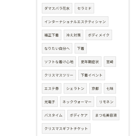
ダマスバラ花水
セラミド
インターナショナルエステティシャン
補正下着
冷え対策
ボディメイク
なりたい自分へ
下着
ソフトな着け心地
更年期症状
宮崎
クリスマスツリー
下着イベント
エステ券
シェラトン
京都
七味
光電子
ネックウォーマー
リモネン
バスタイム
ボディケア
まつ毛美容液
クリスマスギフトチケット