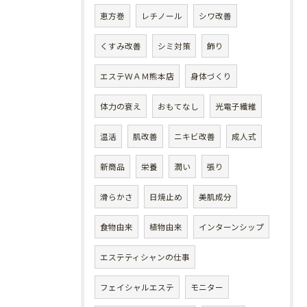
恵方巻
レチノール
シワ改善
くすみ改善
シミ対策
飾り
エステＷＡＭ熊本店
身体づくり
体力の衰え
おもてなし
光電子繊維
温活
肌改善
ニキビ改善
成人式
新商品
栄養
潤い
張り
滑らかさ
日焼止め
美肌成分
食物由来
植物由来
インターンシップ
エステティシャンの仕事
フェイシャルエステ
モニター