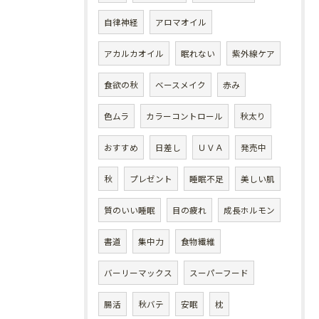
自律神経
アロマオイル
アカルカオイル
眠れない
紫外線ケア
食欲の秋
ベースメイク
赤み
色ムラ
カラーコントロール
秋太り
おすすめ
日差し
ＵＶＡ
発売中
秋
プレゼント
睡眠不足
美しい肌
質のいい睡眠
目の疲れ
成長ホルモン
書道
集中力
食物繊維
バーリーマックス
スーパーフード
腸活
秋バテ
安眠
枕