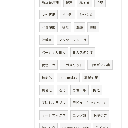
新規会員様
募集
見学会
体験
女性専用
ペア割
シワシミ
写真撮影
撮影
素顔
美肌
乾燥肌
マンツーマンヨガ
パーソナルヨガ
ヨガスタジオ
女性ヨガ
ヨガメリット
ヨガがいい点
抗老化
Jane iredale
乾燥対策
肌老化
老化
男性にも
閉経
美味しいサプリ
デビューキャンペーン
サートマックス
エラグ酸
保湿ケア
秋の味覚
Esthe＆Spa Lapis
美ボディ