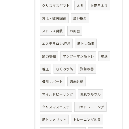
クリスマスギフト
太る
お正月太り
冷え・疲労回復
良い眠り
ストレス発散
お風呂
エステサロンWAM
筋トレ効果
筋力増強
マンツーマン筋トレ
燃活
着圧
むくみ予防
姿勢改善
骨盤サポート
遠赤外線
マイルドピーリング
お肌ツルツル
クリスマスエステ
ヨガトレーニング
筋トレメリット
トレーニング効果