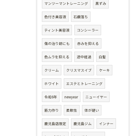
マンツーマントレーニング
黒ずみ
色付き美容液
石鹸落ち
ティント美容液
コンシーラー
傷の治り跡にも
赤みを抑える
色ムラを抑える
途中経過
白髪
クリーム
クリスマスイブ
ケーキ
ホワイト
エステとトレーニング
令和6年
newyear
ニューイヤー
筋力作り
柔軟性
体が硬い
鹿児島店限定
鹿児島ジム
インナー