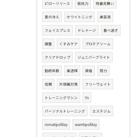
ピローリリース
抵抗力
残暑見舞い
夏の冷え
ホワイトニング
美容液
フェイスプレス
ドレナージ
食べ過ぎ
調整
くすみケア
プロテアソーム
クリアドロップ
ジュニパーブライト
勤続年数
美透輝
資格
努力
信頼
片頭痛対策
フリーウェイト
トレーニングマシン
Vs
パーソナルトレーニング
エステジム
romatipofday
wamtipofday