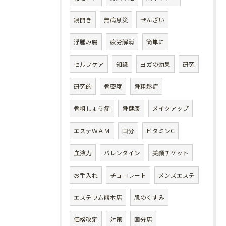
鏡開き
無病息災
ぜんざい
浮腫み腸
疲労解消
簡単に
セルフケア
知識
ヨガの効果
研究
研究的
骨密度
骨粗鬆症
骨粗しょう症
骨健康
メイクアップ
エステＷＡＭ
国分
ビタミンC
血液力
バレンタイン
美顔チケット
お手入れ
チョコレート
メンズエステ
エステワム熊本店
肌のくすみ
価格改定
対策
国分店