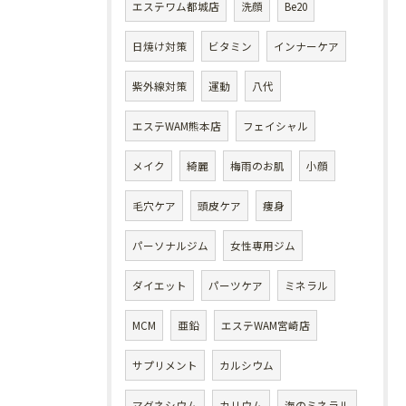
エステワム都城店
洗顔
Be20
日焼け対策
ビタミン
インナーケア
紫外線対策
運動
八代
エステWAM熊本店
フェイシャル
メイク
綺麗
梅雨のお肌
小顔
毛穴ケア
頭皮ケア
痩身
パーソナルジム
女性専用ジム
ダイエット
パーツケア
ミネラル
MCM
亜鉛
エステWAM宮崎店
サプリメント
カルシウム
マグネシウム
カリウム
海のミネラル