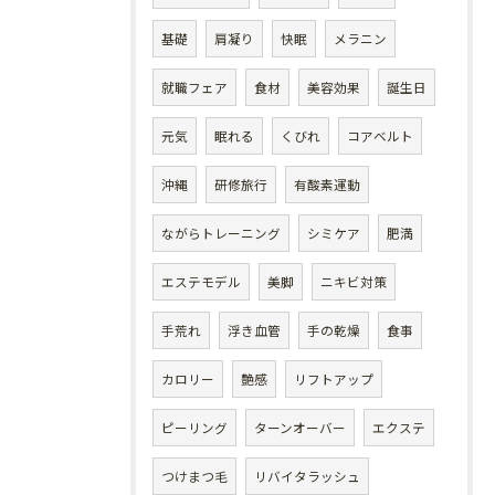
基礎
肩凝り
快眠
メラニン
就職フェア
食材
美容効果
誕生日
元気
眠れる
くびれ
コアベルト
沖縄
研修旅行
有酸素運動
ながらトレーニング
シミケア
肥満
エステモデル
美脚
ニキビ対策
手荒れ
浮き血管
手の乾燥
食事
カロリー
艶感
リフトアップ
ピーリング
ターンオーバー
エクステ
つけまつ毛
リバイタラッシュ