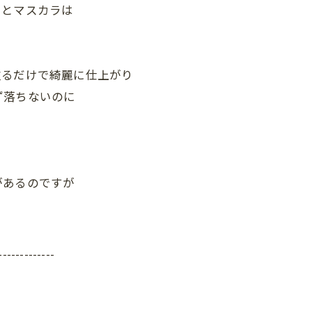
ウとマスカラは
塗るだけで綺麗に仕上がり
ず落ちないのに
があるのですが
-------------