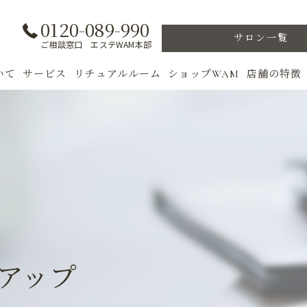
0120-089-990
サロン一覧
ご相談窓口 エステWAM本部
いて
サービス
リチュアルルーム
ショップWAM
店舗の特徴
ト
初めての方へ
季節のトリートメント
美肌
フェイシャル
ウェルカムバック
乾燥肌
対策
ボディ
VIP ROOM
ニキビ
＆キャンペーン
美肌脱毛
スキンケア
ブライダル
トレーニン
アップ
女性専用フィットネス