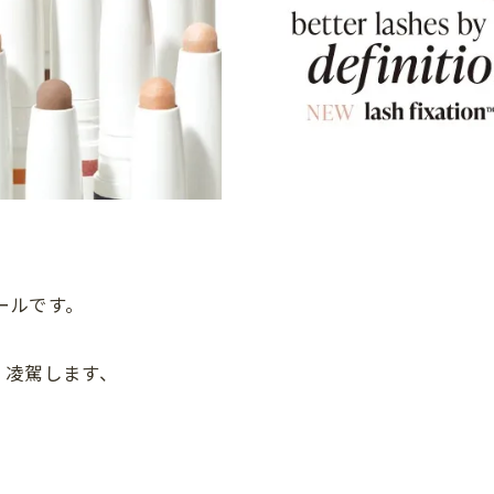
ルデールです。
く凌駕します、