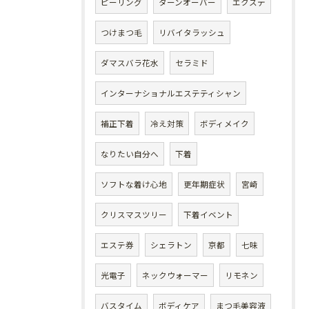
ピーリング
ターンオーバー
エクステ
つけまつ毛
リバイタラッシュ
ダマスバラ花水
セラミド
インターナショナルエステティシャン
補正下着
冷え対策
ボディメイク
なりたい自分へ
下着
ソフトな着け心地
更年期症状
宮崎
クリスマスツリー
下着イベント
エステ券
シェラトン
京都
七味
光電子
ネックウォーマー
リモネン
バスタイム
ボディケア
まつ毛美容液