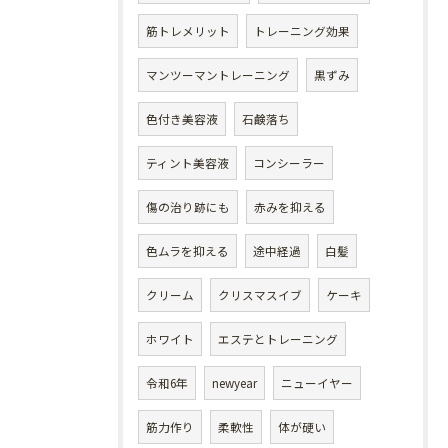
筋トレメリット
トレーニング効果
マンツーマントレーニング
黒ずみ
色付き美容液
石鹸落ち
ティント美容液
コンシーラー
傷の治り跡にも
赤みを抑える
色ムラを抑える
途中経過
白髪
クリーム
クリスマスイブ
ケーキ
ホワイト
エステとトレーニング
令和6年
newyear
ニューイヤー
筋力作り
柔軟性
体が硬い