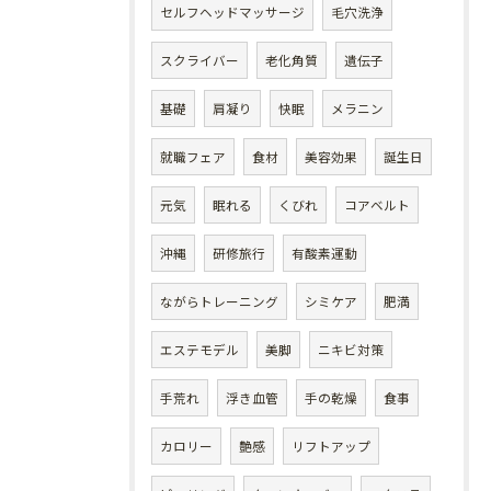
セルフヘッドマッサージ
毛穴洗浄
スクライバー
老化角質
遺伝子
基礎
肩凝り
快眠
メラニン
就職フェア
食材
美容効果
誕生日
元気
眠れる
くびれ
コアベルト
沖縄
研修旅行
有酸素運動
ながらトレーニング
シミケア
肥満
エステモデル
美脚
ニキビ対策
手荒れ
浮き血管
手の乾燥
食事
カロリー
艶感
リフトアップ