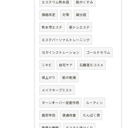
エステワム熊本店
肌のくすみ
価格改定
対策
国分店
熊本市エステ
筋トレエステ
エステパーソナルトレーニング
ヨガインストレーション
ゴールドセラム
ニキビ
自宅ケア
石鹸落ちコスメ
値上がり
肌の乾燥
メイクキープミスト
ターンオーバー促進作用
ルーティン
風邪予防
便通改善
たんぱく質
良質な睡眠
エステと体づくり