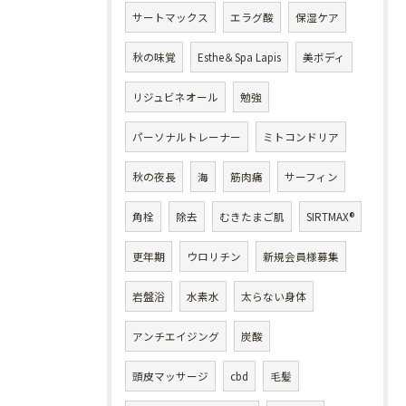
サートマックス
エラグ酸
保湿ケア
秋の味覚
Esthe＆Spa Lapis
美ボディ
リジュビネオール
勉強
パーソナルトレーナー
ミトコンドリア
秋の夜長
海
筋肉痛
サーフィン
角栓
除去
むきたまご肌
SIRTMAX®
更年期
ウロリチン
新規会員様募集
岩盤浴
水素水
太らない身体
アンチエイジング
炭酸
頭皮マッサージ
cbd
毛髪