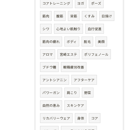
コアトレーニング
ヨガ
ポーズ
筋肉
腹筋
背筋
くすみ
日焼け
シワ
心地よい肌触り
血行促進
筋肉の疲れ
ボディ
脱毛
美顔
アロマ
宮崎エステ
ポリフェノール
ブドウ糖
眼精疲労改善
アントシアニン
アフターケア
パワーガン
肩こり
野菜
自然の恵み
スキンケア
リカバリーウェア
身体
コア