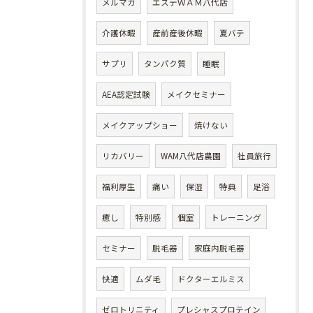
メルマガ
エステＷＡＭ八代店
介護休暇
産前産後休暇
夏バテ
サプリ
タンパク質
睡眠
AEA認定試験
メイクセミナー
メイクアップショー
焼けない
リカバリー
WAM八代店農園
社員旅行
福利厚生
痛い
保湿
特典
足浴
癒し
特別感
個室
トレーニング
セミナー
脱毛器
家庭内脱毛器
快適
ムダ毛
ドクターエルミス
ゼロトリニティ
プレシャスプロテイン