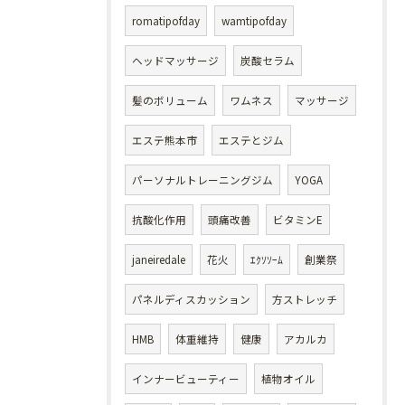
romatipofday
wamtipofday
ヘッドマッサージ
炭酸セラム
髪のボリューム
ワムネス
マッサージ
エステ熊本市
エステとジム
パーソナルトレーニングジム
YOGA
抗酸化作用
頭痛改善
ビタミンE
janeiredale
花火
ｴｸｿｿｰﾑ
創業祭
パネルディスカッション
方ストレッチ
HMB
体重維持
健康
アカルカ
インナービューティー
植物オイル