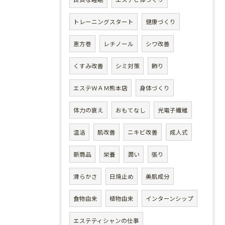
トレーニングスタート
健康づくり
恵方巻
レチノール
シワ改善
くすみ改善
シミ対策
飾り
エステＷＡＭ熊本店
身体づくり
体力の衰え
おもてなし
光電子繊維
温活
肌改善
ニキビ改善
成人式
新商品
栄養
潤い
張り
滑らかさ
日焼止め
美肌成分
食物由来
植物由来
インターンシップ
エステティシャンの仕事