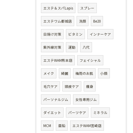
エステ＆スパLapis
スプレー
エステワム都城店
洗顔
Be20
日焼け対策
ビタミン
インナーケア
紫外線対策
運動
八代
エステWAM熊本店
フェイシャル
メイク
綺麗
梅雨のお肌
小顔
毛穴ケア
頭皮ケア
痩身
パーソナルジム
女性専用ジム
ダイエット
パーツケア
ミネラル
MCM
亜鉛
エステWAM宮崎店