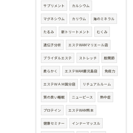
サプリメント
カルシウム
マグネシウム
カリウム
海のミネラル
たるみ
新トリートメント
むくみ
遺伝子分析
エステWAMマリエール店
ブライダルエステ
ストレッチ
股関節
柔らかく
エステWAM鹿児島店
免疫力
エステＷＡＭ国分店
リチュアルルーム
質の良い睡眠
ニューピース
熱中症
プロテイン
エステWAM熊本
健康セミナー
インナーマッスル