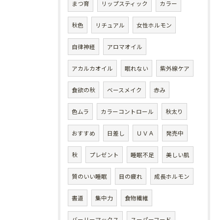
まつ育
リップスティック
カラー
秋色
リチュアル
女性ホルモン
自律神経
アロマオイル
アカルカオイル
眠れない
紫外線ケア
食欲の秋
ベースメイク
赤み
色ムラ
カラーコントロール
秋太り
おすすめ
日差し
ＵＶＡ
発売中
秋
プレゼント
睡眠不足
美しい肌
質のいい睡眠
目の疲れ
成長ホルモン
書道
集中力
食物繊維
バーリーマックス
スーパーフード