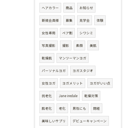
ヘアカラー
商品
お知らせ
新規会員様
募集
見学会
体験
女性専用
ペア割
シワシミ
写真撮影
撮影
素顔
美肌
乾燥肌
マンツーマンヨガ
パーソナルヨガ
ヨガスタジオ
女性ヨガ
ヨガメリット
ヨガがいい点
抗老化
Jane iredale
乾燥対策
肌老化
老化
男性にも
閉経
美味しいサプリ
デビューキャンペーン