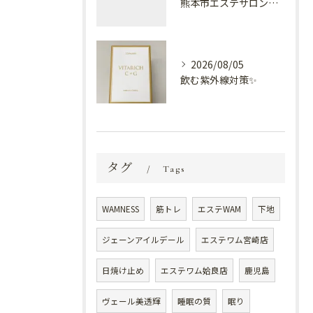
熊本市エステサロン プラスでケア✨
2026/08/05
飲む紫外線対策✨
タグ
Tags
WAMNESS
筋トレ
エステWAM
下地
ジェーンアイルデール
エステワム宮崎店
日焼け止め
エステワム姶良店
鹿児島
ヴェール美透輝
睡眠の質
眠り