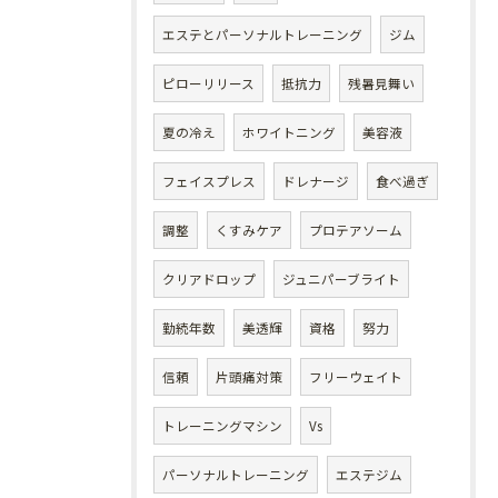
エステとパーソナルトレーニング
ジム
ピローリリース
抵抗力
残暑見舞い
夏の冷え
ホワイトニング
美容液
フェイスプレス
ドレナージ
食べ過ぎ
調整
くすみケア
プロテアソーム
クリアドロップ
ジュニパーブライト
勤続年数
美透輝
資格
努力
信頼
片頭痛対策
フリーウェイト
トレーニングマシン
Vs
パーソナルトレーニング
エステジム