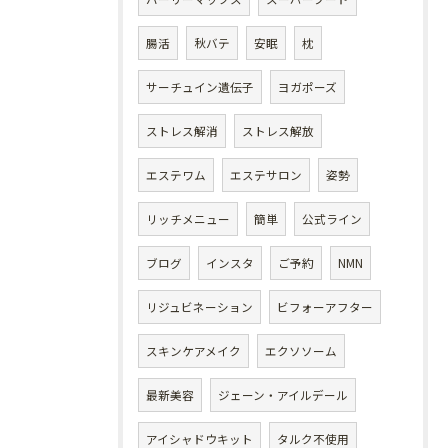
腸活
秋バテ
安眠
枕
サーチュイン遺伝子
ヨガポーズ
ストレス解消
ストレス解放
エステワム
エステサロン
姿勢
リッチメニュー
簡単
公式ライン
ブログ
インスタ
ご予約
NMN
リジュビネーション
ビフォーアフター
スキンケアメイク
エクソソーム
最新美容
ジェーン・アイルデール
アイシャドウキット
タルク不使用