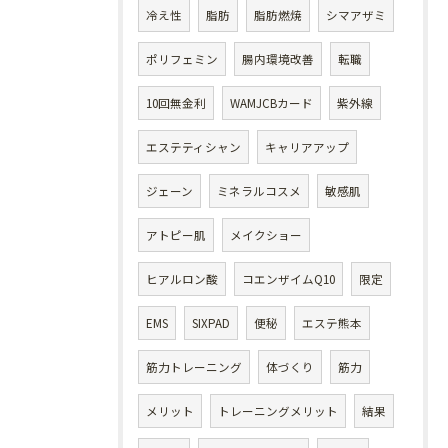
冷え性
脂肪
脂肪燃焼
シマアザミ
ポリフェミン
腸内環境改善
転職
10回無金利
WAMJCBカード
紫外線
エステティシャン
キャリアアップ
ジェーン
ミネラルコスメ
敏感肌
アトピー肌
メイクショー
ヒアルロン酸
コエンザイムQ10
限定
EMS
SIXPAD
便秘
エステ熊本
筋力トレーニング
体づくり
筋力
メリット
トレーニングメリット
結果