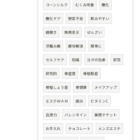
コーンシルク
むくみ改善
糖化
糖化ケア
野菜不足
飲みやすい
鏡開き
無病息災
ぜんざい
浮腫み腸
疲労解消
簡単に
セルフケア
知識
ヨガの効果
研究
研究的
骨密度
骨粗鬆症
骨粗しょう症
骨健康
メイクアップ
エステＷＡＭ
国分
ビタミンC
血液力
バレンタイン
美顔チケット
お手入れ
チョコレート
メンズエステ