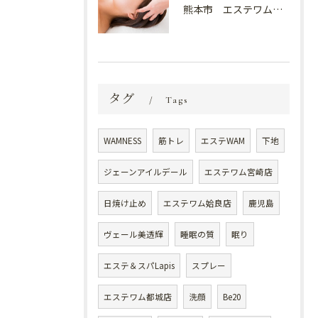
熊本市 エステワム熊本店 癒しのクールヘッドマッサージ♬
タグ
Tags
WAMNESS
筋トレ
エステWAM
下地
ジェーンアイルデール
エステワム宮崎店
日焼け止め
エステワム姶良店
鹿児島
ヴェール美透輝
睡眠の質
眠り
エステ＆スパLapis
スプレー
エステワム都城店
洗顔
Be20