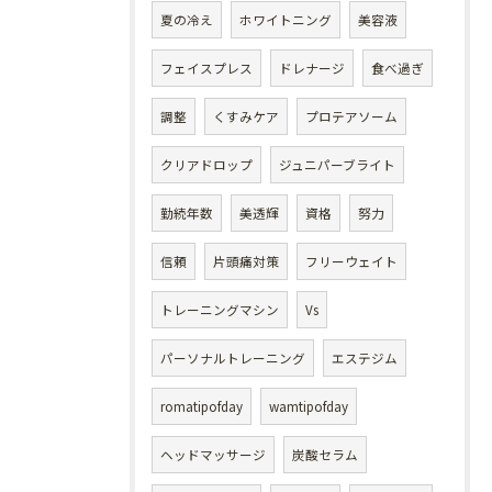
夏の冷え
ホワイトニング
美容液
フェイスプレス
ドレナージ
食べ過ぎ
調整
くすみケア
プロテアソーム
クリアドロップ
ジュニパーブライト
勤続年数
美透輝
資格
努力
信頼
片頭痛対策
フリーウェイト
トレーニングマシン
Vs
パーソナルトレーニング
エステジム
romatipofday
wamtipofday
ヘッドマッサージ
炭酸セラム