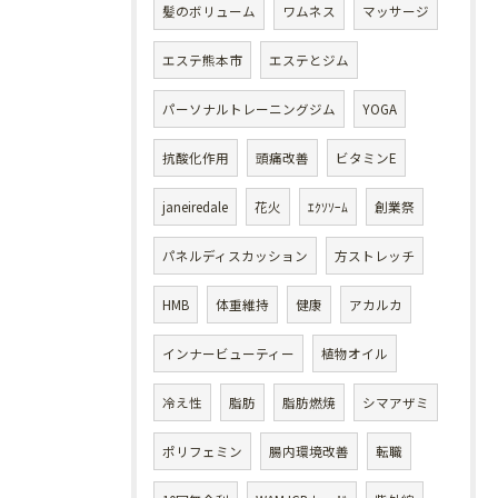
髪のボリューム
ワムネス
マッサージ
エステ熊本市
エステとジム
パーソナルトレーニングジム
YOGA
抗酸化作用
頭痛改善
ビタミンE
janeiredale
花火
ｴｸｿｿｰﾑ
創業祭
パネルディスカッション
方ストレッチ
HMB
体重維持
健康
アカルカ
インナービューティー
植物オイル
冷え性
脂肪
脂肪燃焼
シマアザミ
ポリフェミン
腸内環境改善
転職