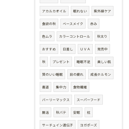
アカルカオイル
眠れない
紫外線ケア
食欲の秋
ベースメイク
赤み
色ムラ
カラーコントロール
秋太り
おすすめ
日差し
ＵＶＡ
発売中
秋
プレゼント
睡眠不足
美しい肌
質のいい睡眠
目の疲れ
成長ホルモン
書道
集中力
食物繊維
バーリーマックス
スーパーフード
腸活
秋バテ
安眠
枕
サーチュイン遺伝子
ヨガポーズ