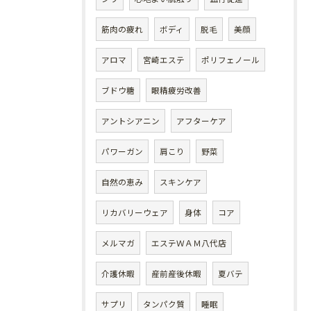
筋肉の疲れ
ボディ
脱毛
美顔
アロマ
宮崎エステ
ポリフェノール
ブドウ糖
眼精疲労改善
アントシアニン
アフターケア
パワーガン
肩こり
野菜
自然の恵み
スキンケア
リカバリーウェア
身体
コア
メルマガ
エステＷＡＭ八代店
介護休暇
産前産後休暇
夏バテ
サプリ
タンパク質
睡眠