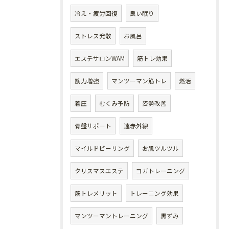
冷え・疲労回復
良い眠り
ストレス発散
お風呂
エステサロンWAM
筋トレ効果
筋力増強
マンツーマン筋トレ
燃活
着圧
むくみ予防
姿勢改善
骨盤サポート
遠赤外線
マイルドピーリング
お肌ツルツル
クリスマスエステ
ヨガトレーニング
筋トレメリット
トレーニング効果
マンツーマントレーニング
黒ずみ