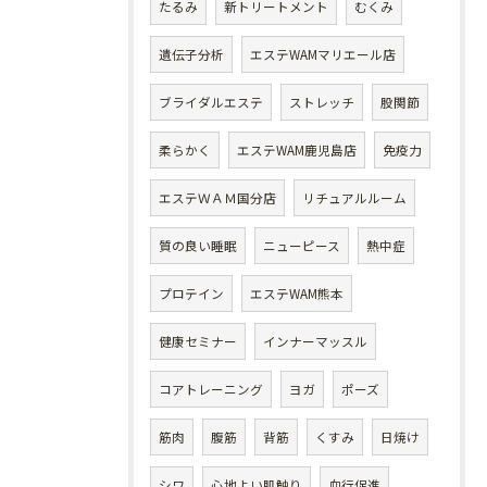
たるみ
新トリートメント
むくみ
遺伝子分析
エステWAMマリエール店
ブライダルエステ
ストレッチ
股関節
柔らかく
エステWAM鹿児島店
免疫力
エステＷＡＭ国分店
リチュアルルーム
質の良い睡眠
ニューピース
熱中症
プロテイン
エステWAM熊本
健康セミナー
インナーマッスル
コアトレーニング
ヨガ
ポーズ
筋肉
腹筋
背筋
くすみ
日焼け
シワ
心地よい肌触り
血行促進