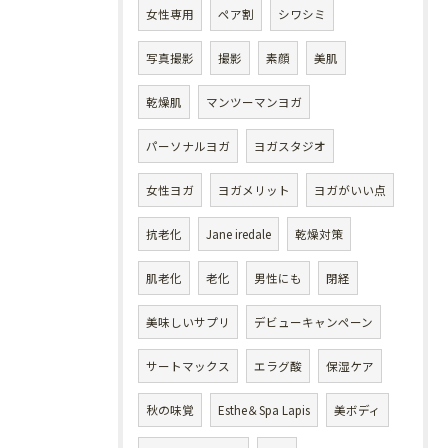
女性専用
ペア割
シワシミ
写真撮影
撮影
素顔
美肌
乾燥肌
マンツーマンヨガ
パーソナルヨガ
ヨガスタジオ
女性ヨガ
ヨガメリット
ヨガがいい点
抗老化
Jane iredale
乾燥対策
肌老化
老化
男性にも
閉経
美味しいサプリ
デビューキャンペーン
サートマックス
エラグ酸
保湿ケア
秋の味覚
Esthe＆Spa Lapis
美ボディ