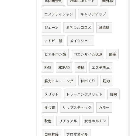
10回無金利
WAMJCBカード
紫外線
エステティシャン
キャリアアップ
ジェーン
ミネラルコスメ
敏感肌
アトピー肌
メイクショー
ヒアルロン酸
コエンザイムQ10
限定
EMS
SIXPAD
便秘
エステ熊本
筋力トレーニング
体づくり
筋力
メリット
トレーニングメリット
結果
まつ育
リップスティック
カラー
秋色
リチュアル
女性ホルモン
自律神経
アロマオイル