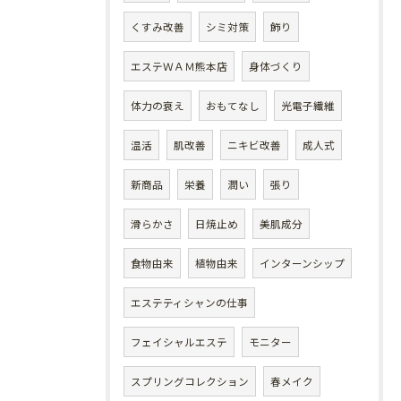
くすみ改善
シミ対策
飾り
エステＷＡＭ熊本店
身体づくり
体力の衰え
おもてなし
光電子繊維
温活
肌改善
ニキビ改善
成人式
新商品
栄養
潤い
張り
滑らかさ
日焼止め
美肌成分
食物由来
植物由来
インターンシップ
エステティシャンの仕事
フェイシャルエステ
モニター
スプリングコレクション
春メイク