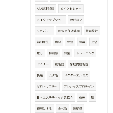
AEA認定試験
メイクセミナー
メイクアップショー
焼けない
リカバリー
WAM八代店農園
社員旅行
福利厚生
痛い
保湿
特典
足浴
癒し
特別感
個室
トレーニング
セミナー
脱毛器
家庭内脱毛器
快適
ムダ毛
ドクターエルミス
ゼロトリニティ
プレシャスプロテイン
日本エステティック業協会
奄美
肌
綺麗にする
食べ物
透明感