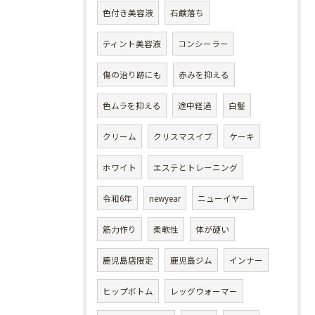
色付き美容液
石鹸落ち
ティント美容液
コンシーラー
傷の治り跡にも
赤みを抑える
色ムラを抑える
途中経過
白髪
クリーム
クリスマスイブ
ケーキ
ホワイト
エステとトレーニング
令和6年
newyear
ニューイヤー
筋力作り
柔軟性
体が硬い
鹿児島店限定
鹿児島ジム
インナー
ヒップボトム
レッグウォーマー