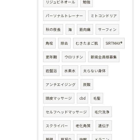
リジュビネオール
勉強
パーソナルトレーナー
ミトコンドリア
秋の夜長
海
筋肉痛
サーフィン
角栓
除去
むきたまご肌
SIRTMAX®
更年期
ウロリチン
新規会員様募集
岩盤浴
水素水
太らない身体
アンチエイジング
炭酸
頭皮マッサージ
cbd
毛髪
セルフヘッドマッサージ
毛穴洗浄
スクライバー
老化角質
遺伝子
基礎
肩凝り
快眠
メラニン