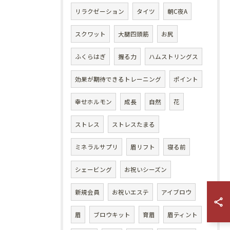
リラクゼーション
タイツ
朝C夜A
スクワット
大腿四頭筋
お尻
ふくらはぎ
握る力
ハムストリングス
効果が期待できるトレーニング
ポイント
幸せホルモン
成長
自然
花
ストレス
ストレスたまる
ミネラルサプリ
眉リフト
寝る前
シェービング
お祝いシーズン
新規会員
お祝いエステ
アイブロウ
眉
ブロウキット
育眉
眉ティント