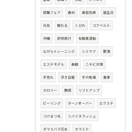
就職フェア
食材
美容効果
誕生日
元気
眠れる
くびれ
コアベルト
沖縄
研修旅行
有酸素運動
ながらトレーニング
シミケア
肥満
エステモデル
美脚
ニキビ対策
手荒れ
浮き血管
手の乾燥
食事
カロリー
艶感
リフトアップ
ピーリング
ターンオーバー
エクステ
つけまつ毛
リバイタラッシュ
ダマスバラ花水
セラミド