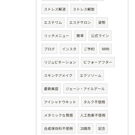
ストレス解消
ストレス解放
エステワム
エステサロン
姿勢
リッチメニュー
簡単
公式ライン
ブログ
インスタ
ご予約
NMN
リジュビネーション
ビフォーアフター
スキンケアメイク
エクソソーム
最新美容
ジェーン・アイルデール
アイシャドウキット
タルク不使用
メタリックな質感
人工色素不使用
合成保存料不使用
20周年
記念