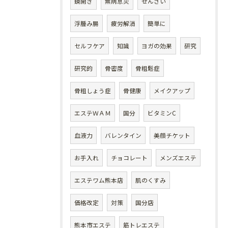
鏡開き
無病息災
ぜんざい
浮腫み腸
疲労解消
簡単に
セルフケア
知識
ヨガの効果
研究
研究的
骨密度
骨粗鬆症
骨粗しょう症
骨健康
メイクアップ
エステＷＡＭ
国分
ビタミンC
血液力
バレンタイン
美顔チケット
お手入れ
チョコレート
メンズエステ
エステワム熊本店
肌のくすみ
価格改定
対策
国分店
熊本市エステ
筋トレエステ