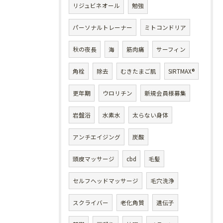
リジュビネオール
勉強
パーソナルトレーナー
ミトコンドリア
秋の夜長
海
筋肉痛
サーフィン
角栓
除去
むきたまご肌
SIRTMAX®
更年期
ウロリチン
新規会員様募集
岩盤浴
水素水
太らない身体
アンチエイジング
炭酸
頭皮マッサージ
cbd
毛髪
セルフヘッドマッサージ
毛穴洗浄
スクライバー
老化角質
遺伝子