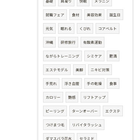
基礎
肩凝り
快眠
メラニン
就職フェア
食材
美容効果
誕生日
元気
眠れる
くびれ
コアベルト
沖縄
研修旅行
有酸素運動
ながらトレーニング
シミケア
肥満
エステモデル
美脚
ニキビ対策
手荒れ
浮き血管
手の乾燥
食事
カロリー
艶感
リフトアップ
ピーリング
ターンオーバー
エクステ
つけまつ毛
リバイタラッシュ
ダマスバラ花水
セラミド