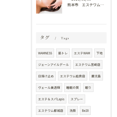
熊本市 エステワム熊本店 癒しのクールヘッドマッサージ♬
タグ
Tags
WAMNESS
筋トレ
エステWAM
下地
ジェーンアイルデール
エステワム宮崎店
日焼け止め
エステワム姶良店
鹿児島
ヴェール美透輝
睡眠の質
眠り
エステ＆スパLapis
スプレー
エステワム都城店
洗顔
Be20