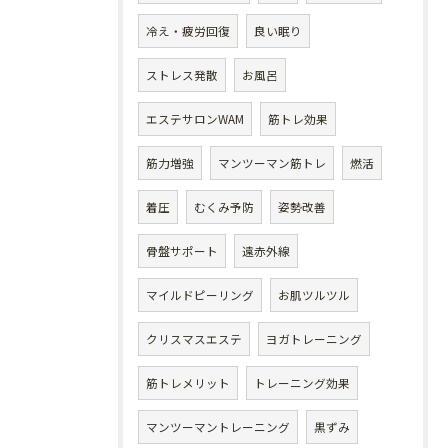
冷え・疲労回復
良い眠り
ストレス発散
お風呂
エステサロンWAM
筋トレ効果
筋力増強
マンツーマン筋トレ
燃活
着圧
むくみ予防
姿勢改善
骨盤サポート
遠赤外線
マイルドピーリング
お肌ツルツル
クリスマスエステ
ヨガトレーニング
筋トレメリット
トレーニング効果
マンツーマントレーニング
黒ずみ