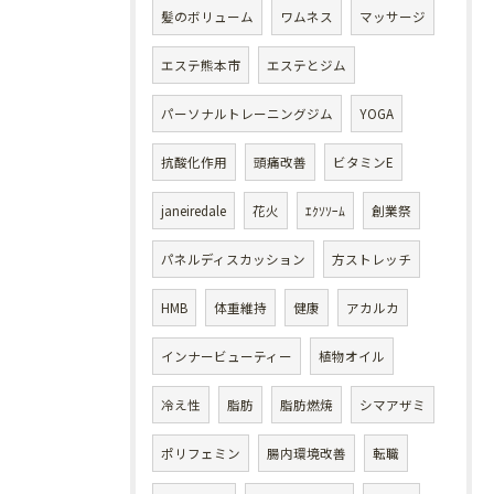
髪のボリューム
ワムネス
マッサージ
エステ熊本市
エステとジム
パーソナルトレーニングジム
YOGA
抗酸化作用
頭痛改善
ビタミンE
janeiredale
花火
ｴｸｿｿｰﾑ
創業祭
パネルディスカッション
方ストレッチ
HMB
体重維持
健康
アカルカ
インナービューティー
植物オイル
冷え性
脂肪
脂肪燃焼
シマアザミ
ポリフェミン
腸内環境改善
転職