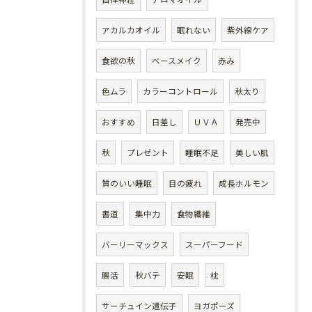
アカルカオイル
眠れない
紫外線ケア
食欲の秋
ベースメイク
赤み
色ムラ
カラーコントロール
秋太り
おすすめ
日差し
ＵＶＡ
発売中
秋
プレゼント
睡眠不足
美しい肌
質のいい睡眠
目の疲れ
成長ホルモン
書道
集中力
食物繊維
バーリーマックス
スーパーフード
腸活
秋バテ
安眠
枕
サーチュイン遺伝子
ヨガポーズ