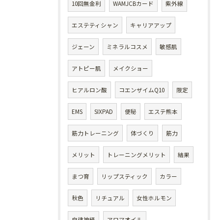
10回無金利
WAMJCBカード
紫外線
エステティシャン
キャリアアップ
ジェーン
ミネラルコスメ
敏感肌
アトピー肌
メイクショー
ヒアルロン酸
コエンザイムQ10
限定
EMS
SIXPAD
便秘
エステ熊本
筋力トレーニング
体づくり
筋力
メリット
トレーニングメリット
結果
まつ育
リップスティック
カラー
秋色
リチュアル
女性ホルモン
自律神経
アロマオイル