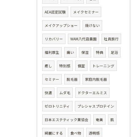
AEA認定試験
メイクセミナー
メイクアップショー
焼けない
リカバリー
WAM八代店農園
社員旅行
福利厚生
痛い
保湿
特典
足浴
癒し
特別感
個室
トレーニング
セミナー
脱毛器
家庭内脱毛器
快適
ムダ毛
ドクターエルミス
ゼロトリニティ
プレシャスプロテイン
日本エステティック業協会
奄美
肌
綺麗にする
食べ物
透明感