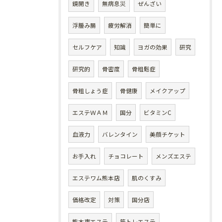
鏡開き
無病息災
ぜんざい
浮腫み腸
疲労解消
簡単に
セルフケア
知識
ヨガの効果
研究
研究的
骨密度
骨粗鬆症
骨粗しょう症
骨健康
メイクアップ
エステＷＡＭ
国分
ビタミンC
血液力
バレンタイン
美顔チケット
お手入れ
チョコレート
メンズエステ
エステワム熊本店
肌のくすみ
価格改定
対策
国分店
熊本市エステ
筋トレエステ