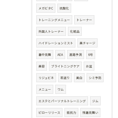
メガビタC
抗酸化
トレーニングメニュー
トレーナー
外国人トレーナー
化粧品
ハイドレーションミスト
美チャージ
暑中見舞
AEA
進路予測
6号
美容
ブライトニングケア
お盆
リジュビネ
若返り
美白
シミ予防
メニュー
ワム
エステとパーソナルトレーニング
ジム
ピローリリース
抵抗力
残暑見舞い