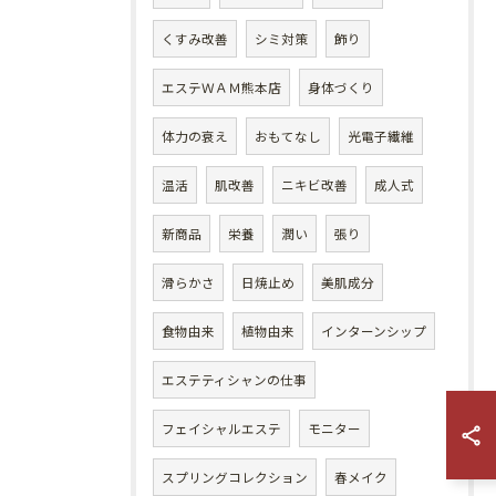
くすみ改善
シミ対策
飾り
エステＷＡＭ熊本店
身体づくり
体力の衰え
おもてなし
光電子繊維
温活
肌改善
ニキビ改善
成人式
新商品
栄養
潤い
張り
滑らかさ
日焼止め
美肌成分
食物由来
植物由来
インターンシップ
エステティシャンの仕事
フェイシャルエステ
モニター
スプリングコレクション
春メイク