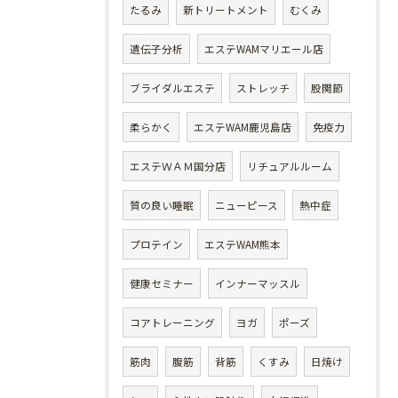
たるみ
新トリートメント
むくみ
遺伝子分析
エステWAMマリエール店
ブライダルエステ
ストレッチ
股関節
柔らかく
エステWAM鹿児島店
免疫力
エステＷＡＭ国分店
リチュアルルーム
質の良い睡眠
ニューピース
熱中症
プロテイン
エステWAM熊本
健康セミナー
インナーマッスル
コアトレーニング
ヨガ
ポーズ
筋肉
腹筋
背筋
くすみ
日焼け