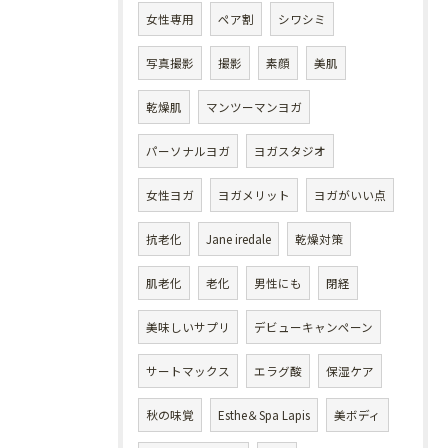
女性専用
ペア割
シワシミ
写真撮影
撮影
素顔
美肌
乾燥肌
マンツーマンヨガ
パーソナルヨガ
ヨガスタジオ
女性ヨガ
ヨガメリット
ヨガがいい点
抗老化
Jane iredale
乾燥対策
肌老化
老化
男性にも
閉経
美味しいサプリ
デビューキャンペーン
サートマックス
エラグ酸
保湿ケア
秋の味覚
Esthe＆Spa Lapis
美ボディ