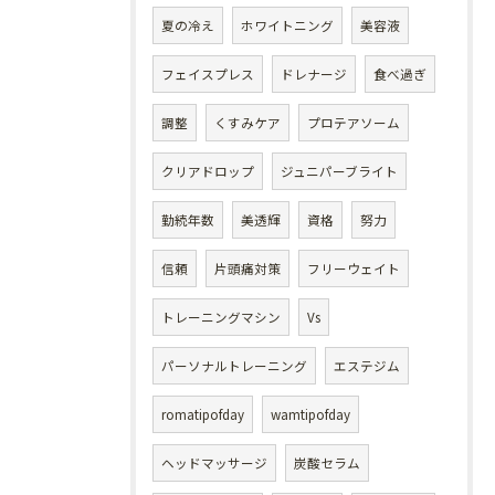
夏の冷え
ホワイトニング
美容液
フェイスプレス
ドレナージ
食べ過ぎ
調整
くすみケア
プロテアソーム
クリアドロップ
ジュニパーブライト
勤続年数
美透輝
資格
努力
信頼
片頭痛対策
フリーウェイト
トレーニングマシン
Vs
パーソナルトレーニング
エステジム
romatipofday
wamtipofday
ヘッドマッサージ
炭酸セラム