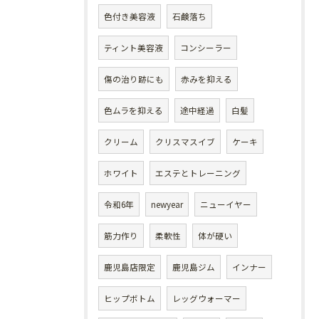
色付き美容液
石鹸落ち
ティント美容液
コンシーラー
傷の治り跡にも
赤みを抑える
色ムラを抑える
途中経過
白髪
クリーム
クリスマスイブ
ケーキ
ホワイト
エステとトレーニング
令和6年
newyear
ニューイヤー
筋力作り
柔軟性
体が硬い
鹿児島店限定
鹿児島ジム
インナー
ヒップボトム
レッグウォーマー