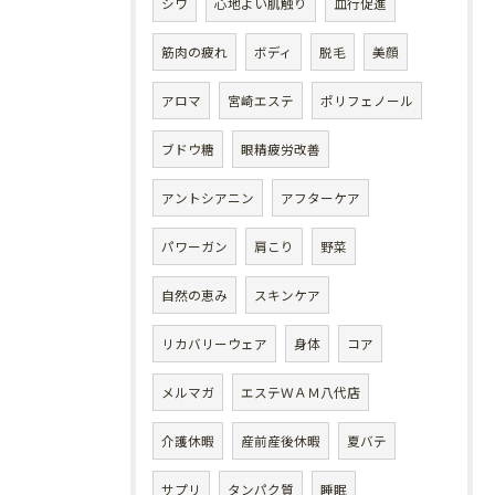
シワ
心地よい肌触り
血行促進
筋肉の疲れ
ボディ
脱毛
美顔
アロマ
宮崎エステ
ポリフェノール
ブドウ糖
眼精疲労改善
アントシアニン
アフターケア
パワーガン
肩こり
野菜
自然の恵み
スキンケア
リカバリーウェア
身体
コア
メルマガ
エステＷＡＭ八代店
介護休暇
産前産後休暇
夏バテ
サプリ
タンパク質
睡眠